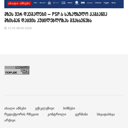
ᲐᲮᲐᲚᲘ ᲐᲛᲑᲔᲑᲘ
მზეს ვერ დაემალები – PSP-ს საზაფხულო კამპანია
მზისგან დაცვის აუცილებლობას გვახსენებს
12:55 08-05-2026
ახალი ამბები
ექსკლუზივი
ბიზნესი
რედაქტორის რჩევით
კონტროლი
გურმანი
სხვადასხვა
არქივი