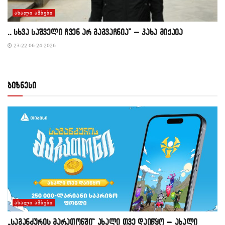
ᲐᲮᲐᲚᲘ ᲐᲛᲑᲔᲑᲘ
,, სხვა საშველი ჩვენ არ გაგვაჩნია” – კახა მიქაია
23:22 06-24-2026
ბიზნესი
ᲐᲮᲐᲚᲘ ᲐᲛᲑᲔᲑᲘ
„საგანძურის მარათონში“ ახალი თვე დაიწყო – ახალი