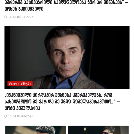
აგრერიგ პატივაყრილი სამღვდელოება ჯერ არ მინახავს” –
იოსებ ბაჩიაშვილი
14:48 08-05-2026
ᲐᲮᲐᲚᲘ ᲐᲛᲑᲔᲑᲘ
„ივანიშვილი პირდაპირ ეუბნება ამერიკელებს, რომ
სახელმწიფო მე ვარ და მე უნდა დამელაპარაკოთო…“ –
კოტე კემულარია
17:04 07-18-2026