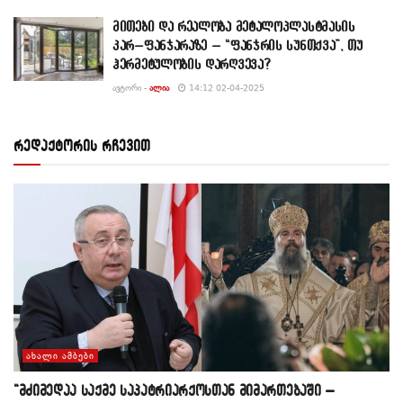
მითები და რეალობა მეტალოპლასტმასის
კარ–ფანჯარაზე – “ფანჯრის სუნთქვა”, თუ
ჰერმეტულობის დარღვევა?
ᲐᲕᲢᲝᲠᲘ -
ᲐᲚᲘᲐ
14:12 02-04-2025
რედაქტორის რჩევით
ᲐᲮᲐᲚᲘ ᲐᲛᲑᲔᲑᲘ
“მძიმედაა საქმე საპატრიარქოსთან მიმართებაში –