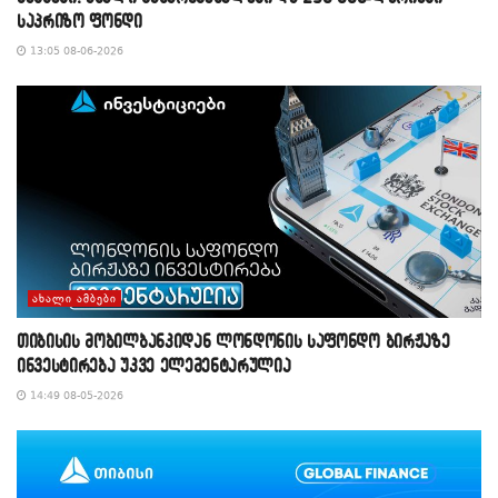
საპრიზო ფონდი
13:05 08-06-2026
ᲐᲮᲐᲚᲘ ᲐᲛᲑᲔᲑᲘ
თიბისის მობილბანკიდან ლონდონის საფონდო ბირჟაზე
ინვესტირება უკვე ელემენტარულია
14:49 08-05-2026