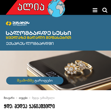
მთავარი
თეგები
მედეა ჯანიაშვილი
ჭდე:
მედეა ჯანიაშვილი