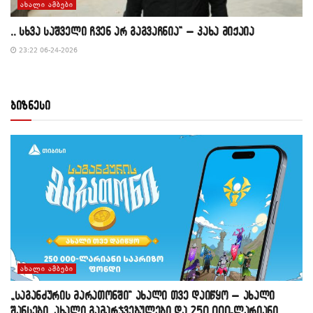
ᲐᲮᲐᲚᲘ ᲐᲛᲑᲔᲑᲘ
,, სხვა საშველი ჩვენ არ გაგვაჩნია” – კახა მიქაია
23:22 06-24-2026
ბიზნესი
ᲐᲮᲐᲚᲘ ᲐᲛᲑᲔᲑᲘ
„საგანძურის მარათონში“ ახალი თვე დაიწყო – ახალი
შანსები, ახალი გამარჯვებულები და 250 000-ლარიანი