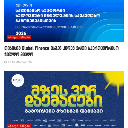
ᲐᲮᲐᲚᲘ ᲐᲛᲑᲔᲑᲘ
თიბისიმ Global Finance-ისგან კიდევ ერთი საერთაშორისო
ჯილდო მიიღო
13:02 08-05-2026
ᲐᲮᲐᲚᲘ ᲐᲛᲑᲔᲑᲘ