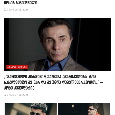
იოსებ ბაჩიაშვილი
14:48 08-05-2026
ᲐᲮᲐᲚᲘ ᲐᲛᲑᲔᲑᲘ
„ივანიშვილი პირდაპირ ეუბნება ამერიკელებს, რომ
სახელმწიფო მე ვარ და მე უნდა დამელაპარაკოთო…“ –
კოტე კემულარია
17:04 07-18-2026