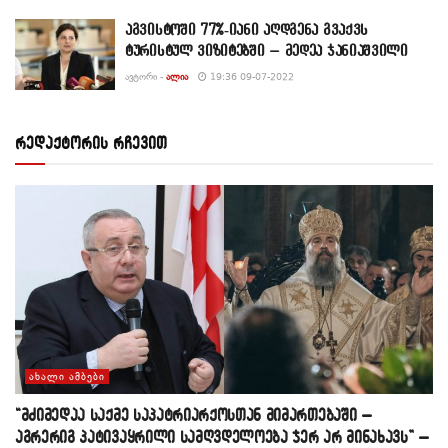
აგვისტოში 77%-იანი აღდგენა გვაქვს
ტურისტულ ვიზიტებში – მედეა ჯანიაშვილი
ᲐᲕᲢᲝᲠᲘ -
ᲐᲚᲘᲐ
19:36 09-07-2022
რედაქტორის რჩევით
ᲐᲮᲐᲚᲘ ᲐᲛᲑᲔᲑᲘ
“მძიმედაა საქმე საპატრიარქოსთან მიმართებაში –
აგრერიგ პატივაყრილი სამღვდელოება ჯერ არ მინახავს” –