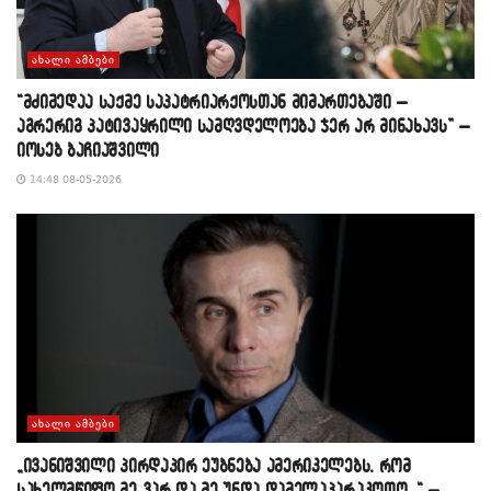
ᲐᲮᲐᲚᲘ ᲐᲛᲑᲔᲑᲘ
“მძიმედაა საქმე საპატრიარქოსთან მიმართებაში –
აგრერიგ პატივაყრილი სამღვდელოება ჯერ არ მინახავს” –
იოსებ ბაჩიაშვილი
14:48 08-05-2026
ᲐᲮᲐᲚᲘ ᲐᲛᲑᲔᲑᲘ
„ივანიშვილი პირდაპირ ეუბნება ამერიკელებს, რომ
სახელმწიფო მე ვარ და მე უნდა დამელაპარაკოთო…“ –