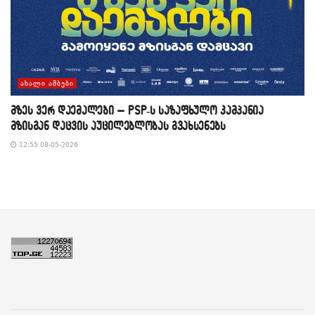
ᲐᲮᲐᲚᲘ ᲐᲛᲑᲔᲑᲘ
მზეს ვერ დაემალები – PSP-ს საზაფხულო კამპანია
მზისგან დაცვის აუცილებლობას გვახსენებს
12:55 08-05-2026