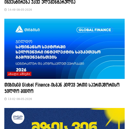
ინვესტირება უკვე ელემენტარულია
14:49 08-05-2026
ᲐᲮᲐᲚᲘ ᲐᲛᲑᲔᲑᲘ
თიბისიმ Global Finance-ისგან კიდევ ერთი საერთაშორისო
ჯილდო მიიღო
13:02 08-05-2026