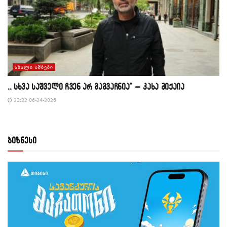
ᲐᲮᲐᲚᲘ ᲐᲛᲑᲔᲑᲘ
,, სხვა საშველი ჩვენ არ გაგვაჩნია” – კახა მიქაია
23:22 06-24-2026
ბიზნესი