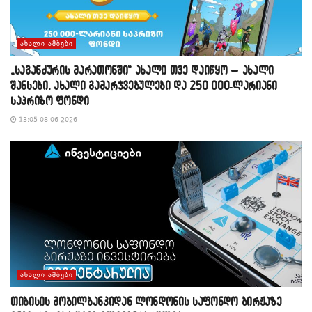
ᲐᲮᲐᲚᲘ ᲐᲛᲑᲔᲑᲘ
„საგანძურის მარათონში“ ახალი თვე დაიწყო – ახალი
შანსები, ახალი გამარჯვებულები და 250 000-ლარიანი
საპრიზო ფონდი
13:05 08-06-2026
ᲐᲮᲐᲚᲘ ᲐᲛᲑᲔᲑᲘ
თიბისის მობილბანკიდან ლონდონის საფონდო ბირჟაზე