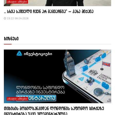
ᲐᲮᲐᲚᲘ ᲐᲛᲑᲔᲑᲘ
,, სხვა საშველი ჩვენ არ გაგვაჩნია” – კახა მიქაია
23:22 06-24-2026
ბიზნესი
ᲐᲮᲐᲚᲘ ᲐᲛᲑᲔᲑᲘ
თიბისის მობილბანკიდან ლონდონის საფონდო ბირჟაზე
ინვესტირება უკვე ელემენტარულია