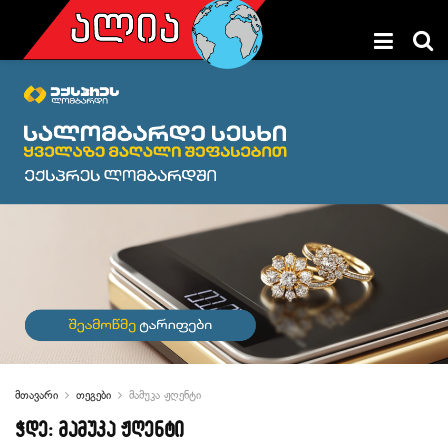
მთავარი
თეგები
მამუკა ჟღენტი
ჭდე:
მამუკა ჟღენტი