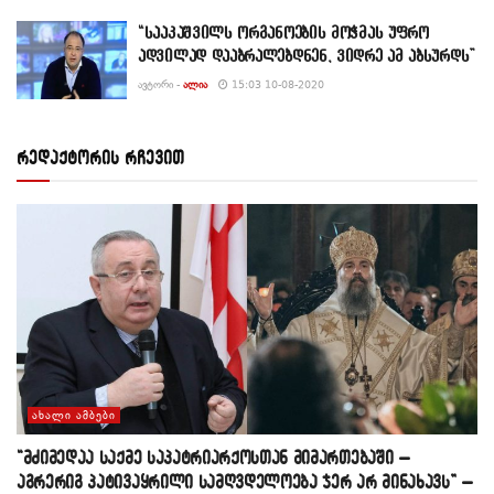
“სააკაშვილს ორგანოების მოჭმას უფრო
ადვილად დააბრალებდნენ, ვიდრე ამ აბსურდს”
ᲐᲕᲢᲝᲠᲘ -
ᲐᲚᲘᲐ
15:03 10-08-2020
რედაქტორის რჩევით
ᲐᲮᲐᲚᲘ ᲐᲛᲑᲔᲑᲘ
“მძიმედაა საქმე საპატრიარქოსთან მიმართებაში –
აგრერიგ პატივაყრილი სამღვდელოება ჯერ არ მინახავს” –