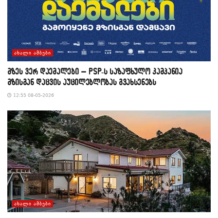
ᲐᲮᲐᲚᲘ ᲐᲛᲑᲔᲑᲘ
მზეს ვერ დაემალები – PSP-ს საზაფხულო კამპანია
მზისგან დაცვის აუცილებლობას გვახსენებს
12:55 08-05-2026
ᲐᲮᲐᲚᲘ ᲐᲛᲑᲔᲑᲘ