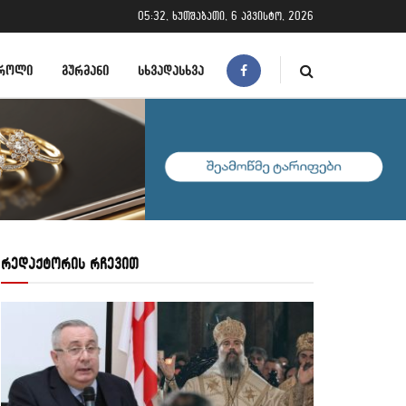
05:32, ხუთშაბათი, 6 აგვისტო, 2026
ᲠᲝᲚᲘ
ᲒᲣᲠᲛᲐᲜᲘ
ᲡᲮᲕᲐᲓᲐᲡᲮᲕᲐ
რედაქტორის რჩევით