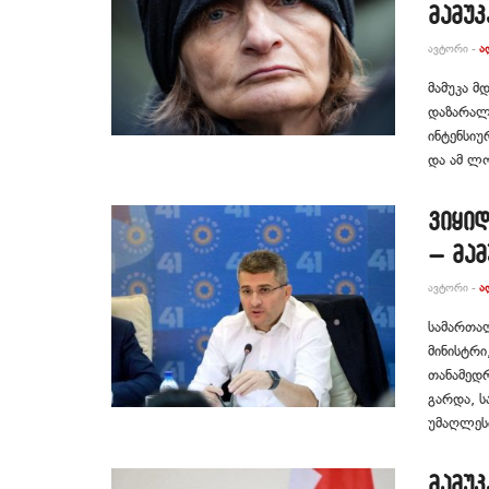
მამუკ
ᲐᲕᲢᲝᲠᲘ -
Ა
მამუკა მ
დაზარალ
ინტენსიუ
და ამ ლო
ვიყი
– მამ
ᲐᲕᲢᲝᲠᲘ -
Ა
სამართა
მინისტრი
თანამედრ
გარდა, ს
უმაღლესი
მამუკ