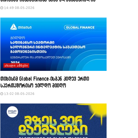
14:49 08-05-2026
ᲐᲮᲐᲚᲘ ᲐᲛᲑᲔᲑᲘ
თიბისიმ Global Finance-ისგან კიდევ ერთი
საერთაშორისო ჯილდო მიიღო
13:02 08-05-2026