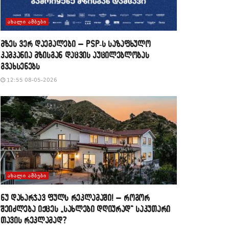
ᲐᲮᲐᲚᲘ ᲐᲛᲑᲔᲑᲘ
მზეს ვერ დაემალები – PSP-ს საზაფხულო
კამპანია მზისგან დაცვის აუცილებლობას
გვახსენებს
12:55 08-05-2026
ᲐᲮᲐᲚᲘ ᲐᲛᲑᲔᲑᲘ
​ნუ დახარჯავ ფულს რეკლამაში! – როგორ
შეიძლება იქცეს „სახლები დღიურად“ საკუთარი
თავის რეკლამად?