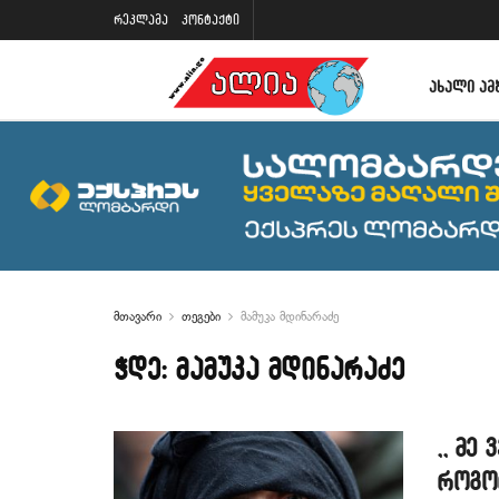
რეკლამა
კონტაქტი
ᲐᲮᲐᲚᲘ ᲐᲛ
მთავარი
თეგები
მამუკა მდინარაძე
ჭდე:
მამუკა მდინარაძე
,, მე
როგორ