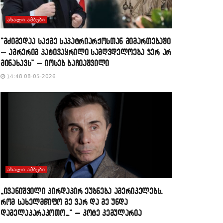
ᲐᲮᲐᲚᲘ ᲐᲛᲑᲔᲑᲘ
“მძიმედაა საქმე საპატრიარქოსთან მიმართებაში
– აგრერიგ პატივაყრილი სამღვდელოება ჯერ არ
მინახავს” – იოსებ ბაჩიაშვილი
14:48 08-05-2026
ᲐᲮᲐᲚᲘ ᲐᲛᲑᲔᲑᲘ
„ივანიშვილი პირდაპირ ეუბნება ამერიკელებს,
რომ სახელმწიფო მე ვარ და მე უნდა
დამელაპარაკოთო…“ – კოტე კემულარია