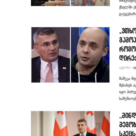
ინიციატი
ქსელში ეხ
გაუგებარ
„ვთხო
გამოა
როგო
დირე
ᲐᲕᲢᲝᲠᲘ -
Ა
მამუკა მ
შესახებ 
იყო პირვ
სამუშაოე
,,მინ
მეგობ
სპეცს