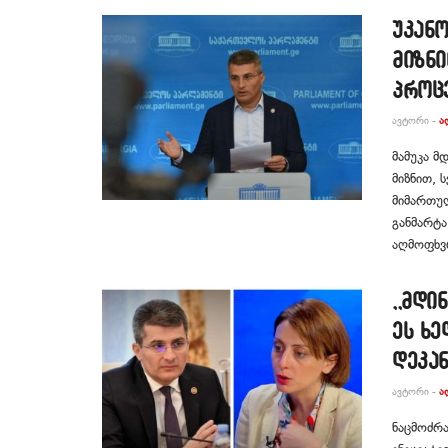
უკან
მიზნი
პროცე
ᲐᲕᲢᲝᲠᲘ -
Ა
მამუკა მ
მიზნით,
მიმართულ
განმარტა
აღმოფხვრ
,,მდი
ეს ხე
დეკა
ᲐᲕᲢᲝᲠᲘ -
Ა
ნაცმოძრა