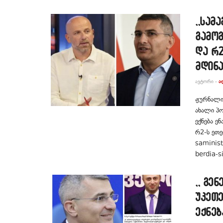
,,სამ
გამო
და რ2
მდინ
ᲐᲕᲢᲝᲠᲘ -
Ა
ჟურნალის
ახალი პო
ექნება ე
რ2-ს ეთე
saminist
berdia-s
,, გე
უკეთე
ექნებ