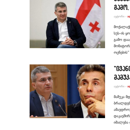
გამო
ᲐᲕᲢᲝᲠᲘ -
Ა
მოქალაქ
სუს-ის ყ
გამო დაა
მონიტორი
ოცნების“ 
“ივან
მამუკ
ᲐᲕᲢᲝᲠᲘ -
Ა
მამუკა მ
ბრალდებუ
ამავდრო
დაკავშირ
იმალება 