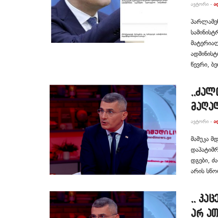
ᲐᲕᲢᲝᲠᲘ -
Ა
პარლამე
სამინისტ
მატერია
ადმინისტ
წევრი, ბე
,,ძალ
მაღა
ᲐᲕᲢᲝᲠᲘ -
Ა
მამუკა მ
დაპატიმრ
დგები, ძ
არის სწო
,, კა
არ ათ