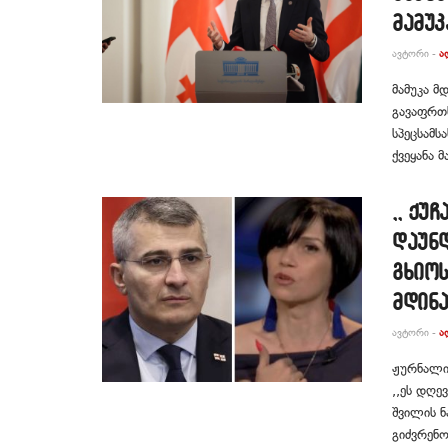
მამუკ
ᲐᲕᲢᲝᲠᲘ -
Ა
მამუკა მ
გავაფრთხ
სპეცსამს
ქვეყანა მ
,, ქუ
დაუნდ
გხიოს
მდინ
ᲐᲕᲢᲝᲠᲘ -
Ა
ჟურნალის
,,ეს დღე
შვილის ნ
გიძვრენოდ