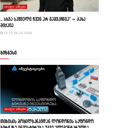
ᲐᲮᲐᲚᲘ ᲐᲛᲑᲔᲑᲘ
,, სხვა საშველი ჩვენ არ გაგვაჩნია” – კახა
მიქაია
23:22 06-24-2026
ბიზნესი
ᲐᲮᲐᲚᲘ ᲐᲛᲑᲔᲑᲘ
თიბისის მობილბანკიდან ლონდონის საფონდო
ბირჟაზე ინვესტირება უკვე ელემენტარულია