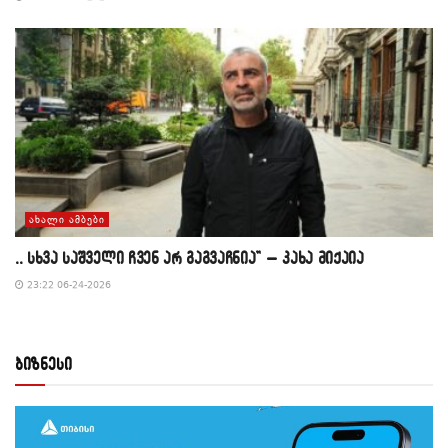
ᲐᲮᲐᲚᲘ ᲐᲛᲑᲔᲑᲘ
,, სხვა საშველი ჩვენ არ გაგვაჩნია” – კახა მიქაია
23:22 06-24-2026
ბიზნესი