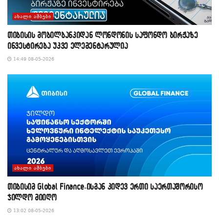
ᲐᲮᲐᲚᲘ ᲐᲛᲑᲔᲑᲘ
თიბისის მობილბანკიდან ლონდონის საფონდო ბირჟაზე
ინვესტირება უკვე ელემენტარულია
14:49 08-05-2026
ᲐᲮᲐᲚᲘ ᲐᲛᲑᲔᲑᲘ
თიბისიმ Global Finance-ისგან კიდევ ერთი საერთაშორისო
ჯილდო მიიღო
13:02 08-05-2026