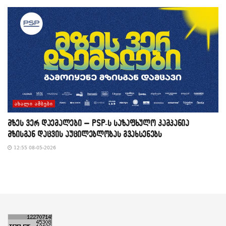
ᲐᲮᲐᲚᲘ ᲐᲛᲑᲔᲑᲘ
მზეს ვერ დაემალები – PSP-ს საზაფხულო კამპანია
მზისგან დაცვის აუცილებლობას გვახსენებს
12:55 08-05-2026