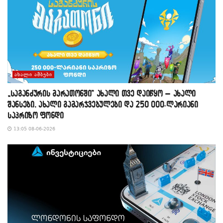
ᲐᲮᲐᲚᲘ ᲐᲛᲑᲔᲑᲘ
„საგანძურის მარათონში“ ახალი თვე დაიწყო – ახალი
შანსები, ახალი გამარჯვებულები და 250 000-ლარიანი
საპრიზო ფონდი
13:05 08-06-2026