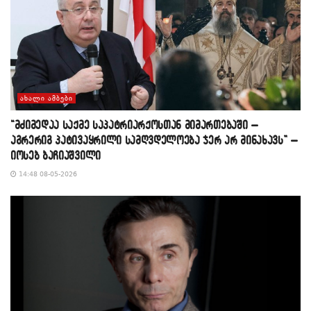
ᲐᲮᲐᲚᲘ ᲐᲛᲑᲔᲑᲘ
“მძიმედაა საქმე საპატრიარქოსთან მიმართებაში –
აგრერიგ პატივაყრილი სამღვდელოება ჯერ არ მინახავს” –
იოსებ ბაჩიაშვილი
14:48 08-05-2026