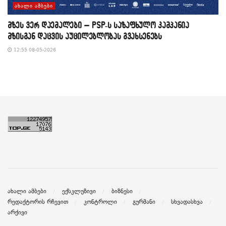
ᲐᲮᲐᲚᲘ ᲐᲛᲑᲔᲑᲘ
მზეს ვერ დაემალები – PSP-ს საზაფხულო კამპანია
მზისგან დაცვის აუცილებლობას გვახსენებს
12:55 08-05-2026
ახალი ამბები
ექსკლუზივი
ბიზნესი
რედაქტორის რჩევით
კონტროლი
გურმანი
სხვადასხვა
არქივი