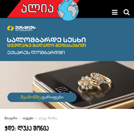
მთავარი
თეგები
ლუკა შონია
ჭდე:
ლუკა შონია