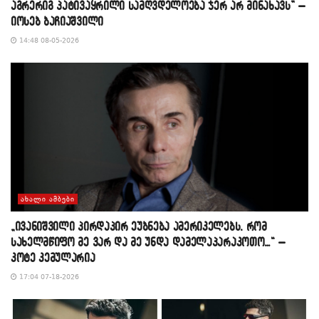
აგრერიგ პატივაყრილი სამღვდელოება ჯერ არ მინახავს” –
იოსებ ბაჩიაშვილი
14:48 08-05-2026
ᲐᲮᲐᲚᲘ ᲐᲛᲑᲔᲑᲘ
„ივანიშვილი პირდაპირ ეუბნება ამერიკელებს, რომ
სახელმწიფო მე ვარ და მე უნდა დამელაპარაკოთო…“ –
კოტე კემულარია
17:04 07-18-2026