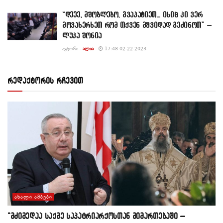
“დეეე, მშობლებო, გვაპატიეთ… ისიც კი ვერ
მოვახერხეთ რომ თქვენ მშვიდად გეძინოთ” –
ლუკა შონია
ᲐᲕᲢᲝᲠᲘ -
ᲐᲚᲘᲐ
17:48 02-22-2023
რედაქტორის რჩევით
ᲐᲮᲐᲚᲘ ᲐᲛᲑᲔᲑᲘ
“მძიმედაა საქმე საპატრიარქოსთან მიმართებაში –