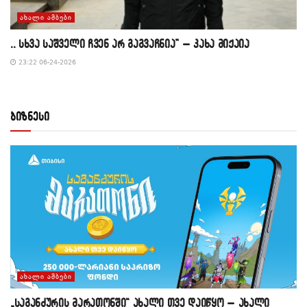
ᲐᲮᲐᲚᲘ ᲐᲛᲑᲔᲑᲘ
,, სხვა საშველი ჩვენ არ გაგვაჩნია” – კახა მიქაია
23:22 06-24-2026
ბიზნესი
ᲐᲮᲐᲚᲘ ᲐᲛᲑᲔᲑᲘ
„საგანძურის მარათონში“ ახალი თვე დაიწყო – ახალი