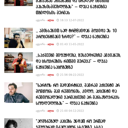
მანქანას აზიანებთ და სრულად იხსნით
პასუხისმგებლობას“ – ლუკა ნაჭყებია
თბილისის მერიას
ᲐᲕᲢᲝᲠᲘ -
ᲐᲚᲘᲐ
16:13 12-07-2022
,, ამიხსენით სად ტრ@@კიდან მოვიდა ეს 10
პროცენტიანი ზრდა?” – ლუკა ნაჭყებია
ᲐᲕᲢᲝᲠᲘ -
ᲐᲚᲘᲐ
01:43 11-01-2022
,,საქმეები გიფუჭდება, შეხვედრებზე აგვიანებ,
და ცხოვრების რითმი გერევა” – ლუკა
ნაჭყებია საცობებზე
ᲐᲕᲢᲝᲠᲘ -
ᲐᲚᲘᲐ
21:56 09-22-2022
“ხარჩოს რო გადაირტყავ, მაგრამ აქცენტი არ
მოგწონს მაგ რეგიონის, კილო, აქცენტი და
რეგიონალური ვარიაციები არ განსაზღვრავს
სოფლელობას” – ლუკა ნაჭყებია
ᲐᲕᲢᲝᲠᲘ -
ᲐᲚᲘᲐ
21:00 04-12-2022
“აღგზნებულ კაცებს უნდათ რო ერთად
ჯგუფურად იძალადონ სხვებზე, სხვა