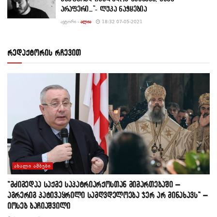
არაფერი…”- ლუკა ნაჭყებია
ᲐᲕᲢᲝᲠᲘ -
ᲐᲚᲘᲐ
18:32 07-05-2021
რედაქტორის რჩევით
ᲐᲮᲐᲚᲘ ᲐᲛᲑᲔᲑᲘ
“მძიმედაა საქმე საპატრიარქოსთან მიმართებაში –
აგრერიგ პატივაყრილი სამღვდელოება ჯერ არ მინახავს” –
იოსებ ბაჩიაშვილი