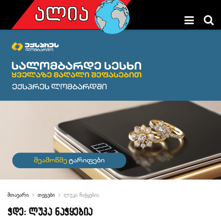
მთავარი
თეგები
ლუკა ნაჭყებია
ჭდე:
ლუკა ნაჭყებია