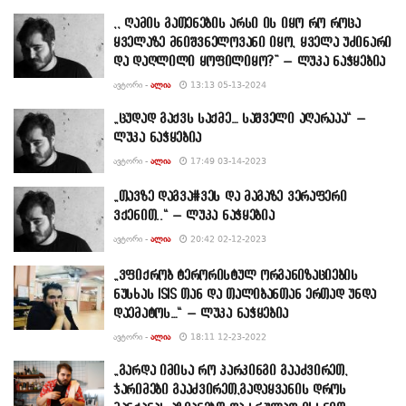
,, ღამის გათენების არსი ის იყო რო როცა
ყველაზე მნიშვნელოვანი იყო, ყველა უძინარი
და დაღლილი ყოფილიყო?” – ლუკა ნაჭყებია
ᲐᲕᲢᲝᲠᲘ -
ᲐᲚᲘᲐ
13:13 05-13-2024
„ცუდად გაქვს საქმე… საშველი აღარააა“ –
ლუკა ნაჭყებია
ᲐᲕᲢᲝᲠᲘ -
ᲐᲚᲘᲐ
17:49 03-14-2023
„თავზე დაგვა#ვეს და მაგაზე ვერაფერი
ვქენით..“ – ლუკა ნაჭყებია
ᲐᲕᲢᲝᲠᲘ -
ᲐᲚᲘᲐ
20:42 02-12-2023
„ვფიქრობ ტერორისტულ ორგანიზაციების
ნუსხას ISIS თან და თალიბანთან ერთად უნდა
დაემატოს…“ – ლუკა ნაჭყებია
ᲐᲕᲢᲝᲠᲘ -
ᲐᲚᲘᲐ
18:11 12-23-2022
„გარდა იმისა რო პარკინგი გააძვირეთ,
ჯარიმები გააძვირეთ,გადაყვანის დროს