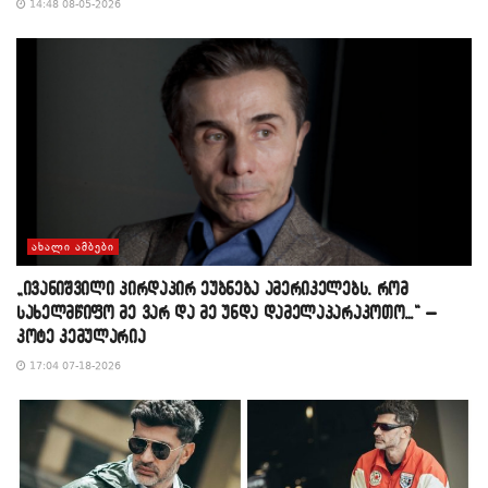
14:48 08-05-2026
ᲐᲮᲐᲚᲘ ᲐᲛᲑᲔᲑᲘ
„ივანიშვილი პირდაპირ ეუბნება ამერიკელებს, რომ
სახელმწიფო მე ვარ და მე უნდა დამელაპარაკოთო…“ –
კოტე კემულარია
17:04 07-18-2026