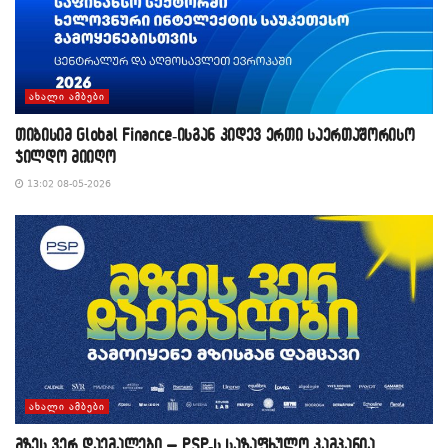
ᲐᲮᲐᲚᲘ ᲐᲛᲑᲔᲑᲘ
თიბისიმ Global Finance-ისგან კიდევ ერთი საერთაშორისო
ჯილდო მიიღო
13:02 08-05-2026
ᲐᲮᲐᲚᲘ ᲐᲛᲑᲔᲑᲘ
მზეს ვერ დაემალები – PSP-ს საზაფხულო კამპანია