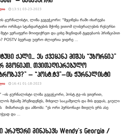
ᲚᲘᲐ
13:51 03-23-2023
ის ჟურნალისტი, ლიზა გეგეჭკორი: "მეცინება რაში იხარჯება
ირი ორმაგი სტანდარტების მქონე ვითომ ლიბერალების რესურსი
მეტი ვერაფერი მოიფიქრეთ და ციხე შიგნიდან ტყდებაოს პრინციპით
? POSTV ბევრად უფრო ძლიერია ვიდრე ...
უტუცი ქალი… ეს ქვეყანა მიშას “უბორნია”
არ გგონიათ, თვითაღიარებულო
ბრობავ?” – “პოსტ.ტვ”–ის ჟურნალისტი
ᲚᲘᲐ
16:41 01-18-2023
" –ის ჟურნალისტი ლიზა გეგეჭკორი, პოსტ.ტვ–ის ეთერით,
ლოს მესამე პრეზიდენტს, მიხეილ სააკაშვილს და მის დედას, გიული
ს მიმართავს და ამბობს: "ეს ორი პერსონაჟი მთელს ერს ასე
ჭვად და ...
ი არაფერი მინახავს Wendy’s Georgia /