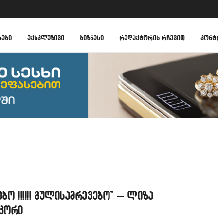
ᲑᲔᲑᲘ
ᲔᲥᲡᲙᲚᲣᲖᲘᲕᲘ
ᲑᲘᲖᲜᲔᲡᲘ
ᲠᲔᲓᲐᲥᲢᲝᲠᲘᲡ ᲠᲩᲔᲕᲘᲗ
ᲙᲝᲜᲢ
ებო !!!!!! გულისამრევებო” – ლიზა
ჭკორი