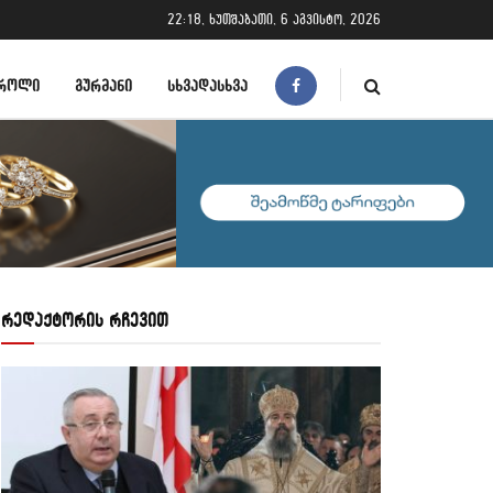
22:18, ხუთშაბათი, 6 აგვისტო, 2026
ᲠᲝᲚᲘ
ᲒᲣᲠᲛᲐᲜᲘ
ᲡᲮᲕᲐᲓᲐᲡᲮᲕᲐ
რედაქტორის რჩევით