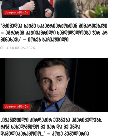
ᲐᲮᲐᲚᲘ ᲐᲛᲑᲔᲑᲘ
“მძიმედაა საქმე საპატრიარქოსთან მიმართებაში
– აგრერიგ პატივაყრილი სამღვდელოება ჯერ არ
მინახავს” – იოსებ ბაჩიაშვილი
14:48 08-05-2026
ᲐᲮᲐᲚᲘ ᲐᲛᲑᲔᲑᲘ
„ივანიშვილი პირდაპირ ეუბნება ამერიკელებს,
რომ სახელმწიფო მე ვარ და მე უნდა
დამელაპარაკოთო…“ – კოტე კემულარია