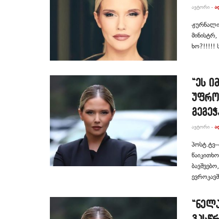
ᲐᲕᲢᲝᲠᲘ -
Ა
ჟურნალის
მინისტრ,
ხო?!!!!!
“ეს ი
უფროს
გეგე
ᲐᲕᲢᲝᲠᲘ -
Ა
პოსტ.ტვ–
წაიკითხო
ბავშვებო
ევროკავშ
“ნელა
ვასწრ