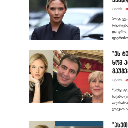
ᲐᲕᲢᲝᲠᲘ -
Ა
პოსტ.ტვ–
რეაღაცნა
და დრო. 
ფიქრობთ
“ეს ტ
ხომ 
გაუგე
ᲐᲕᲢᲝᲠᲘ -
Ა
"პოსტ ტვ
საქართვე
ალასანია
ვთქვათ ხი
“ასეთ