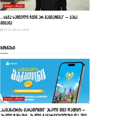
ᲐᲮᲐᲚᲘ ᲐᲛᲑᲔᲑᲘ
,, სხვა საშველი ჩვენ არ გაგვაჩნია” – კახა
მიქაია
23:22 06-24-2026
ბიზნესი
ᲐᲮᲐᲚᲘ ᲐᲛᲑᲔᲑᲘ
„საგანძურის მარათონში“ ახალი თვე დაიწყო –
ახალი შანსები, ახალი გამარჯვებულები და 250