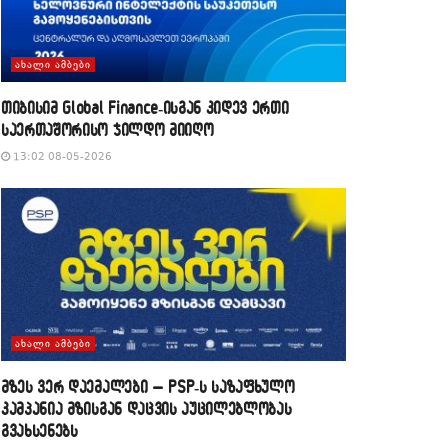
ᲐᲮᲐᲚᲘ ᲐᲛᲑᲔᲑᲘ
თიბისიმ Global Finance-ისგან კიდევ ერთი
საერთაშორისო ჯილდო მიიღო
13:02 08-05-2026
ᲐᲮᲐᲚᲘ ᲐᲛᲑᲔᲑᲘ
მზეს ვერ დაემალები – PSP-ს საზაფხულო
კამპანია მზისგან დაცვის აუცილებლობას
გვახსენებს