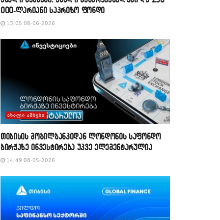
000-ლარიანი საპრიზო ფონდი
13:05 08-06-2026
ᲐᲮᲐᲚᲘ ᲐᲛᲑᲔᲑᲘ
თიბისის მობილბანკიდან ლონდონის საფონდო
ბირჟაზე ინვესტირება უკვე ელემენტარულია
14:49 08-05-2026