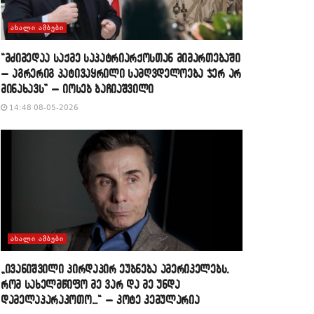
ᲐᲮᲐᲚᲘ ᲐᲛᲑᲔᲑᲘ
“მძიმედაა საქმე საპატრიარქოსთან მიმართებაში
– აგრერიგ პატივაყრილი სამღვდელოება ჯერ არ
მინახავს” – იოსებ ბაჩიაშვილი
14:48 08-05-2026
ᲐᲮᲐᲚᲘ ᲐᲛᲑᲔᲑᲘ
„ივანიშვილი პირდაპირ ეუბნება ამერიკელებს,
რომ სახელმწიფო მე ვარ და მე უნდა
დამელაპარაკოთო…“ – კოტე კემულარია