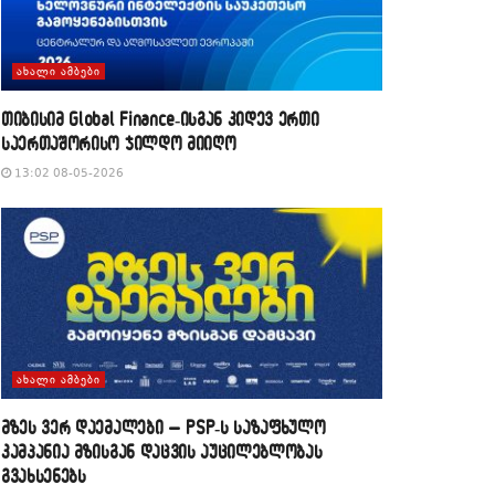
ᲐᲮᲐᲚᲘ ᲐᲛᲑᲔᲑᲘ
თიბისიმ Global Finance-ისგან კიდევ ერთი
საერთაშორისო ჯილდო მიიღო
13:02 08-05-2026
ᲐᲮᲐᲚᲘ ᲐᲛᲑᲔᲑᲘ
მზეს ვერ დაემალები – PSP-ს საზაფხულო
კამპანია მზისგან დაცვის აუცილებლობას
გვახსენებს