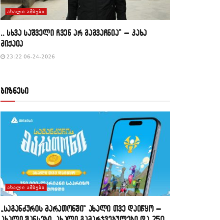
ᲐᲮᲐᲚᲘ ᲐᲛᲑᲔᲑᲘ
,, სხვა საშველი ჩვენ არ გაგვაჩნია” – კახა
მიქაია
23:22 06-24-2026
ბიზნესი
ᲐᲮᲐᲚᲘ ᲐᲛᲑᲔᲑᲘ
„საგანძურის მარათონში“ ახალი თვე დაიწყო –
ახალი შანსები, ახალი გამარჯვებულები და 250