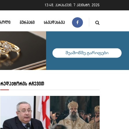
13:48, პარასკევი, 7 აგვისტო, 2026
ᲠᲝᲚᲘ
ᲒᲣᲠᲛᲐᲜᲘ
ᲡᲮᲕᲐᲓᲐᲡᲮᲕᲐ
რედაქტორის რჩევით