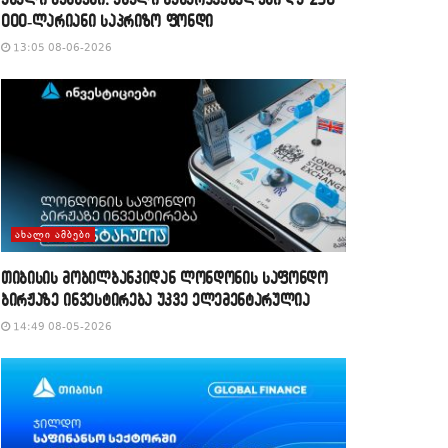
000-ლარიანი საპრიზო ფონდი
13:05 08-06-2026
ᲐᲮᲐᲚᲘ ᲐᲛᲑᲔᲑᲘ
თიბისის მობილბანკიდან ლონდონის საფონდო
ბირჟაზე ინვესტირება უკვე ელემენტარულია
14:49 08-05-2026