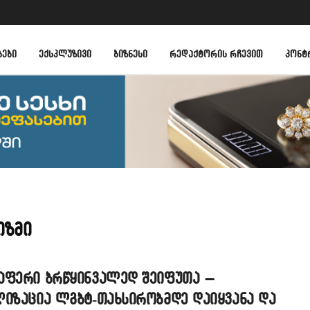
ᲑᲔᲑᲘ
ᲔᲥᲡᲙᲚᲣᲖᲘᲕᲘ
ᲑᲘᲖᲜᲔᲡᲘ
ᲠᲔᲓᲐᲥᲢᲝᲠᲘᲡ ᲠᲩᲔᲕᲘᲗ
ᲙᲝᲜᲢ
იზმი
აფერი ბრწყინვალედ შეიფუთა –
ლიზაცია ლგბტ-თახსირობმდე დაიყვანა და