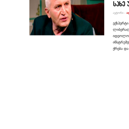
სახე
ᲐᲕᲢᲝᲠᲘ -
Ა
ექსპერტ
ლიბერალ
იდეოლოგ
ინსტრუმე
ქრება და