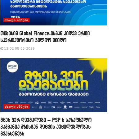
ᲐᲮᲐᲚᲘ ᲐᲛᲑᲔᲑᲘ
თიბისიმ Global Finance-ისგან კიდევ ერთი
საერთაშორისო ჯილდო მიიღო
13:02 08-05-2026
ᲐᲮᲐᲚᲘ ᲐᲛᲑᲔᲑᲘ
მზეს ვერ დაემალები – PSP-ს საზაფხულო
კამპანია მზისგან დაცვის აუცილებლობას
გვახსენებს