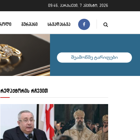
09:46, პარასკევი, 7 აგვისტო, 2026
ᲠᲝᲚᲘ
ᲒᲣᲠᲛᲐᲜᲘ
ᲡᲮᲕᲐᲓᲐᲡᲮᲕᲐ
რედაქტორის რჩევით