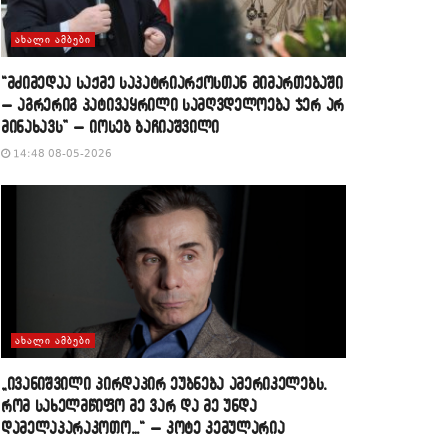
ᲐᲮᲐᲚᲘ ᲐᲛᲑᲔᲑᲘ
“მძიმედაა საქმე საპატრიარქოსთან მიმართებაში
– აგრერიგ პატივაყრილი სამღვდელოება ჯერ არ
მინახავს” – იოსებ ბაჩიაშვილი
14:48 08-05-2026
ᲐᲮᲐᲚᲘ ᲐᲛᲑᲔᲑᲘ
„ივანიშვილი პირდაპირ ეუბნება ამერიკელებს,
რომ სახელმწიფო მე ვარ და მე უნდა
დამელაპარაკოთო…“ – კოტე კემულარია