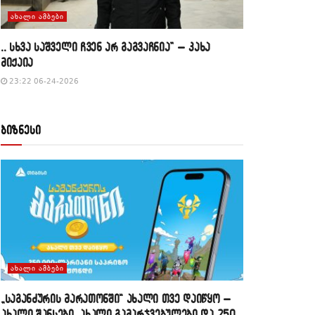
ᲐᲮᲐᲚᲘ ᲐᲛᲑᲔᲑᲘ
,, სხვა საშველი ჩვენ არ გაგვაჩნია” – კახა
მიქაია
23:22 06-24-2026
ბიზნესი
ᲐᲮᲐᲚᲘ ᲐᲛᲑᲔᲑᲘ
„საგანძურის მარათონში“ ახალი თვე დაიწყო –
ახალი შანსები, ახალი გამარჯვებულები და 250