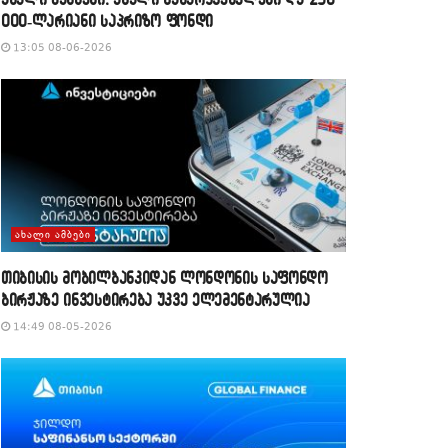
000-ლარიანი საპრიზო ფონდი
13:05 08-06-2026
ᲐᲮᲐᲚᲘ ᲐᲛᲑᲔᲑᲘ
თიბისის მობილბანკიდან ლონდონის საფონდო
ბირჟაზე ინვესტირება უკვე ელემენტარულია
14:49 08-05-2026