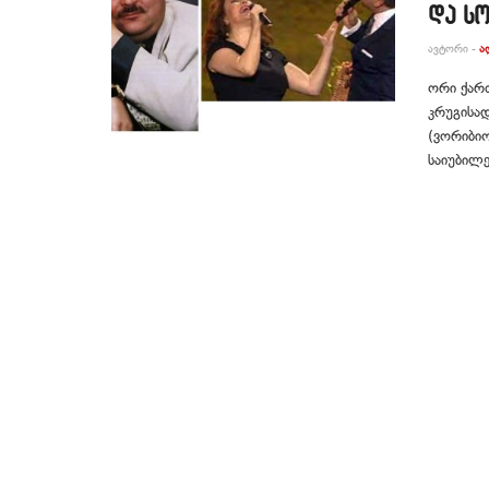
და ს
ᲐᲕᲢᲝᲠᲘ -
Ა
ორი ქარ
კრუგისად
(ვორიბი
საიუბილე