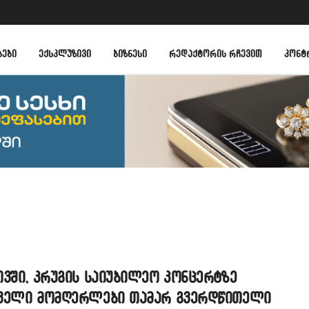
ᲑᲔᲑᲘ
ᲔᲥᲡᲙᲚᲣᲖᲘᲕᲘ
ᲑᲘᲖᲜᲔᲡᲘ
ᲠᲔᲓᲐᲥᲢᲝᲠᲘᲡ ᲠᲩᲔᲕᲘᲗ
ᲙᲝᲜᲢ
ვში, კრუგის საიუბილეო კონცერტზე
ველი მომღერლები თამარ გვერდწითელი