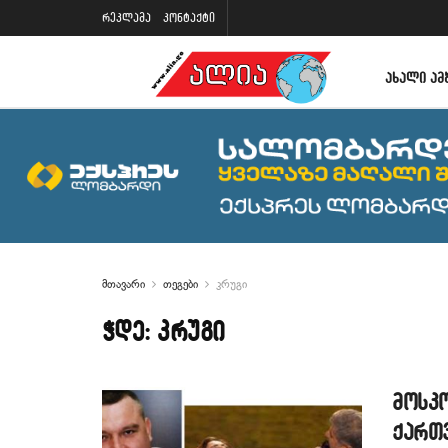
რეკლამა
კონტაქტი
ᲐᲮᲐᲚᲘ ᲐᲛ
მთავარი
თეგები
კრუგი
ჭდე:
კრუგი
მოსკო
ქართ