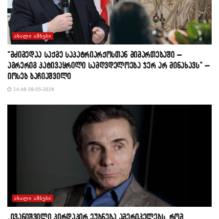
ᲐᲮᲐᲚᲘ ᲐᲛᲑᲔᲑᲘ
“მძიმედაა საქმე საპატრიარქოსთან მიმართებაში –
აგრერიგ პატივაყრილი სამღვდელოება ჯერ არ მინახავს” –
იოსებ ბაჩიაშვილი
14:48 08-05-2026
ᲐᲮᲐᲚᲘ ᲐᲛᲑᲔᲑᲘ
„ივანიშვილი პირდაპირ ეუბნება ამერიკელებს, რომ