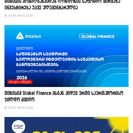
თიბისის მობილბანკიდან ლონდონის საფონდო ბირჟაზე
ინვესტირება უკვე ელემენტარულია
14:49 08-05-2026
ᲐᲮᲐᲚᲘ ᲐᲛᲑᲔᲑᲘ
თიბისიმ Global Finance-ისგან კიდევ ერთი საერთაშორისო
ჯილდო მიიღო
13:02 08-05-2026