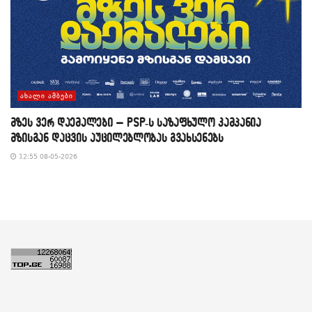
ᲐᲮᲐᲚᲘ ᲐᲛᲑᲔᲑᲘ
მზეს ვერ დაემალები – PSP-ს საზაფხულო კამპანია
მზისგან დაცვის აუცილებლობას გვახსენებს
12:55 08-05-2026