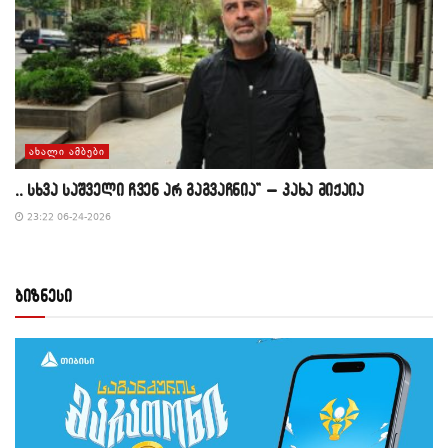
ᲐᲮᲐᲚᲘ ᲐᲛᲑᲔᲑᲘ
,, სხვა საშველი ჩვენ არ გაგვაჩნია” – კახა მიქაია
23:22 06-24-2026
ბიზნესი