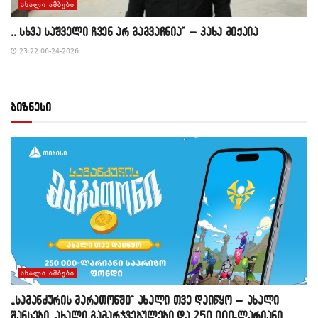
ᲐᲮᲐᲚᲘ ᲐᲛᲑᲔᲑᲘ
,, სხვა საშველი ჩვენ არ გაგვაჩნია” – კახა მიქაია
23:22 06-24-2026
ბიზნესი
ᲐᲮᲐᲚᲘ ᲐᲛᲑᲔᲑᲘ
„საგანძურის მარათონში“ ახალი თვე დაიწყო – ახალი
შანსები, ახალი გამარჯვებულები და 250 000-ლარიანი