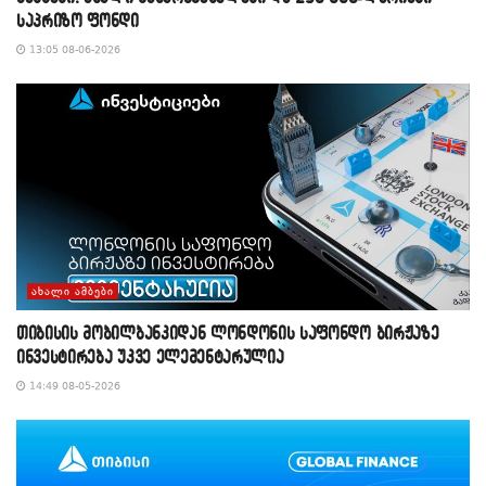
საპრიზო ფონდი
13:05 08-06-2026
ᲐᲮᲐᲚᲘ ᲐᲛᲑᲔᲑᲘ
თიბისის მობილბანკიდან ლონდონის საფონდო ბირჟაზე
ინვესტირება უკვე ელემენტარულია
14:49 08-05-2026