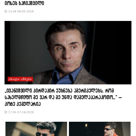
იოსებ ბაჩიაშვილი
14:48 08-05-2026
ᲐᲮᲐᲚᲘ ᲐᲛᲑᲔᲑᲘ
„ივანიშვილი პირდაპირ ეუბნება ამერიკელებს, რომ
სახელმწიფო მე ვარ და მე უნდა დამელაპარაკოთო…“ –
კოტე კემულარია
17:04 07-18-2026