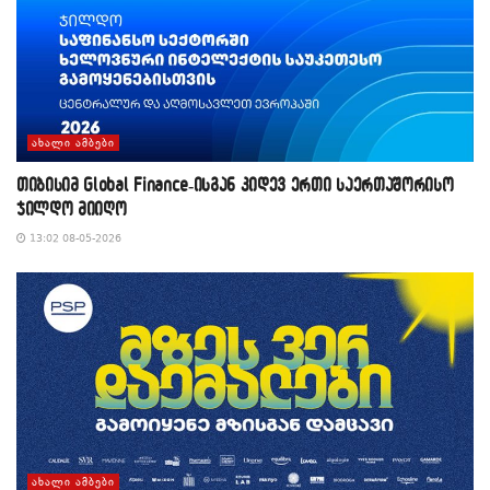
ᲐᲮᲐᲚᲘ ᲐᲛᲑᲔᲑᲘ
თიბისიმ Global Finance-ისგან კიდევ ერთი საერთაშორისო
ჯილდო მიიღო
13:02 08-05-2026
ᲐᲮᲐᲚᲘ ᲐᲛᲑᲔᲑᲘ