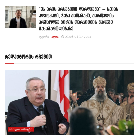
“ეს არის არსებითი დარღვევა” – საიას
ადვოკატი, ჯუბა ქათამაძე, ქართულის
არმცოდნე პირის თარჯიმნის გარეშე
გასამართლებაზე
ᲐᲕᲢᲝᲠᲘ -
ᲐᲚᲘᲐ
21:05 01-17-2024
რედაქტორის რჩევით
ᲐᲮᲐᲚᲘ ᲐᲛᲑᲔᲑᲘ