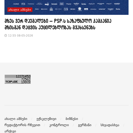
ᲐᲮᲐᲚᲘ ᲐᲛᲑᲔᲑᲘ
მზეს ვერ დაემალები – PSP-ს საზაფხულო კამპანია
მზისგან დაცვის აუცილებლობას გვახსენებს
12:55 08-05-2026
ახალი ამბები
ექსკლუზივი
ბიზნესი
რედაქტორის რჩევით
კონტროლი
გურმანი
სხვადასხვა
არქივი