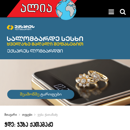
მთავარი
თეგები
ჯუბა ქათამაძე
ჭდე:
ჯუბა ქათამაძე