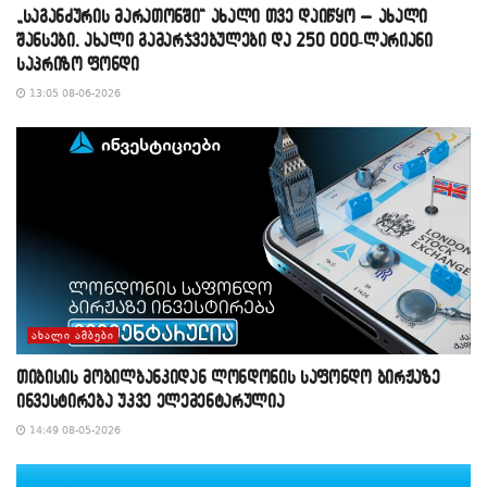
„საგანძურის მარათონში“ ახალი თვე დაიწყო – ახალი
შანსები, ახალი გამარჯვებულები და 250 000-ლარიანი
საპრიზო ფონდი
13:05 08-06-2026
ᲐᲮᲐᲚᲘ ᲐᲛᲑᲔᲑᲘ
თიბისის მობილბანკიდან ლონდონის საფონდო ბირჟაზე
ინვესტირება უკვე ელემენტარულია
14:49 08-05-2026