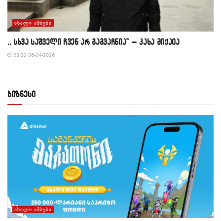
ᲐᲮᲐᲚᲘ ᲐᲛᲑᲔᲑᲘ
,, სხვა საშველი ჩვენ არ გაგვაჩნია” – კახა მიქაია
23:22 06-24-2026
ბიზნესი
ᲐᲮᲐᲚᲘ ᲐᲛᲑᲔᲑᲘ