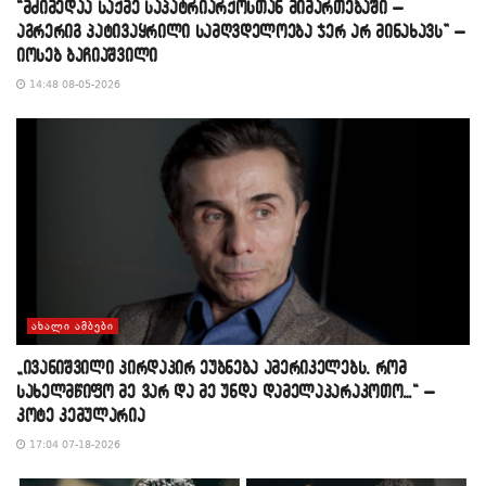
“მძიმედაა საქმე საპატრიარქოსთან მიმართებაში –
აგრერიგ პატივაყრილი სამღვდელოება ჯერ არ მინახავს” –
იოსებ ბაჩიაშვილი
14:48 08-05-2026
ᲐᲮᲐᲚᲘ ᲐᲛᲑᲔᲑᲘ
„ივანიშვილი პირდაპირ ეუბნება ამერიკელებს, რომ
სახელმწიფო მე ვარ და მე უნდა დამელაპარაკოთო…“ –
კოტე კემულარია
17:04 07-18-2026