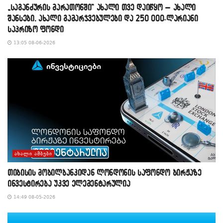
„საგანძურის მარათონში“ ახალი თვე დაიწყო – ახალი
შანსები, ახალი გამარჯვებულები და 250 000-ლარიანი
საპრიზო ფონდი
13:05 08-06-2026
ᲐᲮᲐᲚᲘ ᲐᲛᲑᲔᲑᲘ
თიბისის მობილბანკიდან ლონდონის საფონდო ბირჟაზე
ინვესტირება უკვე ელემენტარულია
14:49 08-05-2026