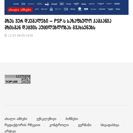
ᲐᲮᲐᲚᲘ ᲐᲛᲑᲔᲑᲘ
მზეს ვერ დაემალები – PSP-ს საზაფხულო კამპანია
მზისგან დაცვის აუცილებლობას გვახსენებს
12:55 08-05-2026
ახალი ამბები
ექსკლუზივი
ბიზნესი
რედაქტორის რჩევით
კონტროლი
გურმანი
სხვადასხვა
არქივი