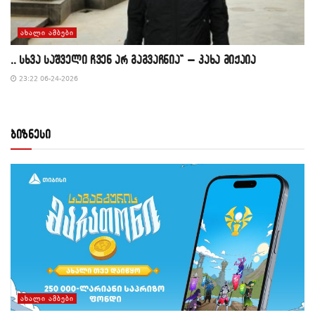
ᲐᲮᲐᲚᲘ ᲐᲛᲑᲔᲑᲘ
,, სხვა საშველი ჩვენ არ გაგვაჩნია” – კახა მიქაია
23:22 06-24-2026
ბიზნესი
ᲐᲮᲐᲚᲘ ᲐᲛᲑᲔᲑᲘ