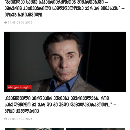
“მძიმედაა საქმე საპატრიარქოსთან მიმართებაში –
აგრერიგ პატივაყრილი სამღვდელოება ჯერ არ მინახავს” –
იოსებ ბაჩიაშვილი
14:48 08-05-2026
ᲐᲮᲐᲚᲘ ᲐᲛᲑᲔᲑᲘ
„ივანიშვილი პირდაპირ ეუბნება ამერიკელებს, რომ
სახელმწიფო მე ვარ და მე უნდა დამელაპარაკოთო…“ –
კოტე კემულარია
17:04 07-18-2026