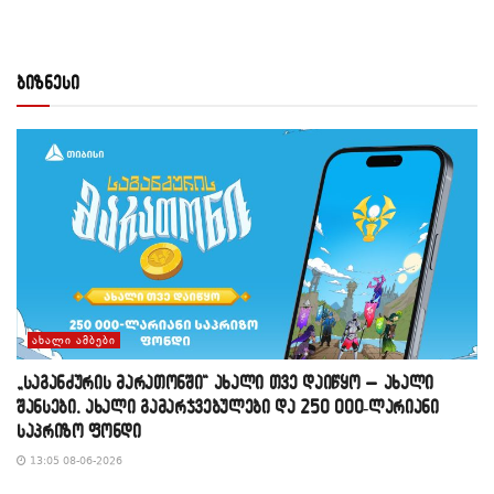
ბიზნესი
ᲐᲮᲐᲚᲘ ᲐᲛᲑᲔᲑᲘ
„საგანძურის მარათონში“ ახალი თვე დაიწყო – ახალი
შანსები, ახალი გამარჯვებულები და 250 000-ლარიანი
საპრიზო ფონდი
13:05 08-06-2026