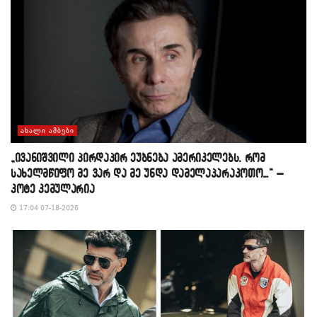
ᲐᲮᲐᲚᲘ ᲐᲛᲑᲔᲑᲘ
„ივანიშვილი პირდაპირ ეუბნება ამერიკელებს, რომ
სახელმწიფო მე ვარ და მე უნდა დამელაპარაკოთო…“ –
კოტე კემულარია
17:04 07-18-2026