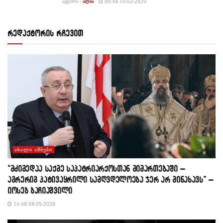
ᲐᲕᲢᲝᲠᲘ -
ᲐᲚᲘᲐ
00:49 10-02-2020
რედაქტორის რჩევით
ᲐᲮᲐᲚᲘ ᲐᲛᲑᲔᲑᲘ
“მძიმედაა საქმე საპატრიარქოსთან მიმართებაში –
აგრერიგ პატივაყრილი სამღვდელოება ჯერ არ მინახავს” –
იოსებ ბაჩიაშვილი
14:48 08-05-2026