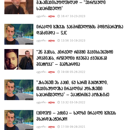
გასათავისუფლებლად – “ევროპული
საქართველო”
ᲐᲕᲢᲝᲠᲘ -
ᲐᲚᲘᲐ
16:47 10-23-2023
ირაკლი ბებუას ჯანმრთელობის მდგომარეობა
დამძიმდა – SJC
ᲐᲕᲢᲝᲠᲘ -
ᲐᲚᲘᲐ
13:56 10-19-2023
“26 მაისს, პირველ რიგში გავიხსენებდი
ადამიანს, რომელიც ჩვენმა ქვეყანამ
მიატოვა” – გამზარდია
ᲐᲕᲢᲝᲠᲘ -
ᲐᲚᲘᲐ
19:08 05-26-2022
“ახსენეთ ეს კაცი, ნუ ხართ გაყუჩული,
თავისუფლება ირაკლის! აფხაზეთი
საქართველოა” – ეკატერინე კობახიძე
ᲐᲕᲢᲝᲠᲘ -
ᲐᲚᲘᲐ
13:32 03-16-2022
(ვიდეო) – აქცია – ხალხი ირაკლი ბებუას
მხარდასაჭერად!
ᲐᲕᲢᲝᲠᲘ -
ᲐᲚᲘᲐ
17:59 09-28-2021