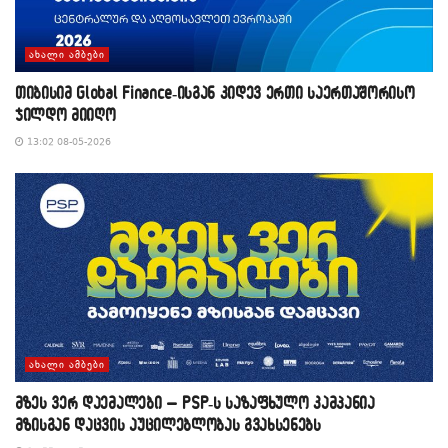
ᲐᲮᲐᲚᲘ ᲐᲛᲑᲔᲑᲘ
თიბისიმ Global Finance-ისგან კიდევ ერთი საერთაშორისო
ჯილდო მიიღო
13:02 08-05-2026
ᲐᲮᲐᲚᲘ ᲐᲛᲑᲔᲑᲘ
მზეს ვერ დაემალები – PSP-ს საზაფხულო კამპანია
მზისგან დაცვის აუცილებლობას გვახსენებს