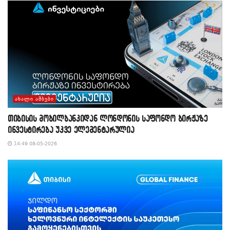
ᲐᲮᲐᲚᲘ ᲐᲛᲑᲔᲑᲘ
თიბისის მობილბანკიდან ლონდონის საფონდო ბირჟაზე
ინვესტირება უკვე ელემენტარულია
14:49 08-05-2026