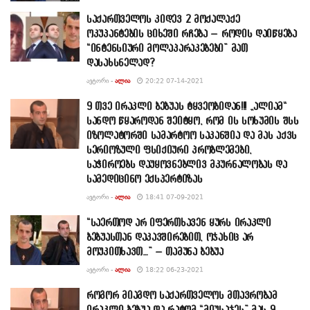
საქართველოს კიდევ 2 მოქალაქე
ოკუპანტების ციხეში რჩება – როდის დაიწყება
“ინტენსიური მოლაპარაკებები” მათ
დასახსნელად?
ᲐᲕᲢᲝᲠᲘ -
ᲐᲚᲘᲐ
20:22 07-14-2021
9 თვე ირაკლი ბებუას ტყვეობიდან!!! „ალიამ“
სანდო წყაროდან შეიტყო, რომ ის სოხუმის შსს
იზოლატორში სამარტოო საკანშია და მას აქვს
სერიოზული ფსიქიური პრობლემები,
საჭიროებს დაუყოვნებლივ მკურნალობას და
სამედიცინო ექსპერტიზას
ᲐᲕᲢᲝᲠᲘ -
ᲐᲚᲘᲐ
18:41 07-09-2021
“საერთოდ არ იფერთხავენ ყურს ირაკლი
ბებუასთან დაკავშირებით, ოჯახიც არ
მოუკითხავთ…” – თამუნა ბებუა
ᲐᲕᲢᲝᲠᲘ -
ᲐᲚᲘᲐ
18:22 06-23-2021
როგორ მიაგდო საქართველოს მთავრობამ
ირაკლი ბებუა და რატომ “მიუსაჯეს” მას 9