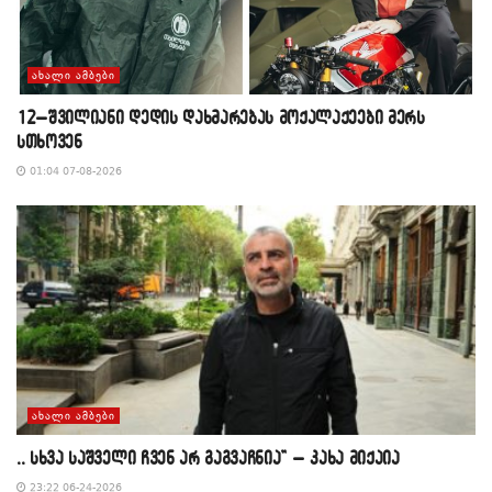
ᲐᲮᲐᲚᲘ ᲐᲛᲑᲔᲑᲘ
12–შვილიანი დედის დახმარებას მოქალაქეები მერს
სთხოვენ
01:04 07-08-2026
ᲐᲮᲐᲚᲘ ᲐᲛᲑᲔᲑᲘ
,, სხვა საშველი ჩვენ არ გაგვაჩნია” – კახა მიქაია
23:22 06-24-2026