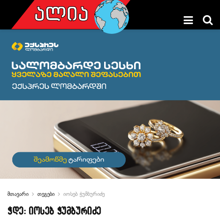
მთავარი
თეგები
იოსებ ჭუმბურიძე
ჭდე:
იოსებ ჭუმბურიძე