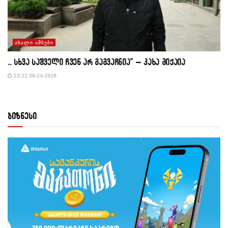
ᲐᲮᲐᲚᲘ ᲐᲛᲑᲔᲑᲘ
,, სხვა საშველი ჩვენ არ გაგვაჩნია” – კახა მიქაია
23:22 06-24-2026
ბიზნესი