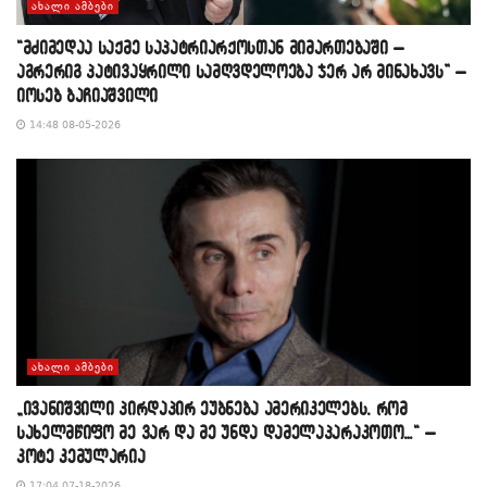
ᲐᲮᲐᲚᲘ ᲐᲛᲑᲔᲑᲘ
“მძიმედაა საქმე საპატრიარქოსთან მიმართებაში –
აგრერიგ პატივაყრილი სამღვდელოება ჯერ არ მინახავს” –
იოსებ ბაჩიაშვილი
14:48 08-05-2026
ᲐᲮᲐᲚᲘ ᲐᲛᲑᲔᲑᲘ
„ივანიშვილი პირდაპირ ეუბნება ამერიკელებს, რომ
სახელმწიფო მე ვარ და მე უნდა დამელაპარაკოთო…“ –
კოტე კემულარია
17:04 07-18-2026