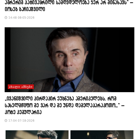
აგრერიგ პატივაყრილი სამღვდელოება ჯერ არ მინახავს” –
იოსებ ბაჩიაშვილი
14:48 08-05-2026
ᲐᲮᲐᲚᲘ ᲐᲛᲑᲔᲑᲘ
„ივანიშვილი პირდაპირ ეუბნება ამერიკელებს, რომ
სახელმწიფო მე ვარ და მე უნდა დამელაპარაკოთო…“ –
კოტე კემულარია
17:04 07-18-2026