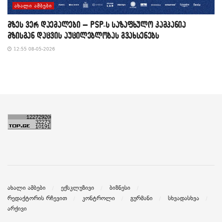
ᲐᲮᲐᲚᲘ ᲐᲛᲑᲔᲑᲘ
მზეს ვერ დაემალები – PSP-ს საზაფხულო კამპანია
მზისგან დაცვის აუცილებლობას გვახსენებს
12:55 08-05-2026
ახალი ამბები
ექსკლუზივი
ბიზნესი
რედაქტორის რჩევით
კონტროლი
გურმანი
სხვადასხვა
არქივი