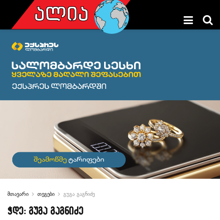
მთავარი
თეგები
გუგა გაგნიძე
ჭდე:
გუგა გაგნიძე