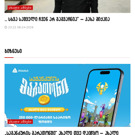
ᲐᲮᲐᲚᲘ ᲐᲛᲑᲔᲑᲘ
,, სხვა საშველი ჩვენ არ გაგვაჩნია” – კახა მიქაია
23:22 06-24-2026
ბიზნესი
ᲐᲮᲐᲚᲘ ᲐᲛᲑᲔᲑᲘ
„საგანძურის მარათონში“ ახალი თვე დაიწყო – ახალი