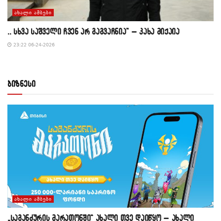
ᲐᲮᲐᲚᲘ ᲐᲛᲑᲔᲑᲘ
,, სხვა საშველი ჩვენ არ გაგვაჩნია” – კახა მიქაია
23:22 06-24-2026
ბიზნესი
ᲐᲮᲐᲚᲘ ᲐᲛᲑᲔᲑᲘ
„საგანძურის მარათონში“ ახალი თვე დაიწყო – ახალი