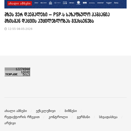
ᲐᲮᲐᲚᲘ ᲐᲛᲑᲔᲑᲘ
მზეს ვერ დაემალები – PSP-ს საზაფხულო კამპანია
მზისგან დაცვის აუცილებლობას გვახსენებს
12:55 08-05-2026
ახალი ამბები
ექსკლუზივი
ბიზნესი
რედაქტორის რჩევით
კონტროლი
გურმანი
სხვადასხვა
არქივი