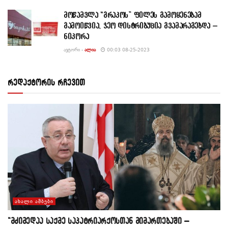
მოწამვლა “გრაკოს” ფილეს გამოყენებამ
გამოიწვია, ჯეო დისტრიბუცია გვამარაგებდა –
ნიკორა
ᲐᲕᲢᲝᲠᲘ -
ᲐᲚᲘᲐ
00:03 08-25-2023
რედაქტორის რჩევით
ᲐᲮᲐᲚᲘ ᲐᲛᲑᲔᲑᲘ
“მძიმედაა საქმე საპატრიარქოსთან მიმართებაში –