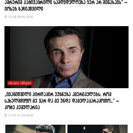
აგრერიგ პატივაყრილი სამღვდელოება ჯერ არ მინახავს” –
იოსებ ბაჩიაშვილი
14:48 08-05-2026
ᲐᲮᲐᲚᲘ ᲐᲛᲑᲔᲑᲘ
„ივანიშვილი პირდაპირ ეუბნება ამერიკელებს, რომ
სახელმწიფო მე ვარ და მე უნდა დამელაპარაკოთო…“ –
კოტე კემულარია
17:04 07-18-2026