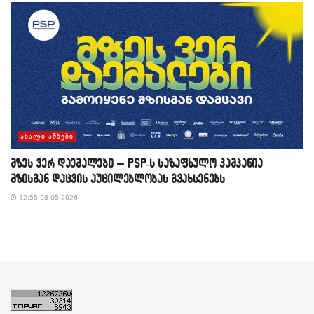
ᲐᲮᲐᲚᲘ ᲐᲛᲑᲔᲑᲘ
მზეს ვერ დაემალები – PSP-ს საზაფხულო კამპანია
მზისგან დაცვის აუცილებლობას გვახსენებს
12:55 08-05-2026