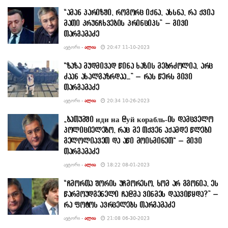
“ამან პარიზში, როგორც იქნა, ახსნა, რა ქვია
მათი კრუნჩხვების პრინციპს” – გივი
თარგამაძე
ᲐᲕᲢᲝᲠᲘ -
ᲐᲚᲘᲐ
20:47 11-10-2023
“ზაზა მუდმივად წინა ხაზის მებრძოლია, არც
ძაან ახალგაზრდაა…” – რას წერს გივი
თარგამაძე
ᲐᲕᲢᲝᲠᲘ -
ᲐᲚᲘᲐ
20:34 10-26-2023
„ბათუმში иди на @уй корабль-ის დამცველო
პოლიციელებო, რაც მე თქვენ აქამდე წლები
გელოლიავეთ და აწი მოისმინეთ“ – გივი
თარგამაძე
ᲐᲕᲢᲝᲠᲘ -
ᲐᲚᲘᲐ
18:22 08-01-2023
“ჩმორთა შორის უჩმორესო, ხომ არ გგონია, ეს
წარმოუდგენელი ჩა@მა ვინმეს დაავიწყდა?” –
რა ფოტოს ავრცელებს თარგამაძე
ᲐᲕᲢᲝᲠᲘ -
ᲐᲚᲘᲐ
21:08 06-30-2023