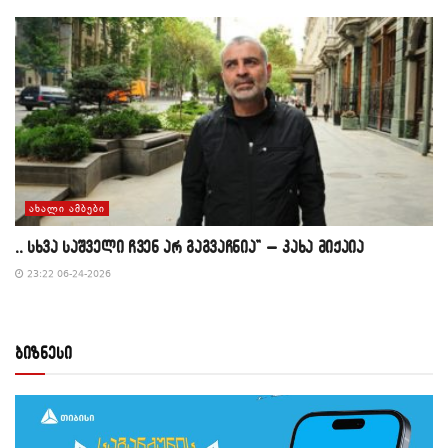
ᲐᲮᲐᲚᲘ ᲐᲛᲑᲔᲑᲘ
,, სხვა საშველი ჩვენ არ გაგვაჩნია” – კახა მიქაია
23:22 06-24-2026
ბიზნესი