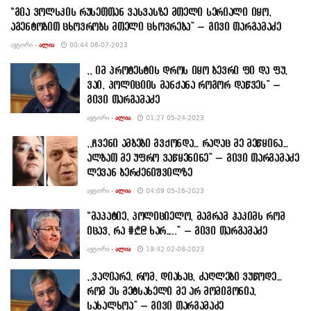
“გია ვოლსკის რუსეთთან ვასვასზე მთელი სერიალი იყო,
აგენტობით ცხოვრობს მთელი ცხოვრება” – გივი თარგამაძე
ᲐᲕᲢᲝᲠᲘ -
ᲐᲚᲘᲐ
00:44 06-07-2023
,, იმ პროტესტის დროს იყო ბევრი ფი და ფუ,
ვაი, პოლიციის მანქანა როგორ დაწვეს” –
გივი თარგამაძე
ᲐᲕᲢᲝᲠᲘ -
ᲐᲚᲘᲐ
01:27 05-24-2023
,,ჩვენი ამბები გვქონდა… რაღაც მე მეწყინა…
ალბათ მე უფრო ვაწყენინე” – გივი თარგამაძე
ლევან ბერძენიშვილზე
ᲐᲕᲢᲝᲠᲘ -
ᲐᲚᲘᲐ
04:09 05-16-2023
“მაპატიე, პოლიციელო, მაგრამ ჰაკიმს რომ
იცავ, რა #₾@ ხარ…..” – გივი თარგამაძე
ᲐᲕᲢᲝᲠᲘ -
ᲐᲚᲘᲐ
19:42 02-08-2023
,,ვაღიარე, რომ, დიახაც, ძაღლები ვუწოდე…
რომ ეს მეტსახელი მე არ მომიგონია,
სახალხოა” – გივი თარგამაძე