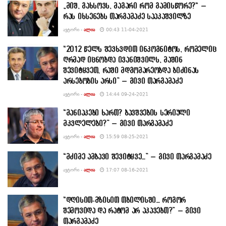
„მიშ, გახსოვს, მაგარი რომ გამისწორე?“ –
რას იხსენებს თარგამაძე სააკაშვილზე
ᲐᲕᲢᲝᲠᲘ -
ᲐᲚᲘᲐ
00:43 11-04-2021
“2012 წელს შევხვდით ინკოგნიტოს, რომელიც
ღრმად იცნობდა ივანიშვილს, მაშინ
შევიტყვეთ, რაში მდგომარეობდა ბიძინას
არსებობის არსი” – გივი თარგამაძე
ᲐᲕᲢᲝᲠᲘ -
ᲐᲚᲘᲐ
14:44 09-24-2021
“მანიაკები ხართ? ბავშვების სერიული
მკვლელები?” – გივი თარგამაძე
ᲐᲕᲢᲝᲠᲘ -
ᲐᲚᲘᲐ
15:59 08-25-2021
“მძიმე ამბავი შევიტყვე…” – გივი თარგამაძე
ᲐᲕᲢᲝᲠᲘ -
ᲐᲚᲘᲐ
17:07 08-16-2021
“დღისით-მზისით თბილისში… როგორ
შემოვიდა და რატომ არ აკავებთ?” – გივი
თარგამაძე