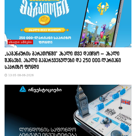
ᲐᲮᲐᲚᲘ ᲐᲛᲑᲔᲑᲘ
„საგანძურის მარათონში“ ახალი თვე დაიწყო – ახალი
შანსები, ახალი გამარჯვებულები და 250 000-ლარიანი
საპრიზო ფონდი
13:05 08-06-2026