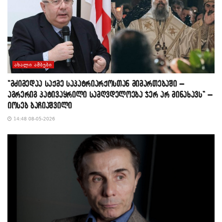
ᲐᲮᲐᲚᲘ ᲐᲛᲑᲔᲑᲘ
“მძიმედაა საქმე საპატრიარქოსთან მიმართებაში –
აგრერიგ პატივაყრილი სამღვდელოება ჯერ არ მინახავს” –
იოსებ ბაჩიაშვილი
14:48 08-05-2026