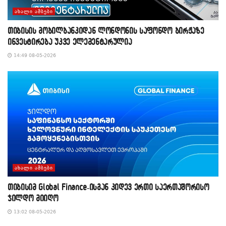
ᲐᲮᲐᲚᲘ ᲐᲛᲑᲔᲑᲘ
თიბისის მობილბანკიდან ლონდონის საფონდო ბირჟაზე
ინვესტირება უკვე ელემენტარულია
14:49 08-05-2026
ᲐᲮᲐᲚᲘ ᲐᲛᲑᲔᲑᲘ
თიბისიმ Global Finance-ისგან კიდევ ერთი საერთაშორისო
ჯილდო მიიღო
13:02 08-05-2026