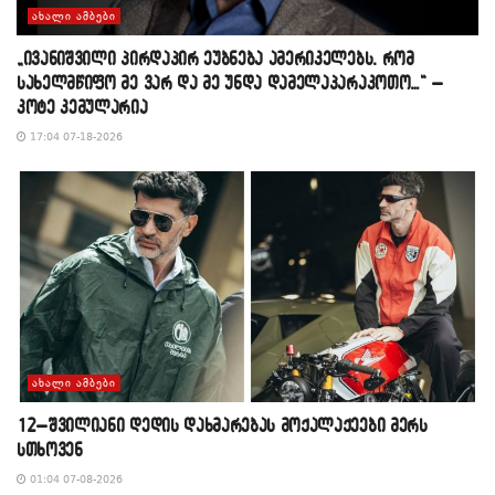
ᲐᲮᲐᲚᲘ ᲐᲛᲑᲔᲑᲘ
„ივანიშვილი პირდაპირ ეუბნება ამერიკელებს, რომ
სახელმწიფო მე ვარ და მე უნდა დამელაპარაკოთო…“ –
კოტე კემულარია
17:04 07-18-2026
ᲐᲮᲐᲚᲘ ᲐᲛᲑᲔᲑᲘ
12–შვილიანი დედის დახმარებას მოქალაქეები მერს
სთხოვენ
01:04 07-08-2026