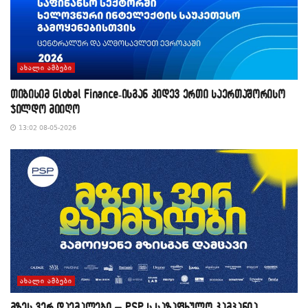
ᲐᲮᲐᲚᲘ ᲐᲛᲑᲔᲑᲘ
თიბისიმ Global Finance-ისგან კიდევ ერთი საერთაშორისო
ჯილდო მიიღო
13:02 08-05-2026
ᲐᲮᲐᲚᲘ ᲐᲛᲑᲔᲑᲘ
მზეს ვერ დაემალები – PSP-ს საზაფხულო კამპანია