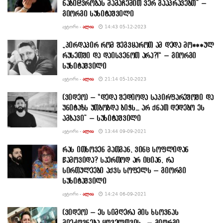
ნაბი@ვრობას მამაჩემით ვერ გააპრავებთ” –
გიორგი სუხიტაშვილი
ᲐᲕᲢᲝᲠᲘ -
ᲐᲚᲘᲐ
14:43 05-12-2023
„პირდაპირ რომ შეგვყაროთ ამ დედა მო***ულ
რუსეთში და დაისვენოთ არა?!“ – გიორგი
სუხიტაშვილი
ᲐᲕᲢᲝᲠᲘ -
ᲐᲚᲘᲐ
21:14 05-10-2023
(ვიდეო) – “დედა შედიოდა საპირფარეშოში და
უნიტაზს უთბობდა ბიჭს… არ ქნათ დედებო ეს
ამბავი” – სუხიტაშვილი
ᲐᲕᲢᲝᲠᲘ -
ᲐᲚᲘᲐ
13:44 09-09-2021
რას ითხოვენ მათგან, ვინც სოფლიდან
წამოვიდა? საერთოდ არ იციან, რა
სირთულეები აქვს სოფელს – გიორგი
სუხიტაშვილი
ᲐᲕᲢᲝᲠᲘ -
ᲐᲚᲘᲐ
14:24 06-09-2021
(ვიდეო) – ეს სიმღერა მის ხსოვნას
მიეძღვნება ყოველთვის… – გიორგი