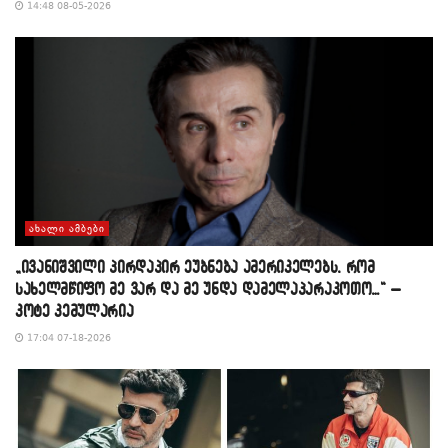
14:48 08-05-2026
ᲐᲮᲐᲚᲘ ᲐᲛᲑᲔᲑᲘ
„ივანიშვილი პირდაპირ ეუბნება ამერიკელებს, რომ
სახელმწიფო მე ვარ და მე უნდა დამელაპარაკოთო…“ –
კოტე კემულარია
17:04 07-18-2026