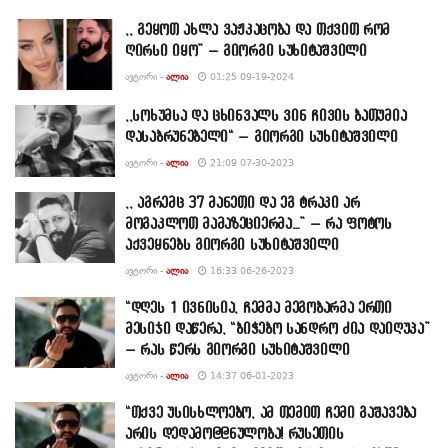
,, გეყოთ ახლა ვაჟკაცობა და თქვით რომ
ღირსი იყო” – გიორგი სუხიტაშვილი
ᲐᲕᲢᲝᲠᲘ -
ᲐᲚᲘᲐ
01:25 09-19-2024
,,სოხუმსა და ცხინვალს ვინ ჩივის ბათუმია
დასაბრუნებელი“ – გიორგი სუხიტაშვილი
ᲐᲕᲢᲝᲠᲘ -
ᲐᲚᲘᲐ
21:09 07-30-2023
,, აგრემც 37 მანეთი და ეგ ტრაკი არ
მოგაკლოთ მამაზეციერმა…” – რა ფოტოს
აქვეყნებს გიორგი სუხიტაშვილი
ᲐᲕᲢᲝᲠᲘ -
ᲐᲚᲘᲐ
16:33 06-26-2023
“დღეს 1 ივნისია, ჩემმა მეგობარმა ერთი
მესიჯი დაწერა, “ბიჭებო სანდრო ძია დაიღუპა”
– რას წერს გიორგი სუხიტაშვილი
ᲐᲕᲢᲝᲠᲘ -
ᲐᲚᲘᲐ
14:37 06-01-2023
“თქვე უსისხლოებო, ამ თემით ჩემი გაშავება
არის დედამო@@ნულობა! რუსეთის