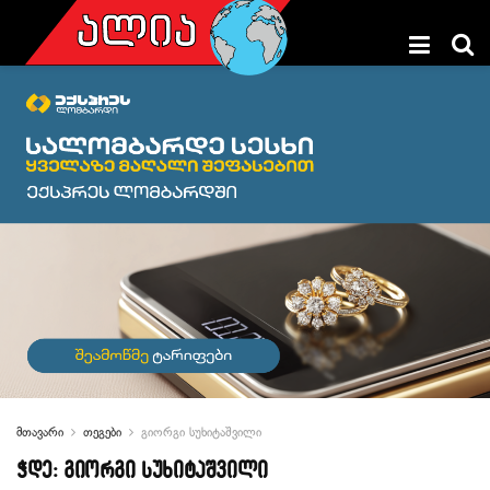
მთავარი
თეგები
გიორგი სუხიტაშვილი
ჭდე:
გიორგი სუხიტაშვილი