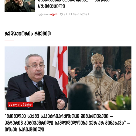
სუხიტაშვილი
ᲐᲕᲢᲝᲠᲘ -
ᲐᲚᲘᲐ
21:13 02-01-2021
რედაქტორის რჩევით
ᲐᲮᲐᲚᲘ ᲐᲛᲑᲔᲑᲘ
“მძიმედაა საქმე საპატრიარქოსთან მიმართებაში –
აგრერიგ პატივაყრილი სამღვდელოება ჯერ არ მინახავს” –
იოსებ ბაჩიაშვილი