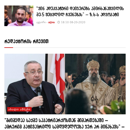
“ვინ ადეკვატური დაიჯერებს ამირხანაშვილის
მე-5 შეცვლილ ჩვენებას” – ზ.ხ-ს ადვოკატი
ᲐᲕᲢᲝᲠᲘ -
ᲐᲚᲘᲐ
18:10 08-20-2020
რედაქტორის რჩევით
ᲐᲮᲐᲚᲘ ᲐᲛᲑᲔᲑᲘ
“მძიმედაა საქმე საპატრიარქოსთან მიმართებაში –
აგრერიგ პატივაყრილი სამღვდელოება ჯერ არ მინახავს” –