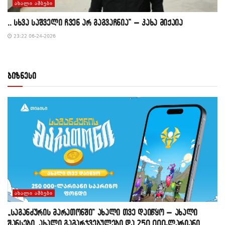
ᲐᲮᲐᲚᲘ ᲐᲛᲑᲔᲑᲘ
,, სხვა საშველი ჩვენ არ გაგვაჩნია” – კახა მიქაია
23:22 06-24-2026
ბიზნესი
ᲐᲮᲐᲚᲘ ᲐᲛᲑᲔᲑᲘ
„საგანძურის მარათონში“ ახალი თვე დაიწყო – ახალი
შანსები, ახალი გამარჯვებულები და 250 000-ლარიანი