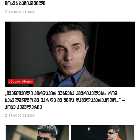
იოსებ ბაჩიაშვილი
14:48 08-05-2026
ᲐᲮᲐᲚᲘ ᲐᲛᲑᲔᲑᲘ
„ივანიშვილი პირდაპირ ეუბნება ამერიკელებს, რომ
სახელმწიფო მე ვარ და მე უნდა დამელაპარაკოთო…“ –
კოტე კემულარია
17:04 07-18-2026