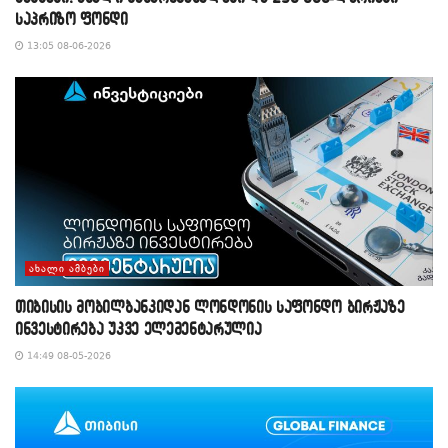
საპრიზო ფონდი
13:05 08-06-2026
ᲐᲮᲐᲚᲘ ᲐᲛᲑᲔᲑᲘ
თიბისის მობილბანკიდან ლონდონის საფონდო ბირჟაზე
ინვესტირება უკვე ელემენტარულია
14:49 08-05-2026