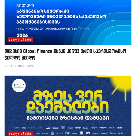
ᲐᲮᲐᲚᲘ ᲐᲛᲑᲔᲑᲘ
თიბისიმ Global Finance-ისგან კიდევ ერთი საერთაშორისო
ჯილდო მიიღო
13:02 08-05-2026
ᲐᲮᲐᲚᲘ ᲐᲛᲑᲔᲑᲘ