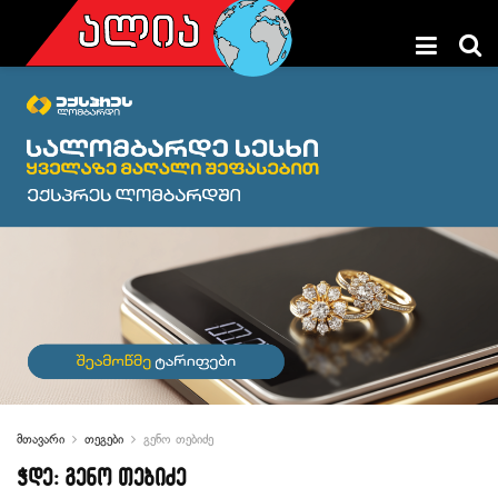
მთავარი
თეგები
გენო თებიძე
ჭდე:
გენო თებიძე