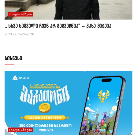
ᲐᲮᲐᲚᲘ ᲐᲛᲑᲔᲑᲘ
,, სხვა საშველი ჩვენ არ გაგვაჩნია” – კახა მიქაია
23:22 06-24-2026
ბიზნესი
ᲐᲮᲐᲚᲘ ᲐᲛᲑᲔᲑᲘ