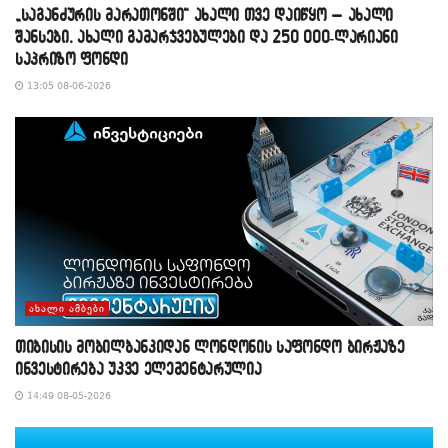
„საგანძურის მარათონში“ ახალი თვე დაიწყო – ახალი
შანსები, ახალი გამარჯვებულები და 250 000-ლარიანი
საპრიზო ფონდი
13:05 08-06-2026
ᲐᲮᲐᲚᲘ ᲐᲛᲑᲔᲑᲘ
თიბისის მობილბანკიდან ლონდონის საფონდო ბირჟაზე
ინვესტირება უკვე ელემენტარულია
14:49 08-05-2026