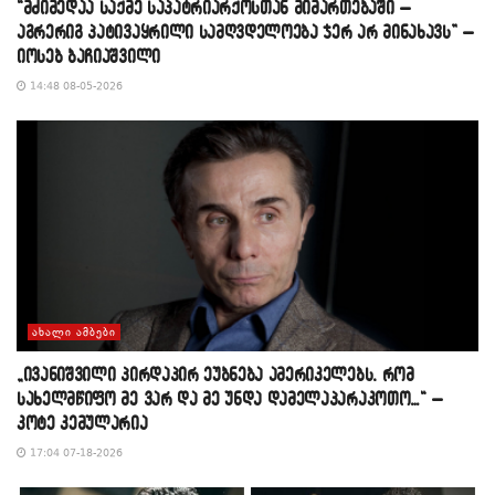
“მძიმედაა საქმე საპატრიარქოსთან მიმართებაში –
აგრერიგ პატივაყრილი სამღვდელოება ჯერ არ მინახავს” –
იოსებ ბაჩიაშვილი
14:48 08-05-2026
ᲐᲮᲐᲚᲘ ᲐᲛᲑᲔᲑᲘ
„ივანიშვილი პირდაპირ ეუბნება ამერიკელებს, რომ
სახელმწიფო მე ვარ და მე უნდა დამელაპარაკოთო…“ –
კოტე კემულარია
17:04 07-18-2026