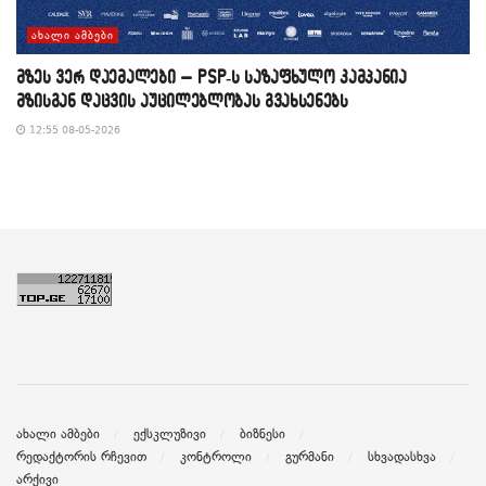
ᲐᲮᲐᲚᲘ ᲐᲛᲑᲔᲑᲘ
მზეს ვერ დაემალები – PSP-ს საზაფხულო კამპანია
მზისგან დაცვის აუცილებლობას გვახსენებს
12:55 08-05-2026
ახალი ამბები
ექსკლუზივი
ბიზნესი
რედაქტორის რჩევით
კონტროლი
გურმანი
სხვადასხვა
არქივი