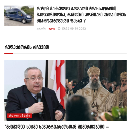
რატომ გაძნელდა ქალაქში ტრანსპორტით
გადაადგილება, რამდენი ადამიანი უნდა იდგეს
მიკროავტობუსში ფეხზე ?
ᲐᲕᲢᲝᲠᲘ -
ᲐᲚᲘᲐ
15:15 09-19-2022
რედაქტორის რჩევით
ᲐᲮᲐᲚᲘ ᲐᲛᲑᲔᲑᲘ
“მძიმედაა საქმე საპატრიარქოსთან მიმართებაში –