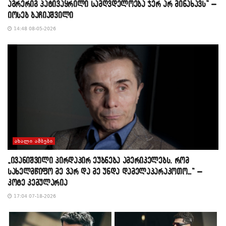
აგრერიგ პატივაყრილი სამღვდელოება ჯერ არ მინახავს” –
იოსებ ბაჩიაშვილი
14:48 08-05-2026
ᲐᲮᲐᲚᲘ ᲐᲛᲑᲔᲑᲘ
„ივანიშვილი პირდაპირ ეუბნება ამერიკელებს, რომ
სახელმწიფო მე ვარ და მე უნდა დამელაპარაკოთო…“ –
კოტე კემულარია
17:04 07-18-2026