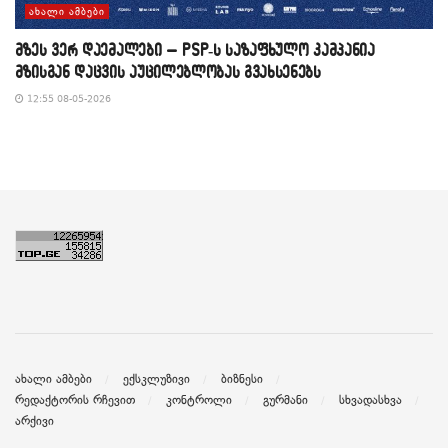
ᲐᲮᲐᲚᲘ ᲐᲛᲑᲔᲑᲘ
მზეს ვერ დაემალები – PSP-ს საზაფხულო კამპანია
მზისგან დაცვის აუცილებლობას გვახსენებს
12:55 08-05-2026
ახალი ამბები
ექსკლუზივი
ბიზნესი
რედაქტორის რჩევით
კონტროლი
გურმანი
სხვადასხვა
არქივი