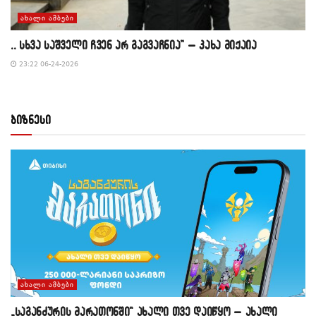
ᲐᲮᲐᲚᲘ ᲐᲛᲑᲔᲑᲘ
,, სხვა საშველი ჩვენ არ გაგვაჩნია” – კახა მიქაია
23:22 06-24-2026
ბიზნესი
ᲐᲮᲐᲚᲘ ᲐᲛᲑᲔᲑᲘ
„საგანძურის მარათონში“ ახალი თვე დაიწყო – ახალი