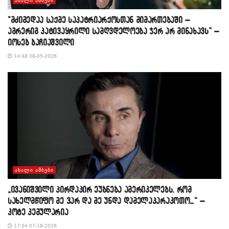
ᲐᲮᲐᲚᲘ ᲐᲛᲑᲔᲑᲘ
“მძიმედაა საქმე საპატრიარქოსთან მიმართებაში –
აგრერიგ პატივაყრილი სამღვდელოება ჯერ არ მინახავს” –
იოსებ ბაჩიაშვილი
14:48 08-05-2026
ᲐᲮᲐᲚᲘ ᲐᲛᲑᲔᲑᲘ
„ივანიშვილი პირდაპირ ეუბნება ამერიკელებს, რომ
სახელმწიფო მე ვარ და მე უნდა დამელაპარაკოთო…“ –
კოტე კემულარია
17:04 07-18-2026