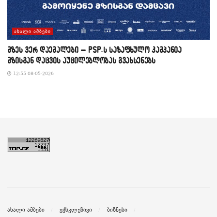
ᲐᲮᲐᲚᲘ ᲐᲛᲑᲔᲑᲘ
მზეს ვერ დაემალები – PSP-ს საზაფხულო კამპანია
მზისგან დაცვის აუცილებლობას გვახსენებს
12:55 08-05-2026
ახალი ამბები
ექსკლუზივი
ბიზნესი