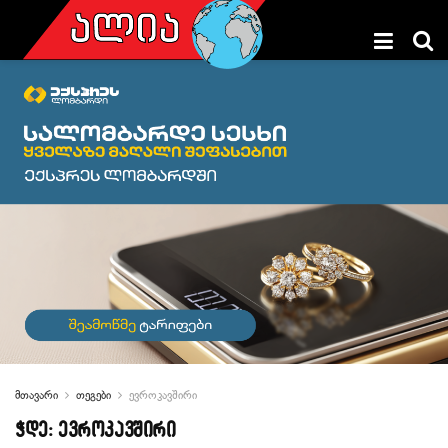
მთავარი
თეგები
ევროკავშირი
ჭდე:
ევროკავშირი