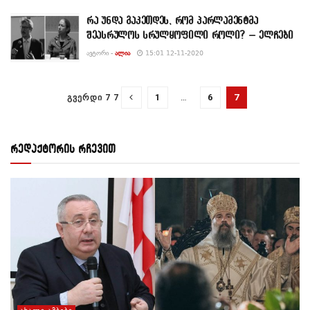
რა უნდა გაკეთდეს, რომ პარლამენტმა
შეასრულოს სრულყოფილი როლი? – ელჩები
ᲐᲕᲢᲝᲠᲘ -
ᲐᲚᲘᲐ
15:01 12-11-2020
1
…
6
7
ᲒᲕᲔᲠᲓᲘ 7 7
რედაქტორის რჩევით