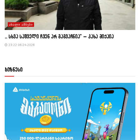
ᲐᲮᲐᲚᲘ ᲐᲛᲑᲔᲑᲘ
,, სხვა საშველი ჩვენ არ გაგვაჩნია” – კახა მიქაია
23:22 06-24-2026
ბიზნესი