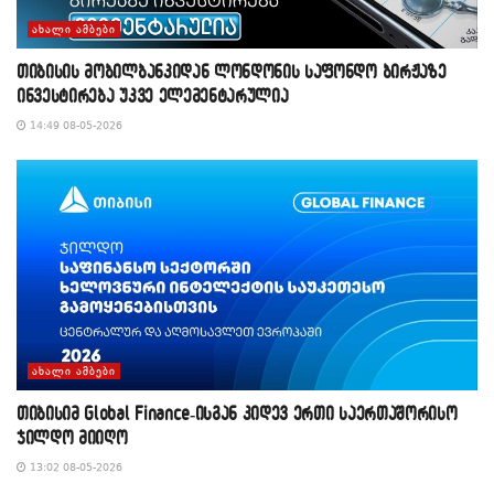
ᲐᲮᲐᲚᲘ ᲐᲛᲑᲔᲑᲘ
თიბისის მობილბანკიდან ლონდონის საფონდო ბირჟაზე
ინვესტირება უკვე ელემენტარულია
14:49 08-05-2026
ᲐᲮᲐᲚᲘ ᲐᲛᲑᲔᲑᲘ
თიბისიმ Global Finance-ისგან კიდევ ერთი საერთაშორისო
ჯილდო მიიღო
13:02 08-05-2026