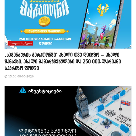
ᲐᲮᲐᲚᲘ ᲐᲛᲑᲔᲑᲘ
„საგანძურის მარათონში“ ახალი თვე დაიწყო – ახალი
შანსები, ახალი გამარჯვებულები და 250 000-ლარიანი
საპრიზო ფონდი
13:05 08-06-2026