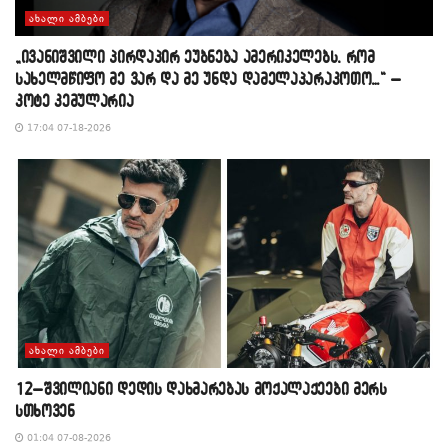
ᲐᲮᲐᲚᲘ ᲐᲛᲑᲔᲑᲘ
„ივანიშვილი პირდაპირ ეუბნება ამერიკელებს, რომ
სახელმწიფო მე ვარ და მე უნდა დამელაპარაკოთო…“ –
კოტე კემულარია
17:04 07-18-2026
ᲐᲮᲐᲚᲘ ᲐᲛᲑᲔᲑᲘ
12–შვილიანი დედის დახმარებას მოქალაქეები მერს
სთხოვენ
01:04 07-08-2026