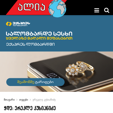
მთავარი
თეგები
ერეკლე კუხიანიძე
ჭდე:
ერეკლე კუხიანიძე