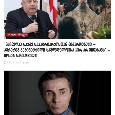
ᲐᲮᲐᲚᲘ ᲐᲛᲑᲔᲑᲘ
“მძიმედაა საქმე საპატრიარქოსთან მიმართებაში –
აგრერიგ პატივაყრილი სამღვდელოება ჯერ არ მინახავს” –
იოსებ ბაჩიაშვილი
14:48 08-05-2026