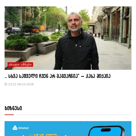
ᲐᲮᲐᲚᲘ ᲐᲛᲑᲔᲑᲘ
,, სხვა საშველი ჩვენ არ გაგვაჩნია” – კახა მიქაია
23:22 06-24-2026
ბიზნესი