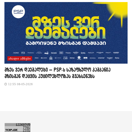
ᲐᲮᲐᲚᲘ ᲐᲛᲑᲔᲑᲘ
მზეს ვერ დაემალები – PSP-ს საზაფხულო კამპანია
მზისგან დაცვის აუცილებლობას გვახსენებს
12:55 08-05-2026