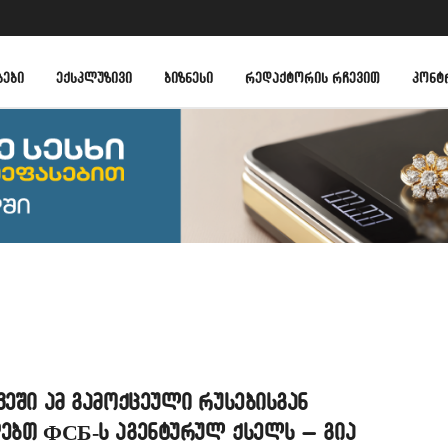
ᲑᲔᲑᲘ
ᲔᲥᲡᲙᲚᲣᲖᲘᲕᲘ
ᲑᲘᲖᲜᲔᲡᲘ
ᲠᲔᲓᲐᲥᲢᲝᲠᲘᲡ ᲠᲩᲔᲕᲘᲗ
ᲙᲝᲜᲢ
ვეში ამ გამოქცეული რუსებისგან
ღებთ ФСБ-ს აგენტურულ ქსელს – გია