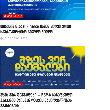
ᲐᲮᲐᲚᲘ ᲐᲛᲑᲔᲑᲘ
თიბისიმ Global Finance-ისგან კიდევ ერთი
საერთაშორისო ჯილდო მიიღო
13:02 08-05-2026
ᲐᲮᲐᲚᲘ ᲐᲛᲑᲔᲑᲘ
მზეს ვერ დაემალები – PSP-ს საზაფხულო
კამპანია მზისგან დაცვის აუცილებლობას
გვახსენებს