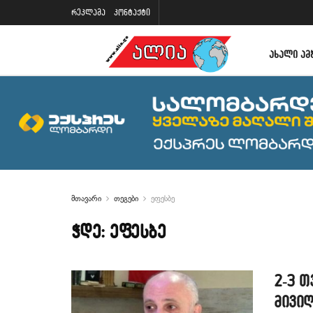
რეკლამა
კონტაქტი
ᲐᲮᲐᲚᲘ ᲐᲛ
მთავარი
თეგები
ეფესბე
ჭდე:
ეფესბე
2-3 თ
მივი