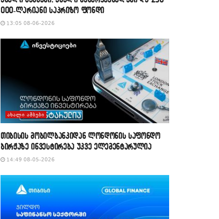
000-ლარიანი საპრიზო ფონდი
13:05 08-06-2026
ᲐᲮᲐᲚᲘ ᲐᲛᲑᲔᲑᲘ
თიბისის მობილბანკიდან ლონდონის საფონდო
ბირჟაზე ინვესტირება უკვე ელემენტარულია
14:49 08-05-2026