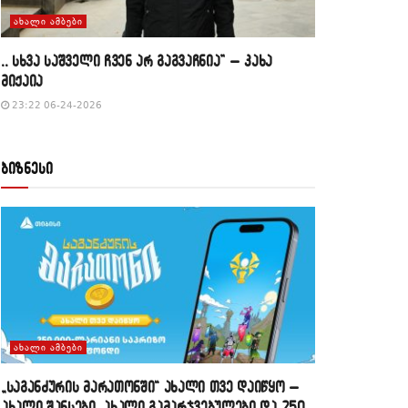
ᲐᲮᲐᲚᲘ ᲐᲛᲑᲔᲑᲘ
,, სხვა საშველი ჩვენ არ გაგვაჩნია” – კახა
მიქაია
23:22 06-24-2026
ბიზნესი
ᲐᲮᲐᲚᲘ ᲐᲛᲑᲔᲑᲘ
„საგანძურის მარათონში“ ახალი თვე დაიწყო –
ახალი შანსები, ახალი გამარჯვებულები და 250