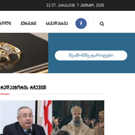
22:37, პარასკევი, 7 აგვისტო, 2026
ᲠᲝᲚᲘ
ᲒᲣᲠᲛᲐᲜᲘ
ᲡᲮᲕᲐᲓᲐᲡᲮᲕᲐ
რედაქტორის რჩევით