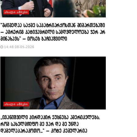
ᲐᲮᲐᲚᲘ ᲐᲛᲑᲔᲑᲘ
“მძიმედაა საქმე საპატრიარქოსთან მიმართებაში
– აგრერიგ პატივაყრილი სამღვდელოება ჯერ არ
მინახავს” – იოსებ ბაჩიაშვილი
14:48 08-05-2026
ᲐᲮᲐᲚᲘ ᲐᲛᲑᲔᲑᲘ
„ივანიშვილი პირდაპირ ეუბნება ამერიკელებს,
რომ სახელმწიფო მე ვარ და მე უნდა
დამელაპარაკოთო…“ – კოტე კემულარია