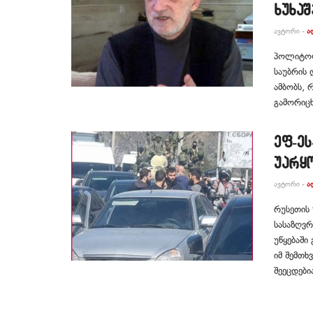
ხუხა
ᲐᲕᲢᲝᲠᲘ -
Ა
პოლიტოლო
საუბრის 
ამბობს, 
გამორიცხ
ეფ-ეს
უარყ
ᲐᲕᲢᲝᲠᲘ -
Ა
რუსეთის 
სასაზღვრ
უწყებაში
იმ შემთხ
შეეცდები