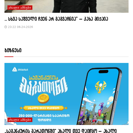
ᲐᲮᲐᲚᲘ ᲐᲛᲑᲔᲑᲘ
,, სხვა საშველი ჩვენ არ გაგვაჩნია” – კახა მიქაია
23:22 06-24-2026
ბიზნესი
ᲐᲮᲐᲚᲘ ᲐᲛᲑᲔᲑᲘ
„საგანძურის მარათონში“ ახალი თვე დაიწყო – ახალი