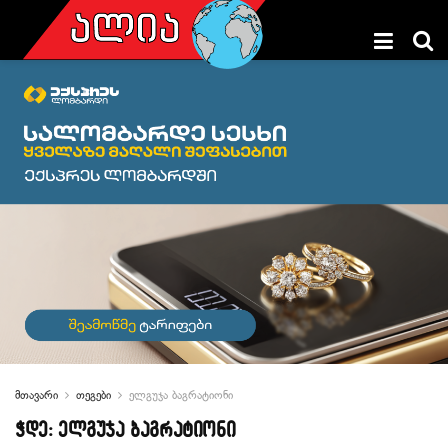
მთავარი
თეგები
ელგუჯა ბაგრატიონი
ჭდე:
ელგუჯა ბაგრატიონი