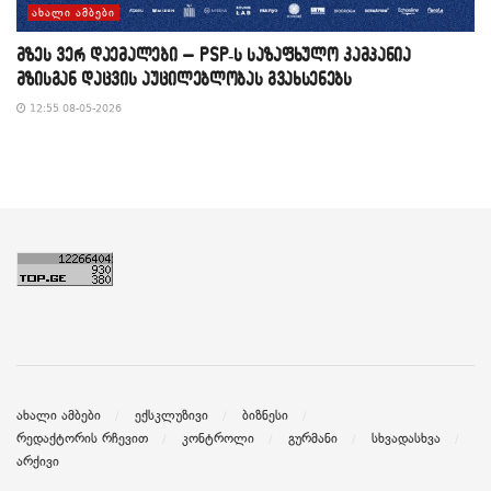
ᲐᲮᲐᲚᲘ ᲐᲛᲑᲔᲑᲘ
მზეს ვერ დაემალები – PSP-ს საზაფხულო კამპანია
მზისგან დაცვის აუცილებლობას გვახსენებს
12:55 08-05-2026
ახალი ამბები
ექსკლუზივი
ბიზნესი
რედაქტორის რჩევით
კონტროლი
გურმანი
სხვადასხვა
არქივი