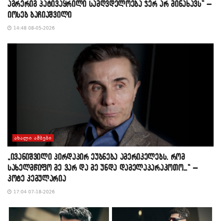
აგრერიგ პატივაყრილი სამღვდელოება ჯერ არ მინახავს” –
იოსებ ბაჩიაშვილი
14:48 08-05-2026
ᲐᲮᲐᲚᲘ ᲐᲛᲑᲔᲑᲘ
„ივანიშვილი პირდაპირ ეუბნება ამერიკელებს, რომ
სახელმწიფო მე ვარ და მე უნდა დამელაპარაკოთო…“ –
კოტე კემულარია
17:04 07-18-2026