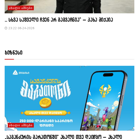
ᲐᲮᲐᲚᲘ ᲐᲛᲑᲔᲑᲘ
,, სხვა საშველი ჩვენ არ გაგვაჩნია” – კახა მიქაია
23:22 06-24-2026
ბიზნესი
ᲐᲮᲐᲚᲘ ᲐᲛᲑᲔᲑᲘ
„საგანძურის მარათონში“ ახალი თვე დაიწყო – ახალი