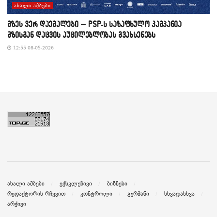
ᲐᲮᲐᲚᲘ ᲐᲛᲑᲔᲑᲘ
მზეს ვერ დაემალები – PSP-ს საზაფხულო კამპანია
მზისგან დაცვის აუცილებლობას გვახსენებს
12:55 08-05-2026
ახალი ამბები
ექსკლუზივი
ბიზნესი
რედაქტორის რჩევით
კონტროლი
გურმანი
სხვადასხვა
არქივი