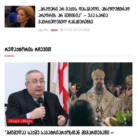
„არაფერი არ მაქვს დასამალი, აბსოლუტურად
არაფრის არ მეშინია“ – ეკა სარია
გავრცელებულ ჩანაწერებზე
ᲐᲕᲢᲝᲠᲘ -
ᲐᲚᲘᲐ
17:21 07-14-2022
რედაქტორის რჩევით
ᲐᲮᲐᲚᲘ ᲐᲛᲑᲔᲑᲘ
“მძიმედაა საქმე საპატრიარქოსთან მიმართებაში –