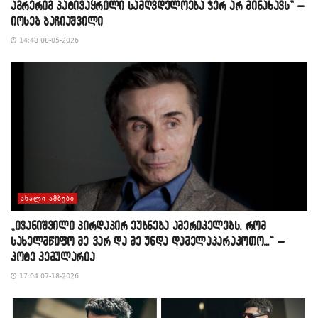
აგრერიგ პატივაყრილი სამღვდელოება ჯერ არ მინახავს” –
იოსებ ბაჩიაშვილი
14:48 08-05-2026
ᲐᲮᲐᲚᲘ ᲐᲛᲑᲔᲑᲘ
„ივანიშვილი პირდაპირ ეუბნება ამერიკელებს, რომ
სახელმწიფო მე ვარ და მე უნდა დამელაპარაკოთო…“ –
კოტე კემულარია
17:04 07-18-2026