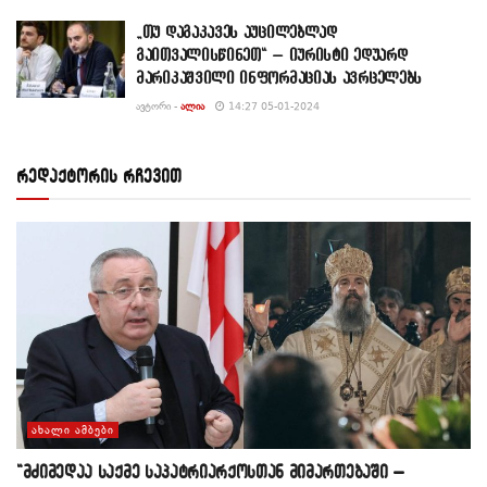
„თუ დაგაკავეს აუცილებლად
გაითვალისწინეთ“ – იურისტი ედუარდ
მარიკაშვილი ინფორმაციას ავრცელებს
ᲐᲕᲢᲝᲠᲘ -
ᲐᲚᲘᲐ
14:27 05-01-2024
რედაქტორის რჩევით
ᲐᲮᲐᲚᲘ ᲐᲛᲑᲔᲑᲘ
“მძიმედაა საქმე საპატრიარქოსთან მიმართებაში –