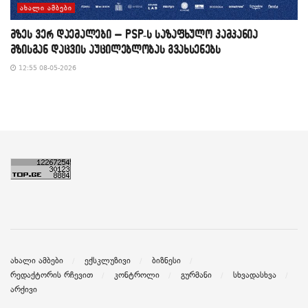
ᲐᲮᲐᲚᲘ ᲐᲛᲑᲔᲑᲘ
მზეს ვერ დაემალები – PSP-ს საზაფხულო კამპანია
მზისგან დაცვის აუცილებლობას გვახსენებს
12:55 08-05-2026
ახალი ამბები
ექსკლუზივი
ბიზნესი
რედაქტორის რჩევით
კონტროლი
გურმანი
სხვადასხვა
არქივი