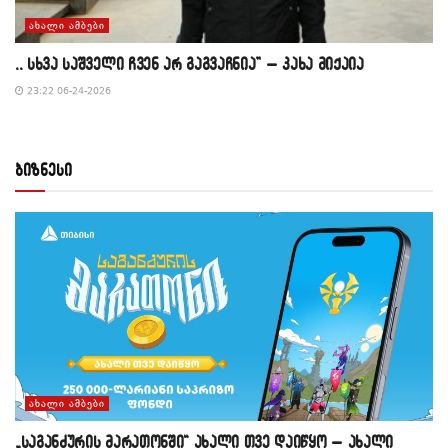
ᲐᲮᲐᲚᲘ ᲐᲛᲑᲔᲑᲘ
,, სხვა საშველი ჩვენ არ გაგვაჩნია” – კახა მიქაია
23:22 06-24-2026
ბიზნესი
ᲐᲮᲐᲚᲘ ᲐᲛᲑᲔᲑᲘ
„საგანძურის მარათონში“ ახალი თვე დაიწყო – ახალი