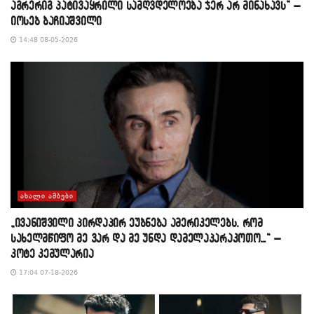
აგრერიგ პატივაყრილი სამღვდელოება ჯერ არ მინახავს” –
იოსებ ბაჩიაშვილი
14:48 08-05-2026
ᲐᲮᲐᲚᲘ ᲐᲛᲑᲔᲑᲘ
„ივანიშვილი პირდაპირ ეუბნება ამერიკელებს, რომ
სახელმწიფო მე ვარ და მე უნდა დამელაპარაკოთო…“ –
კოტე კემულარია
17:04 07-18-2026