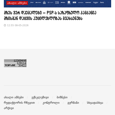
ᲐᲮᲐᲚᲘ ᲐᲛᲑᲔᲑᲘ
მზეს ვერ დაემალები – PSP-ს საზაფხულო კამპანია
მზისგან დაცვის აუცილებლობას გვახსენებს
12:55 08-05-2026
ახალი ამბები
ექსკლუზივი
ბიზნესი
რედაქტორის რჩევით
კონტროლი
გურმანი
სხვადასხვა
არქივი