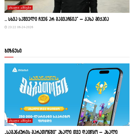
ᲐᲮᲐᲚᲘ ᲐᲛᲑᲔᲑᲘ
,, სხვა საშველი ჩვენ არ გაგვაჩნია” – კახა მიქაია
23:22 06-24-2026
ბიზნესი
ᲐᲮᲐᲚᲘ ᲐᲛᲑᲔᲑᲘ
„საგანძურის მარათონში“ ახალი თვე დაიწყო – ახალი