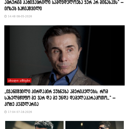
აგრერიგ პატივაყრილი სამღვდელოება ჯერ არ მინახავს” –
იოსებ ბაჩიაშვილი
14:48 08-05-2026
ᲐᲮᲐᲚᲘ ᲐᲛᲑᲔᲑᲘ
„ივანიშვილი პირდაპირ ეუბნება ამერიკელებს, რომ
სახელმწიფო მე ვარ და მე უნდა დამელაპარაკოთო…“ –
კოტე კემულარია
17:04 07-18-2026