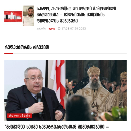
სანდო, უსაფრთხო და დროში გამოცდილი
პროდუქცია – ცელსიუსის ქუთაისის
ფილიალის მენეჯერი
ᲐᲕᲢᲝᲠᲘ -
ᲐᲚᲘᲐ
17:58 07-29-2023
რედაქტორის რჩევით
ᲐᲮᲐᲚᲘ ᲐᲛᲑᲔᲑᲘ
“მძიმედაა საქმე საპატრიარქოსთან მიმართებაში –