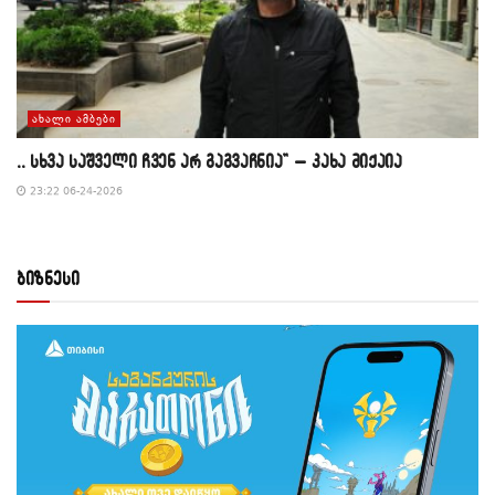
ᲐᲮᲐᲚᲘ ᲐᲛᲑᲔᲑᲘ
,, სხვა საშველი ჩვენ არ გაგვაჩნია” – კახა მიქაია
23:22 06-24-2026
ბიზნესი