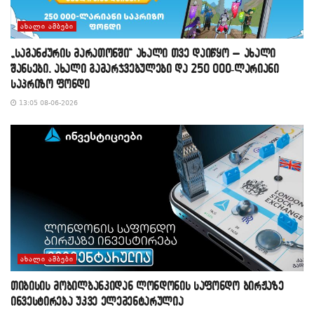
ᲐᲮᲐᲚᲘ ᲐᲛᲑᲔᲑᲘ
„საგანძურის მარათონში“ ახალი თვე დაიწყო – ახალი
შანსები, ახალი გამარჯვებულები და 250 000-ლარიანი
საპრიზო ფონდი
13:05 08-06-2026
ᲐᲮᲐᲚᲘ ᲐᲛᲑᲔᲑᲘ
თიბისის მობილბანკიდან ლონდონის საფონდო ბირჟაზე
ინვესტირება უკვე ელემენტარულია