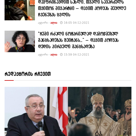
დავფრინავდით სახლი, თვალი სავარძელს
თვითონ მივარტყი – დავით კოდუას მეუღლე
ჩვენებას ცვლის
ᲐᲕᲢᲝᲠᲘ -
ᲐᲚᲘᲐ
16:05 04-12-2021
“ჩემი რძალი ნოტარიულად დამოწმებულ
განცხადებას შეიტანს…” – დავით კოდუას
დედის პირველი განცხადება
ᲐᲕᲢᲝᲠᲘ -
ᲐᲚᲘᲐ
15:59 04-12-2021
რედაქტორის რჩევით