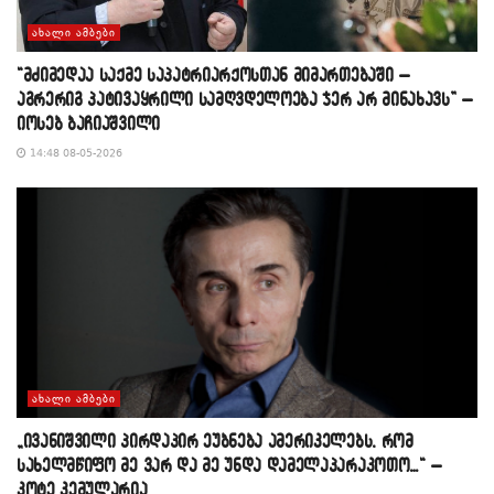
ᲐᲮᲐᲚᲘ ᲐᲛᲑᲔᲑᲘ
“მძიმედაა საქმე საპატრიარქოსთან მიმართებაში –
აგრერიგ პატივაყრილი სამღვდელოება ჯერ არ მინახავს” –
იოსებ ბაჩიაშვილი
14:48 08-05-2026
ᲐᲮᲐᲚᲘ ᲐᲛᲑᲔᲑᲘ
„ივანიშვილი პირდაპირ ეუბნება ამერიკელებს, რომ
სახელმწიფო მე ვარ და მე უნდა დამელაპარაკოთო…“ –
კოტე კემულარია