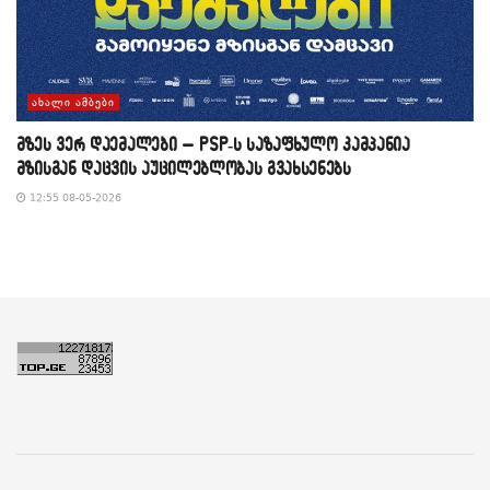
ᲐᲮᲐᲚᲘ ᲐᲛᲑᲔᲑᲘ
მზეს ვერ დაემალები – PSP-ს საზაფხულო კამპანია
მზისგან დაცვის აუცილებლობას გვახსენებს
12:55 08-05-2026