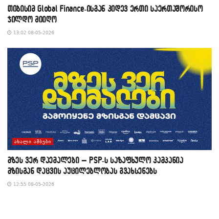
თიბისიმ Global Finance-ისგან კიდევ ერთი საერთაშორისო
ჯილდო მიიღო
13:02 08-05-2026
ᲐᲮᲐᲚᲘ ᲐᲛᲑᲔᲑᲘ
მზეს ვერ დაემალები – PSP-ს საზაფხულო კამპანია
მზისგან დაცვის აუცილებლობას გვახსენებს
12:55 08-05-2026