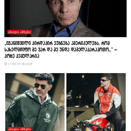
ᲐᲮᲐᲚᲘ ᲐᲛᲑᲔᲑᲘ
„ივანიშვილი პირდაპირ ეუბნება ამერიკელებს, რომ
სახელმწიფო მე ვარ და მე უნდა დამელაპარაკოთო…“ –
კოტე კემულარია
17:04 07-18-2026
ᲐᲮᲐᲚᲘ ᲐᲛᲑᲔᲑᲘ