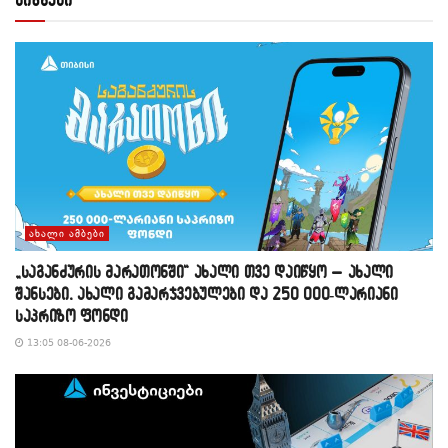
ᲐᲮᲐᲚᲘ ᲐᲛᲑᲔᲑᲘ
„საგანძურის მარათონში“ ახალი თვე დაიწყო – ახალი
შანსები, ახალი გამარჯვებულები და 250 000-ლარიანი
საპრიზო ფონდი
13:05 08-06-2026