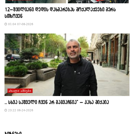
12–შვილიანი დედის დახმარებას მოქალაქეები მერს
სთხოვენ
01:04 07-08-2026
ᲐᲮᲐᲚᲘ ᲐᲛᲑᲔᲑᲘ
,, სხვა საშველი ჩვენ არ გაგვაჩნია” – კახა მიქაია
23:22 06-24-2026
ბიზნესი