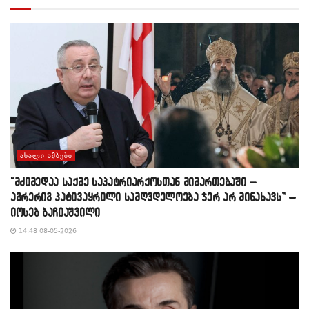
ᲐᲮᲐᲚᲘ ᲐᲛᲑᲔᲑᲘ
“მძიმედაა საქმე საპატრიარქოსთან მიმართებაში –
აგრერიგ პატივაყრილი სამღვდელოება ჯერ არ მინახავს” –
იოსებ ბაჩიაშვილი
14:48 08-05-2026