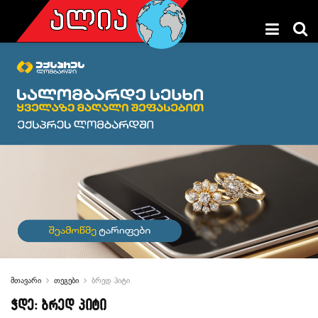
მთავარი
თეგები
ბრედ პიტი
ჭდე:
ბრედ პიტი