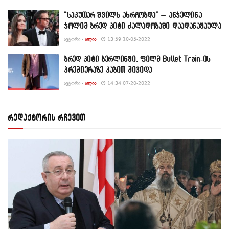
“საკუთარ შვილს ახრჩობდა” – ანჯელინა
ჯოლიმ ბრედ პიტი ძალადობაში დაადანაშაულა
ᲐᲕᲢᲝᲠᲘ -
ᲐᲚᲘᲐ
13:59 10-05-2022
ბრედ პიტი ბერლინში, ფილმ Bullet Train-ის
პრემიერაზე კაბით მივიდა
ᲐᲕᲢᲝᲠᲘ -
ᲐᲚᲘᲐ
14:34 07-20-2022
რედაქტორის რჩევით