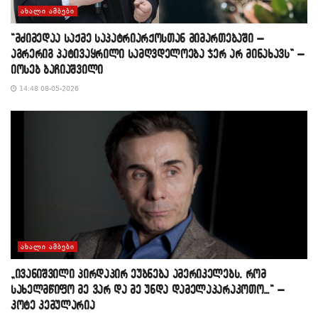
ᲐᲮᲐᲚᲘ ᲐᲛᲑᲔᲑᲘ
“მძიმედაა საქმე საპატრიარქოსთან მიმართებაში –
აგრერიგ პატივაყრილი სამღვდელოება ჯერ არ მინახავს” –
იოსებ ბაჩიაშვილი
14:48 08-05-2026
ᲐᲮᲐᲚᲘ ᲐᲛᲑᲔᲑᲘ
„ივანიშვილი პირდაპირ ეუბნება ამერიკელებს, რომ
სახელმწიფო მე ვარ და მე უნდა დამელაპარაკოთო…“ –
კოტე კემულარია