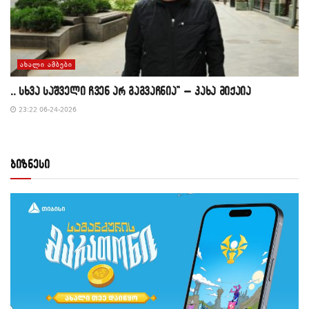
ᲐᲮᲐᲚᲘ ᲐᲛᲑᲔᲑᲘ
,, სხვა საშველი ჩვენ არ გაგვაჩნია” – კახა მიქაია
23:22 06-24-2026
ბიზნესი