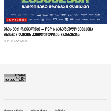
ᲐᲮᲐᲚᲘ ᲐᲛᲑᲔᲑᲘ
მზეს ვერ დაემალები – PSP-ს საზაფხულო კამპანია
მზისგან დაცვის აუცილებლობას გვახსენებს
12:55 08-05-2026
ახალი ამბები
ექსკლუზივი
ბიზნესი