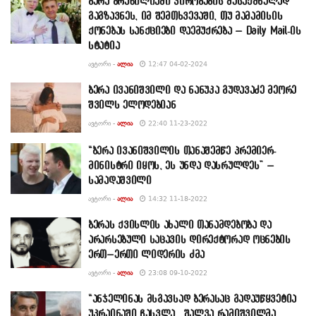
ბერა ბრაზილიაში პირობების შესაქმნელად
გაგზავნეს, იმ შემთხვევაში, თუ მამამისის
ქონებას სანქციები დაემუქრება – Daily Mail-ის
სტატია
ᲐᲕᲢᲝᲠᲘ -
ᲐᲚᲘᲐ
12:47 04-02-2024
ბერა ივანიშვილი და ნანუკა გუდავაძე მეორე
შვილს ელოდებიან
ᲐᲕᲢᲝᲠᲘ -
ᲐᲚᲘᲐ
22:40 11-23-2022
“ბერა ივანიშვილის თანაშემწე პრემიერ-
მინისტრი იყოს, ეს უნდა დასრულდეს” –
სამადაშვილი
ᲐᲕᲢᲝᲠᲘ -
ᲐᲚᲘᲐ
14:32 11-18-2022
ბერას ქვისლის ახალი თანამდებობა და
არარსებული საცავის დირექტორად ოცნების
ერთ–ერთი ლიდერის ძმა
ᲐᲕᲢᲝᲠᲘ -
ᲐᲚᲘᲐ
23:08 09-10-2022
“ანჯელინას მსგავსად ბერასაც გადაუწყვეტია
უკრაინაში ჩასვლა… შალვა რამიშვილმა