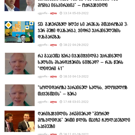
მომცა ინსპირაცია” – ოქრუაშვილი
ᲐᲕᲢᲝᲠᲘ -
ᲐᲚᲘᲐ
13:14 05-03-2022
SD: გაჩერებულ ბლექ სი არენას მთავრობამ 3-
ჯერ მეტი დაახარჯა, ვიდრე უკრაინელების
დახმარებას
ᲐᲕᲢᲝᲠᲘ -
ᲐᲚᲘᲐ
18:22 04-29-2022
რა გააკეთა ბერა ივანიშვილმა უკრაინელი
ხალხის მხარდაჭერის ნიშნად? – რას წერს
“ლიდერი 41”
ᲐᲕᲢᲝᲠᲘ -
ᲐᲚᲘᲐ
18:10 04-13-2022
“სოლიდარობა უკრაინელ ხალხს, ვლოცულობ
თქვენთვის” – ბერა
ᲐᲕᲢᲝᲠᲘ -
ᲐᲚᲘᲐ
17:48 03-01-2022
ღარიბაშვილის პრემიერად “მეორედ
მოსვლიდან” ერთი წლის თავზე ჩაფლავებული
საქმეები
ᲐᲕᲢᲝᲠᲘ -
ᲐᲚᲘᲐ
16:11 02-28-2022