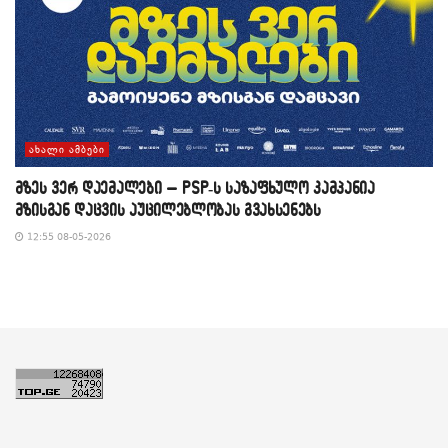
ᲐᲮᲐᲚᲘ ᲐᲛᲑᲔᲑᲘ
მზეს ვერ დაემალები – PSP-ს საზაფხულო კამპანია
მზისგან დაცვის აუცილებლობას გვახსენებს
12:55 08-05-2026