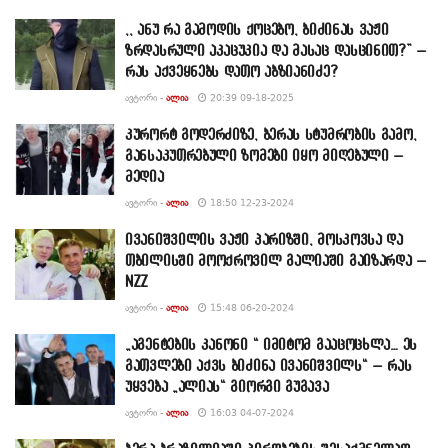
,, ანუ რა გამოდის ქოცებო, ბიძინას ვაჟი
ზრდასრული აკაცუკია და მასაც დასცინით?” –
რას აქვეყნებს დათო აბზიანიძე?
ᲐᲕᲢᲝᲠᲘ -
ᲐᲚᲘᲐ
20:39 09-18-2025
კურორტ გოდერძიზე, ბერას სტუმრობის გამო,
განსაკუთრებული ზომები იყო მიღებული –
მედია
ᲐᲕᲢᲝᲠᲘ -
ᲐᲚᲘᲐ
18:50 12-23-2024
ივანიშვილის ვაჟი პარიზში, მოსკოვსა და
თბილისში მოოქროვილ გალიაში გაიზარდა –
NZZ
ᲐᲕᲢᲝᲠᲘ -
ᲐᲚᲘᲐ
15:48 06-20-2024
„აგენტების კანონი “ იმიტომ გააცოცხლა… ეს
გათვლები აქვს ბიძინა ივანიშვილს“ – რას
უყვება „ალიას“ გიორგი გუგავა
ᲐᲕᲢᲝᲠᲘ -
ᲐᲚᲘᲐ
16:03 04-07-2024