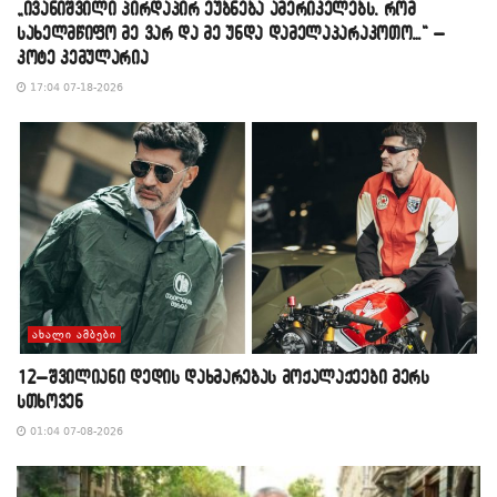
„ივანიშვილი პირდაპირ ეუბნება ამერიკელებს, რომ
სახელმწიფო მე ვარ და მე უნდა დამელაპარაკოთო…“ –
კოტე კემულარია
17:04 07-18-2026
ᲐᲮᲐᲚᲘ ᲐᲛᲑᲔᲑᲘ
12–შვილიანი დედის დახმარებას მოქალაქეები მერს
სთხოვენ
01:04 07-08-2026