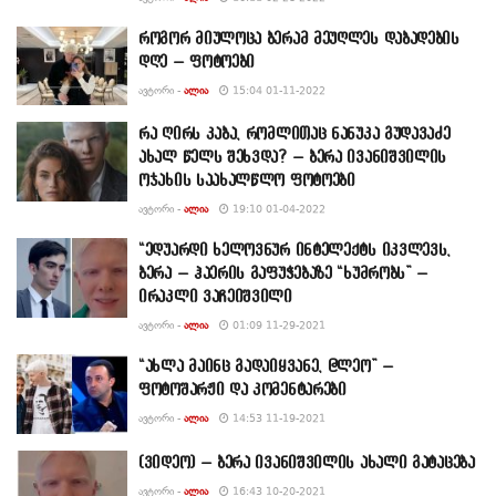
როგორ მიულოცა ბერამ მეუღლეს დაბადების
დღე – ფოტოები
ᲐᲕᲢᲝᲠᲘ -
ᲐᲚᲘᲐ
15:04 01-11-2022
რა ღირს კაბა, რომლითაც ნანუკა გუდავაძე
ახალ წელს შეხვდა? – ბერა ივანიშვილის
ოჯახის საახალწლო ფოტოები
ᲐᲕᲢᲝᲠᲘ -
ᲐᲚᲘᲐ
19:10 01-04-2022
“ედუარდი ხელოვნურ ინტელექტს იკვლევს,
ბერა – ჰაერის გაფუჭებაზე “ხუმრობს” –
ირაკლი ვაჩეიშვილი
ᲐᲕᲢᲝᲠᲘ -
ᲐᲚᲘᲐ
01:09 11-29-2021
“ახლა მაინც გადაიყვანე, @ლეო” –
ფოტოშარჟი და კომენტარები
ᲐᲕᲢᲝᲠᲘ -
ᲐᲚᲘᲐ
14:53 11-19-2021
(ვიდეო) – ბერა ივანიშვილის ახალი გატაცება
ᲐᲕᲢᲝᲠᲘ -
ᲐᲚᲘᲐ
16:43 10-20-2021