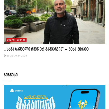
ᲐᲮᲐᲚᲘ ᲐᲛᲑᲔᲑᲘ
,, სხვა საშველი ჩვენ არ გაგვაჩნია” – კახა მიქაია
23:22 06-24-2026
ბიზნესი