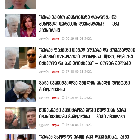
“ბერა მარტო ამაზონიაზე დარდობს თუ
მეზობელ თურქეთს დაეხმარება?” – ეკა
კვესიტაძე
ᲐᲕᲢᲝᲠᲘ -
ᲐᲚᲘᲐ
20:59 08-03-2021
“ბერამ ფაქტები თავად აღიარა და მომავალშიც
მსგავსი დანაშაული დაანონსა, თქვა, რომ ასე
იქცეოდა და ასე მოიქცევა” – ნოდარ მელაძე
ᲐᲕᲢᲝᲠᲘ -
ᲐᲚᲘᲐ
17:18 06-18-2021
ბერა ივანიშვილმა შვილის ახალი ფოტოები
გამოაქვეყნა
ᲐᲕᲢᲝᲠᲘ -
ᲐᲚᲘᲐ
17:26 04-19-2021
წინასწარი პატიმრობა გოგი წულაიას ბერა
ივანიშვილმა გამოუწერა – გიგი უგულავა
ᲐᲕᲢᲝᲠᲘ -
ᲐᲚᲘᲐ
16:06 04-17-2021
“ბერამ მხოლოდ ერთი რამ დაამტკიცა… აქვე