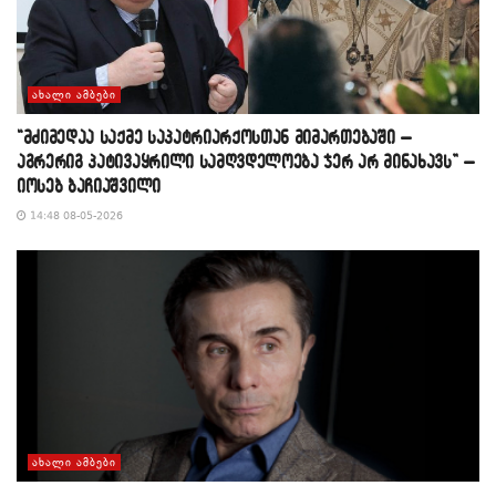
ᲐᲮᲐᲚᲘ ᲐᲛᲑᲔᲑᲘ
“მძიმედაა საქმე საპატრიარქოსთან მიმართებაში –
აგრერიგ პატივაყრილი სამღვდელოება ჯერ არ მინახავს” –
იოსებ ბაჩიაშვილი
14:48 08-05-2026
ᲐᲮᲐᲚᲘ ᲐᲛᲑᲔᲑᲘ