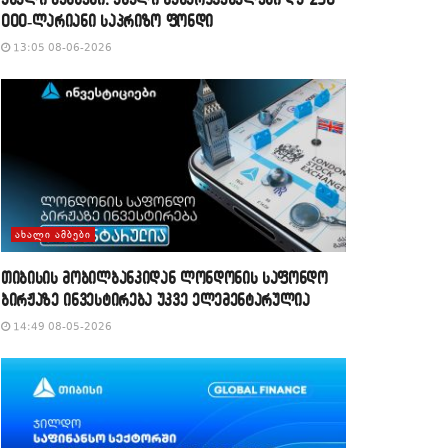
000-ლარიანი საპრიზო ფონდი
13:05 08-06-2026
ᲐᲮᲐᲚᲘ ᲐᲛᲑᲔᲑᲘ
თიბისის მობილბანკიდან ლონდონის საფონდო
ბირჟაზე ინვესტირება უკვე ელემენტარულია
14:49 08-05-2026