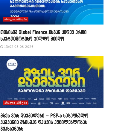
ᲐᲮᲐᲚᲘ ᲐᲛᲑᲔᲑᲘ
თიბისიმ Global Finance-ისგან კიდევ ერთი
საერთაშორისო ჯილდო მიიღო
13:02 08-05-2026
ᲐᲮᲐᲚᲘ ᲐᲛᲑᲔᲑᲘ
მზეს ვერ დაემალები – PSP-ს საზაფხულო
კამპანია მზისგან დაცვის აუცილებლობას
გვახსენებს