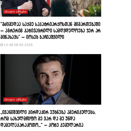
ᲐᲮᲐᲚᲘ ᲐᲛᲑᲔᲑᲘ
“მძიმედაა საქმე საპატრიარქოსთან მიმართებაში
– აგრერიგ პატივაყრილი სამღვდელოება ჯერ არ
მინახავს” – იოსებ ბაჩიაშვილი
14:48 08-05-2026
ᲐᲮᲐᲚᲘ ᲐᲛᲑᲔᲑᲘ
„ივანიშვილი პირდაპირ ეუბნება ამერიკელებს,
რომ სახელმწიფო მე ვარ და მე უნდა
დამელაპარაკოთო…“ – კოტე კემულარია