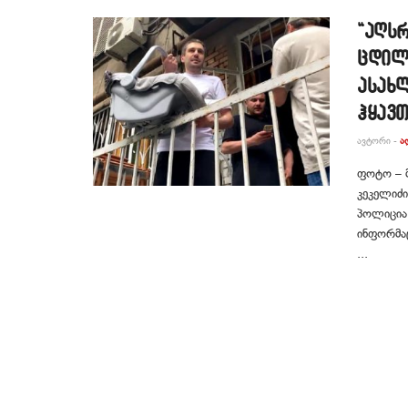
“აღსრ
ცდილ
ასახლ
ჰყავ
ᲐᲕᲢᲝᲠᲘ -
Ა
ფოტო – მ
კეკელიძი
პოლიცია
ინფორმაც
...