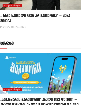
ᲐᲮᲐᲚᲘ ᲐᲛᲑᲔᲑᲘ
,, სხვა საშველი ჩვენ არ გაგვაჩნია” – კახა
მიქაია
23:22 06-24-2026
ბიზნესი
ᲐᲮᲐᲚᲘ ᲐᲛᲑᲔᲑᲘ
„საგანძურის მარათონში“ ახალი თვე დაიწყო –
ახალი შანსები, ახალი გამარჯვებულები და 250