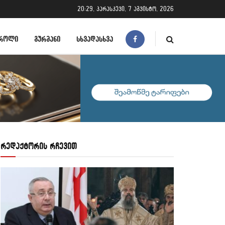
20:29, პარასკევი, 7 აგვისტო, 2026
ᲠᲝᲚᲘ
ᲒᲣᲠᲛᲐᲜᲘ
ᲡᲮᲕᲐᲓᲐᲡᲮᲕᲐ
რედაქტორის რჩევით