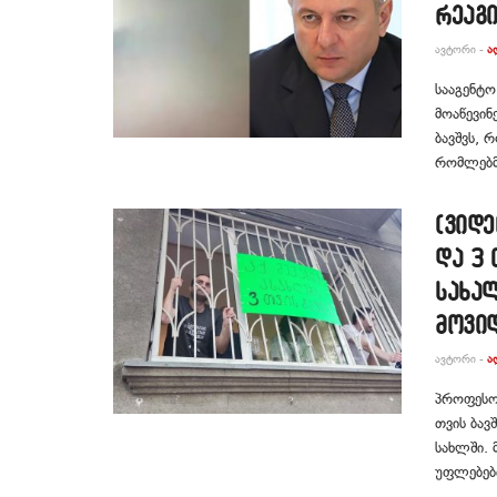
რეაგ
ᲐᲕᲢᲝᲠᲘ -
Ა
სააგენტო
მოაწევინ
ბავშვს, 
რომლებმა
(ვიდე
და 3 
სახა
მოვიდ
ᲐᲕᲢᲝᲠᲘ -
Ა
პროფესო
თვის ბავ
სახლში. 
უფლებები