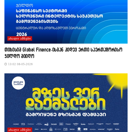
ᲐᲮᲐᲚᲘ ᲐᲛᲑᲔᲑᲘ
თიბისიმ Global Finance-ისგან კიდევ ერთი საერთაშორისო
ჯილდო მიიღო
13:02 08-05-2026
ᲐᲮᲐᲚᲘ ᲐᲛᲑᲔᲑᲘ