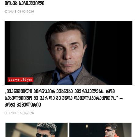
იოსებ ბაჩიაშვილი
14:48 08-05-2026
ᲐᲮᲐᲚᲘ ᲐᲛᲑᲔᲑᲘ
„ივანიშვილი პირდაპირ ეუბნება ამერიკელებს, რომ
სახელმწიფო მე ვარ და მე უნდა დამელაპარაკოთო…“ –
კოტე კემულარია
17:04 07-18-2026