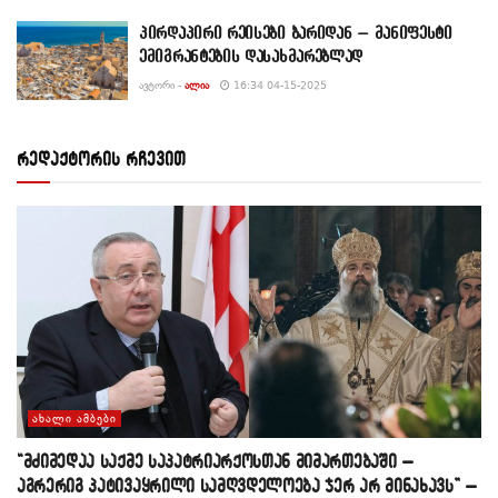
პირდაპირი რეისები ბარიდან – მანიფესტი
ემიგრანტების დასახმარებლად
ᲐᲕᲢᲝᲠᲘ -
ᲐᲚᲘᲐ
16:34 04-15-2025
რედაქტორის რჩევით
ᲐᲮᲐᲚᲘ ᲐᲛᲑᲔᲑᲘ
“მძიმედაა საქმე საპატრიარქოსთან მიმართებაში –
აგრერიგ პატივაყრილი სამღვდელოება ჯერ არ მინახავს” –