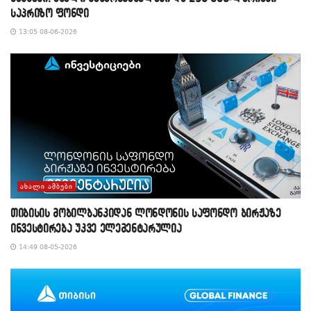
საპრიზო ფონდი
13:05 08-06-2026
ᲐᲮᲐᲚᲘ ᲐᲛᲑᲔᲑᲘ
თიბისის მობილბანკიდან ლონდონის საფონდო ბირჟაზე
ინვესტირება უკვე ელემენტარულია
14:49 08-05-2026