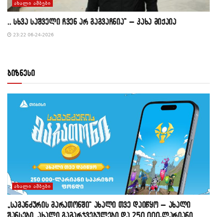
ᲐᲮᲐᲚᲘ ᲐᲛᲑᲔᲑᲘ
,, სხვა საშველი ჩვენ არ გაგვაჩნია” – კახა მიქაია
23:22 06-24-2026
ბიზნესი
ᲐᲮᲐᲚᲘ ᲐᲛᲑᲔᲑᲘ
„საგანძურის მარათონში“ ახალი თვე დაიწყო – ახალი
შანსები, ახალი გამარჯვებულები და 250 000-ლარიანი