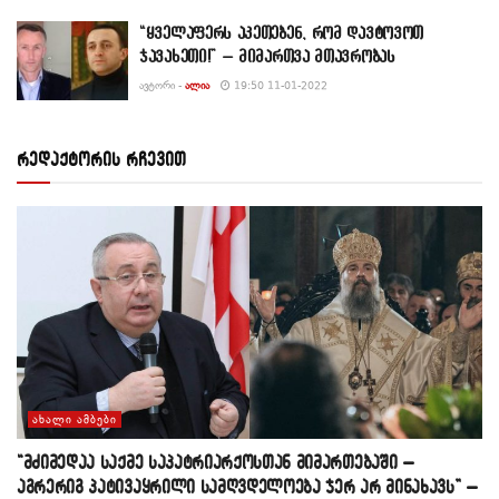
“ყველაფერს აკეთებენ, რომ დავტოვოთ
ჯავახეთი!” – მიმართვა მთავრობას
ᲐᲕᲢᲝᲠᲘ -
ᲐᲚᲘᲐ
19:50 11-01-2022
რედაქტორის რჩევით
ᲐᲮᲐᲚᲘ ᲐᲛᲑᲔᲑᲘ
“მძიმედაა საქმე საპატრიარქოსთან მიმართებაში –
აგრერიგ პატივაყრილი სამღვდელოება ჯერ არ მინახავს” –