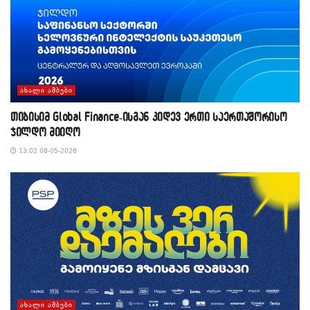
ᲐᲮᲐᲚᲘ ᲐᲛᲑᲔᲑᲘ
თიბისიმ Global Finance-ისგან კიდევ ერთი საერთაშორისო
ჯილდო მიიღო
13:02 08-05-2026
ᲐᲮᲐᲚᲘ ᲐᲛᲑᲔᲑᲘ