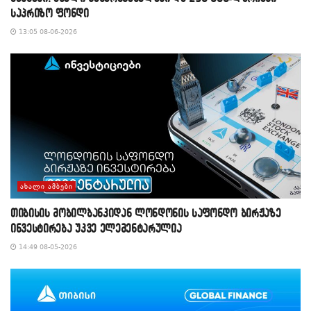
საპრიზო ფონდი
13:05 08-06-2026
ᲐᲮᲐᲚᲘ ᲐᲛᲑᲔᲑᲘ
თიბისის მობილბანკიდან ლონდონის საფონდო ბირჟაზე
ინვესტირება უკვე ელემენტარულია
14:49 08-05-2026