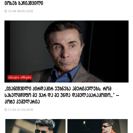
იოსებ ბაჩიაშვილი
14:48 08-05-2026
ᲐᲮᲐᲚᲘ ᲐᲛᲑᲔᲑᲘ
„ივანიშვილი პირდაპირ ეუბნება ამერიკელებს, რომ
სახელმწიფო მე ვარ და მე უნდა დამელაპარაკოთო…“ –
კოტე კემულარია
17:04 07-18-2026