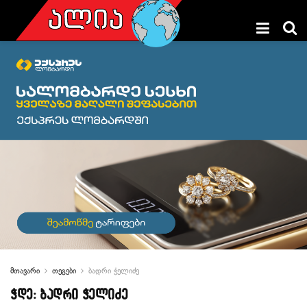
მთავარი
თეგები
ბადრი ჭელიძე
ჭდე:
ბადრი ჭელიძე