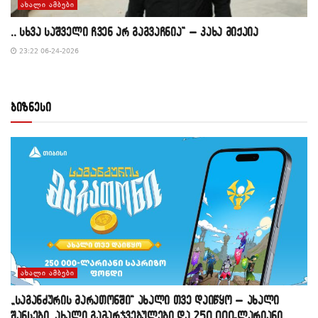
ᲐᲮᲐᲚᲘ ᲐᲛᲑᲔᲑᲘ
,, სხვა საშველი ჩვენ არ გაგვაჩნია” – კახა მიქაია
23:22 06-24-2026
ბიზნესი
ᲐᲮᲐᲚᲘ ᲐᲛᲑᲔᲑᲘ
„საგანძურის მარათონში“ ახალი თვე დაიწყო – ახალი
შანსები, ახალი გამარჯვებულები და 250 000-ლარიანი