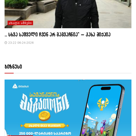
ᲐᲮᲐᲚᲘ ᲐᲛᲑᲔᲑᲘ
,, სხვა საშველი ჩვენ არ გაგვაჩნია” – კახა მიქაია
23:22 06-24-2026
ბიზნესი