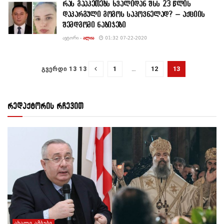
რას გააკეთებს ხვალიდან შსს 23 წლის
დაკარგული გოგოს საპოვნელად? – აქციის
შემდგომი ნაბიჯები
ᲐᲕᲢᲝᲠᲘ -
ᲐᲚᲘᲐ
01:32 07-22-2020
1
…
12
13
ᲒᲕᲔᲠᲓᲘ 13 13
რედაქტორის რჩევით
ᲐᲮᲐᲚᲘ ᲐᲛᲑᲔᲑᲘ