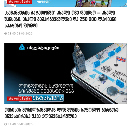
ᲐᲮᲐᲚᲘ ᲐᲛᲑᲔᲑᲘ
„საგანძურის მარათონში“ ახალი თვე დაიწყო – ახალი
შანსები, ახალი გამარჯვებულები და 250 000-ლარიანი
საპრიზო ფონდი
13:05 08-06-2026
ᲐᲮᲐᲚᲘ ᲐᲛᲑᲔᲑᲘ
თიბისის მობილბანკიდან ლონდონის საფონდო ბირჟაზე
ინვესტირება უკვე ელემენტარულია
14:49 08-05-2026