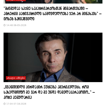
“მძიმედაა საქმე საპატრიარქოსთან მიმართებაში –
აგრერიგ პატივაყრილი სამღვდელოება ჯერ არ მინახავს” –
იოსებ ბაჩიაშვილი
14:48 08-05-2026
ᲐᲮᲐᲚᲘ ᲐᲛᲑᲔᲑᲘ
„ივანიშვილი პირდაპირ ეუბნება ამერიკელებს, რომ
სახელმწიფო მე ვარ და მე უნდა დამელაპარაკოთო…“ –
კოტე კემულარია
17:04 07-18-2026