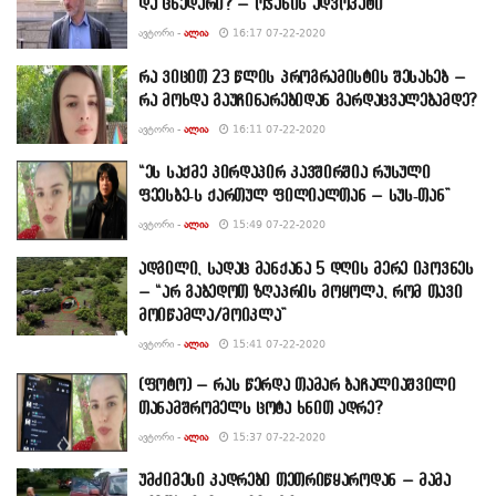
და ცხედარი? – ოჯახის ადვოკატი
ᲐᲕᲢᲝᲠᲘ -
ᲐᲚᲘᲐ
16:17 07-22-2020
რა ვიცით 23 წლის პროგრამისტის შესახებ –
რა მოხდა გაუჩინარებიდან გარდაცვალებამდე?
ᲐᲕᲢᲝᲠᲘ -
ᲐᲚᲘᲐ
16:11 07-22-2020
“ეს საქმე პირდაპირ კავშირშია რუსული
ფეესბე-ს ქართულ ფილიალთან – სუს-თან”
ᲐᲕᲢᲝᲠᲘ -
ᲐᲚᲘᲐ
15:49 07-22-2020
ადგილი, სადაც მანქანა 5 დღის მერე იპოვნეს
– “არ გაბედოთ ზღაპრის მოყოლა, რომ თავი
მოიწამლა/მოიკლა”
ᲐᲕᲢᲝᲠᲘ -
ᲐᲚᲘᲐ
15:41 07-22-2020
(ფოტო) – რას წერდა თამარ ბაჩალიაშვილი
თანამშრომელს ცოტა ხნით ადრე?
ᲐᲕᲢᲝᲠᲘ -
ᲐᲚᲘᲐ
15:37 07-22-2020
უმძიმესი კადრები თეთრიწყაროდან – მამა