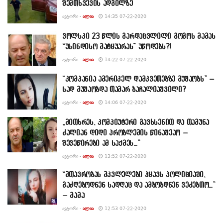
შემთხვევის ადგილზე
ᲐᲕᲢᲝᲠᲘ -
ᲐᲚᲘᲐ
14:35 07-22-2020
ვოლსკი 23 წლის გარდაცვლილი გოგოს მამას
“უსინდისო მატყუარას” უწოდებს?!
ᲐᲕᲢᲝᲠᲘ -
ᲐᲚᲘᲐ
14:22 07-22-2020
“კომპანია ამერიკელ დამკვეთებზე მუშაობს” –
სად მუშაობდა თამარ ბაჩალიაშვილი?
ᲐᲕᲢᲝᲠᲘ -
ᲐᲚᲘᲐ
14:06 07-22-2020
„მითხრეს, კომპიუტერი გავხსენით და თამუნა
ძალიან დიდი პრობლემის წინაშეაო –
შევეწირები ამ საქმეს…”
ᲐᲕᲢᲝᲠᲘ -
ᲐᲚᲘᲐ
13:52 07-22-2020
“მთავრობას მკვლელები ჰყავს პოლიციაში,
გაძღებოდნენ სადღაც და ამბობდნენ ვეძებთო…”
– მამა
ᲐᲕᲢᲝᲠᲘ -
ᲐᲚᲘᲐ
12:53 07-22-2020