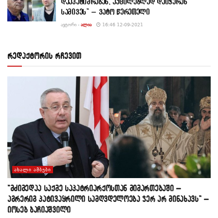
დააპატიმრებენ, აუცილებლად დაიჭერენ
სამივეს” – ვატო წერეთელი
ᲐᲕᲢᲝᲠᲘ -
ᲐᲚᲘᲐ
16:46 12-09-2021
რედაქტორის რჩევით
ᲐᲮᲐᲚᲘ ᲐᲛᲑᲔᲑᲘ
“მძიმედაა საქმე საპატრიარქოსთან მიმართებაში –
აგრერიგ პატივაყრილი სამღვდელოება ჯერ არ მინახავს” –
იოსებ ბაჩიაშვილი