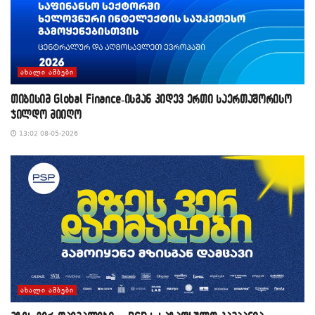
ᲐᲮᲐᲚᲘ ᲐᲛᲑᲔᲑᲘ
თიბისიმ Global Finance-ისგან კიდევ ერთი საერთაშორისო
ჯილდო მიიღო
13:02 08-05-2026
ᲐᲮᲐᲚᲘ ᲐᲛᲑᲔᲑᲘ