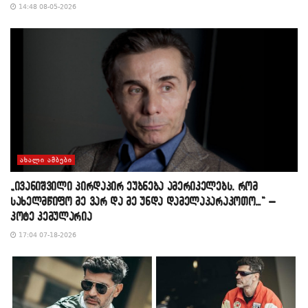
14:48 08-05-2026
ᲐᲮᲐᲚᲘ ᲐᲛᲑᲔᲑᲘ
„ივანიშვილი პირდაპირ ეუბნება ამერიკელებს, რომ
სახელმწიფო მე ვარ და მე უნდა დამელაპარაკოთო…“ –
კოტე კემულარია
17:04 07-18-2026