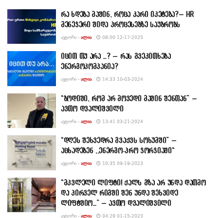
რა ხდება მაშინ, როცა კარი იკეტება?– HR
მენეჯერი შიდა პროცესებზე საუბრობს
ᲐᲕᲢᲝᲠᲘ -
ᲐᲚᲘᲐ
08:00 12-17-2025
იცით თუ არა …? – რას გვეკითხება
ენერგოკომპანია?
ᲐᲕᲢᲝᲠᲘ -
ᲐᲚᲘᲐ
14:33 10-03-2024
“ბოდიში, რომ არ მოვედი მაშინ შენთან” –
ავთო დვალიშვილი
ᲐᲕᲢᲝᲠᲘ -
ᲐᲚᲘᲐ
13:41 03-21-2024
“დღეს შეხვედრა გვაქვს სოხუმში” –
აცხადებენ ,,ენერგო-პრო ჯორჯიაში“
ᲐᲕᲢᲝᲠᲘ -
ᲐᲚᲘᲐ
10:35 09-19-2023
“მკვლელი ლიფტი! ქალს გზა არ უნდა დათმო
და პირველ რიგში შენ უნდა შეხვიდე
ლიფტშიო…” – ავთო დვალიშვილი
ᲐᲕᲢᲝᲠᲘ -
ᲐᲚᲘᲐ
04:29 01-15-2023