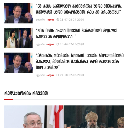
“ამ კაცს სამუდამო პატიმრობა უნდა მიესაჯოს,
ყველაზე ცუდი პირობებით, რაც კი არსებობს!”
ᲐᲕᲢᲝᲠᲘ -
ᲐᲚᲘᲐ
18:47 08-24-2020
“ვინ იცის ახლა თქვენი გაზრდილი მოწაფე
სადაა ან როგორააა…”
ᲐᲕᲢᲝᲠᲘ -
ᲐᲚᲘᲐ
15:44 07-13-2020
“ეტაკნენ, შეაგდეს ბოქსში, აუღეს ბიოლოგიური
მასალა, მედიამაც გაუბაზრა, რომ რაღაც ვერ
იყო კარგად”
ᲐᲕᲢᲝᲠᲘ -
ᲐᲚᲘᲐ
21:18 02-06-2020
რედაქტორის რჩევით