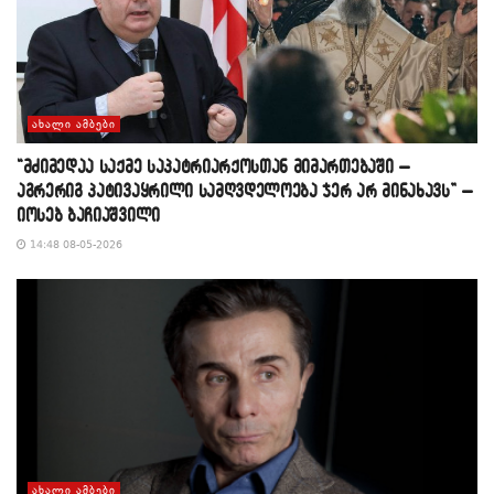
ᲐᲮᲐᲚᲘ ᲐᲛᲑᲔᲑᲘ
“მძიმედაა საქმე საპატრიარქოსთან მიმართებაში –
აგრერიგ პატივაყრილი სამღვდელოება ჯერ არ მინახავს” –
იოსებ ბაჩიაშვილი
14:48 08-05-2026
ᲐᲮᲐᲚᲘ ᲐᲛᲑᲔᲑᲘ