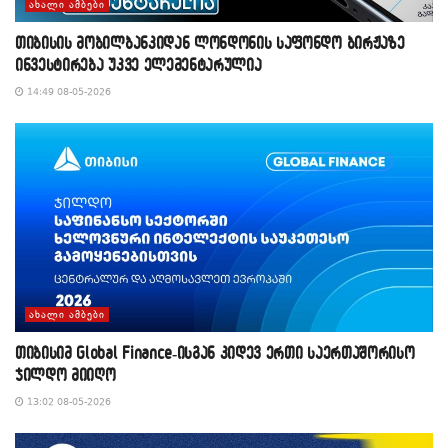
ᲐᲮᲐᲚᲘ ᲐᲛᲑᲔᲑᲘ
თიბისის მობილბანკიდან ლონდონის საფონდო ბირჟაზე
ინვესტირება უკვე ელემენტარულია
14:49 08-05-2026
ᲐᲮᲐᲚᲘ ᲐᲛᲑᲔᲑᲘ
თიბისიმ Global Finance-ისგან კიდევ ერთი საერთაშორისო
ჯილდო მიიღო
13:02 08-05-2026