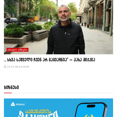
ᲐᲮᲐᲚᲘ ᲐᲛᲑᲔᲑᲘ
,, სხვა საშველი ჩვენ არ გაგვაჩნია” – კახა მიქაია
23:22 06-24-2026
ბიზნესი