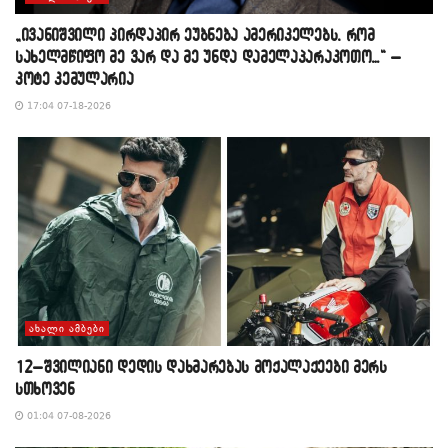
„ივანიშვილი პირდაპირ ეუბნება ამერიკელებს, რომ
სახელმწიფო მე ვარ და მე უნდა დამელაპარაკოთო…“ –
კოტე კემულარია
17:04 07-18-2026
ᲐᲮᲐᲚᲘ ᲐᲛᲑᲔᲑᲘ
12–შვილიანი დედის დახმარებას მოქალაქეები მერს
სთხოვენ
01:04 07-08-2026