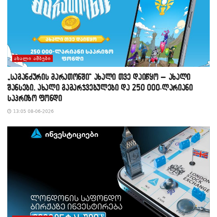
ᲐᲮᲐᲚᲘ ᲐᲛᲑᲔᲑᲘ
„საგანძურის მარათონში“ ახალი თვე დაიწყო – ახალი
შანსები, ახალი გამარჯვებულები და 250 000-ლარიანი
საპრიზო ფონდი
13:05 08-06-2026