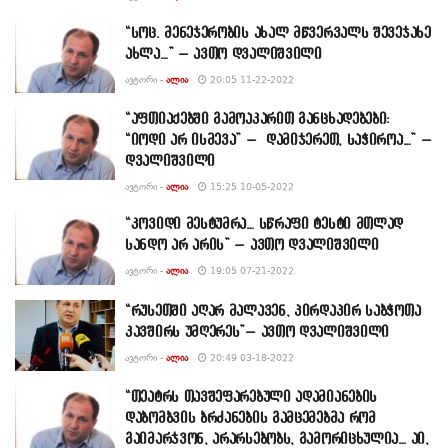
“სოც. მენეჯერობის ახალ მწვერვალს შევეჯახე
ახლა…” – ავთო დვალიშვილი
ᲐᲕᲢᲝᲠᲘ -
ᲐᲚᲘᲐ
20:05 11-22-2022
“აფთიაქებში გამოაკარით განცხადებები:
“იოდი არ ისმევა” – დამიჯერეთ, საჭიროა…” –
დვალიშვილი
ᲐᲕᲢᲝᲠᲘ -
ᲐᲚᲘᲐ
15:25 10-05-2022
“კოვიდი მესტუმრა… სწრაფი ტესტი მთლად
სანდო არ არის” – ავთო დვალიშვილი
ᲐᲕᲢᲝᲠᲘ -
ᲐᲚᲘᲐ
19:05 07-21-2022
“რუსეთში აღარ მალავენ, პირდაპირ საბჭოთა
კავშირს უმღერეს”– ავთო დვალიშვილი
ᲐᲕᲢᲝᲠᲘ -
ᲐᲚᲘᲐ
20:49 03-18-2022
“თეატრს თავშეფარებული ადამიანების
დაბომბვის ბრძანების გამცემებმა რომ
გაიმარჯვონ, არარსებობს, გამორიცხულია… აი,