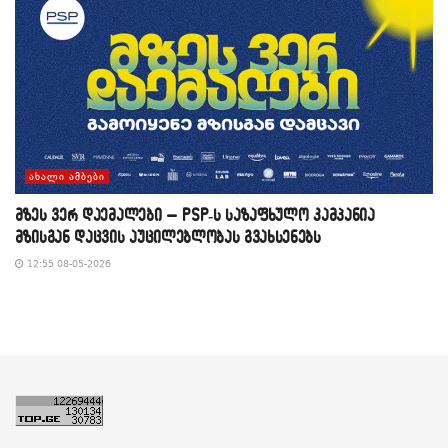
ᲐᲮᲐᲚᲘ ᲐᲛᲑᲔᲑᲘ
მზეს ვერ დაემალები – PSP-ს საზაფხულო კამპანია
მზისგან დაცვის აუცილებლობას გვახსენებს
12:55 08-05-2026