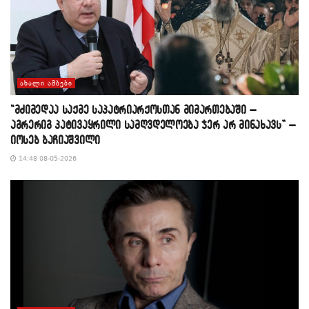
ᲐᲮᲐᲚᲘ ᲐᲛᲑᲔᲑᲘ
“მძიმედაა საქმე საპატრიარქოსთან მიმართებაში –
აგრერიგ პატივაყრილი სამღვდელოება ჯერ არ მინახავს” –
იოსებ ბაჩიაშვილი
14:48 08-05-2026