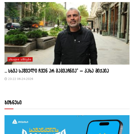
ᲐᲮᲐᲚᲘ ᲐᲛᲑᲔᲑᲘ
,, სხვა საშველი ჩვენ არ გაგვაჩნია” – კახა მიქაია
23:22 06-24-2026
ბიზნესი