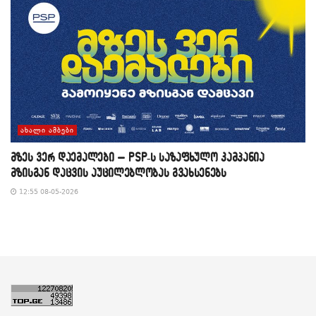
ᲐᲮᲐᲚᲘ ᲐᲛᲑᲔᲑᲘ
მზეს ვერ დაემალები – PSP-ს საზაფხულო კამპანია
მზისგან დაცვის აუცილებლობას გვახსენებს
12:55 08-05-2026