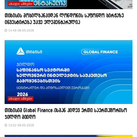
ᲐᲮᲐᲚᲘ ᲐᲛᲑᲔᲑᲘ
თიბისის მობილბანკიდან ლონდონის საფონდო ბირჟაზე
ინვესტირება უკვე ელემენტარულია
14:49 08-05-2026
ᲐᲮᲐᲚᲘ ᲐᲛᲑᲔᲑᲘ
თიბისიმ Global Finance-ისგან კიდევ ერთი საერთაშორისო
ჯილდო მიიღო
13:02 08-05-2026