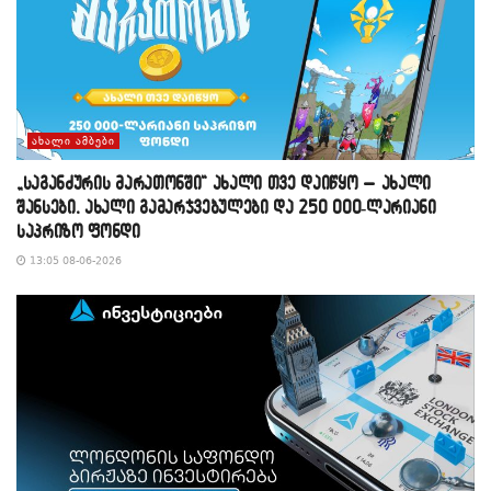
ᲐᲮᲐᲚᲘ ᲐᲛᲑᲔᲑᲘ
„საგანძურის მარათონში“ ახალი თვე დაიწყო – ახალი
შანსები, ახალი გამარჯვებულები და 250 000-ლარიანი
საპრიზო ფონდი
13:05 08-06-2026