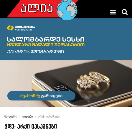
მთავარი
თეგები
არქი იასამნები
ჭდე:
არქი იასამნები