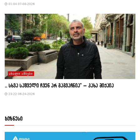
01:04 07-08-2026
ᲐᲮᲐᲚᲘ ᲐᲛᲑᲔᲑᲘ
,, სხვა საშველი ჩვენ არ გაგვაჩნია” – კახა მიქაია
23:22 06-24-2026
ბიზნესი