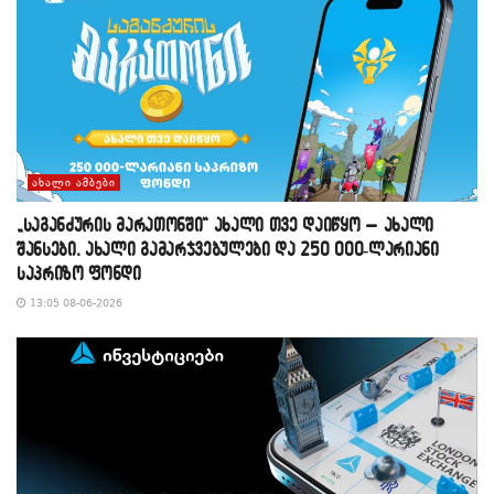
ᲐᲮᲐᲚᲘ ᲐᲛᲑᲔᲑᲘ
„საგანძურის მარათონში“ ახალი თვე დაიწყო – ახალი
შანსები, ახალი გამარჯვებულები და 250 000-ლარიანი
საპრიზო ფონდი
13:05 08-06-2026