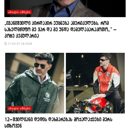
ᲐᲮᲐᲚᲘ ᲐᲛᲑᲔᲑᲘ
„ივანიშვილი პირდაპირ ეუბნება ამერიკელებს, რომ
სახელმწიფო მე ვარ და მე უნდა დამელაპარაკოთო…“ –
კოტე კემულარია
17:04 07-18-2026
ᲐᲮᲐᲚᲘ ᲐᲛᲑᲔᲑᲘ
12–შვილიანი დედის დახმარებას მოქალაქეები მერს
სთხოვენ