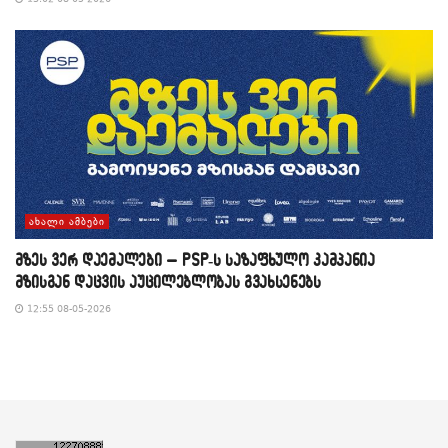
ᲐᲮᲐᲚᲘ ᲐᲛᲑᲔᲑᲘ
მზეს ვერ დაემალები – PSP-ს საზაფხულო კამპანია
მზისგან დაცვის აუცილებლობას გვახსენებს
12:55 08-05-2026