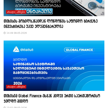
ᲐᲮᲐᲚᲘ ᲐᲛᲑᲔᲑᲘ
თიბისის მობილბანკიდან ლონდონის საფონდო ბირჟაზე
ინვესტირება უკვე ელემენტარულია
14:49 08-05-2026
ᲐᲮᲐᲚᲘ ᲐᲛᲑᲔᲑᲘ
თიბისიმ Global Finance-ისგან კიდევ ერთი საერთაშორისო
ჯილდო მიიღო
13:02 08-05-2026