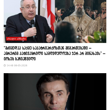
ᲐᲮᲐᲚᲘ ᲐᲛᲑᲔᲑᲘ
“მძიმედაა საქმე საპატრიარქოსთან მიმართებაში –
აგრერიგ პატივაყრილი სამღვდელოება ჯერ არ მინახავს” –
იოსებ ბაჩიაშვილი
14:48 08-05-2026