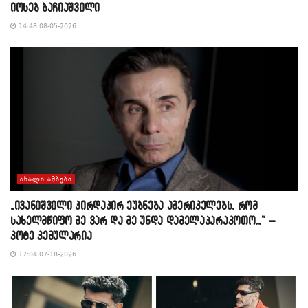
იოსებ ბაჩიაშვილი
14:48 08-05-2026
ᲐᲮᲐᲚᲘ ᲐᲛᲑᲔᲑᲘ
„ივანიშვილი პირდაპირ ეუბნება ამერიკელებს, რომ
სახელმწიფო მე ვარ და მე უნდა დამელაპარაკოთო…“ –
კოტე კემულარია
17:04 07-18-2026