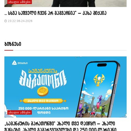
ᲐᲮᲐᲚᲘ ᲐᲛᲑᲔᲑᲘ
,, სხვა საშველი ჩვენ არ გაგვაჩნია” – კახა მიქაია
23:22 06-24-2026
ბიზნესი
ᲐᲮᲐᲚᲘ ᲐᲛᲑᲔᲑᲘ
„საგანძურის მარათონში“ ახალი თვე დაიწყო – ახალი
შანსები, ახალი გამარჯვებულები და 250 000-ლარიანი