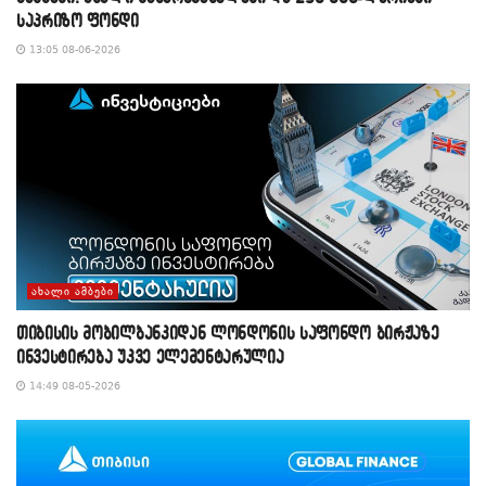
საპრიზო ფონდი
13:05 08-06-2026
ᲐᲮᲐᲚᲘ ᲐᲛᲑᲔᲑᲘ
თიბისის მობილბანკიდან ლონდონის საფონდო ბირჟაზე
ინვესტირება უკვე ელემენტარულია
14:49 08-05-2026