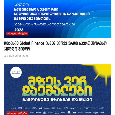
ᲐᲮᲐᲚᲘ ᲐᲛᲑᲔᲑᲘ
თიბისიმ Global Finance-ისგან კიდევ ერთი საერთაშორისო
ჯილდო მიიღო
13:02 08-05-2026
ᲐᲮᲐᲚᲘ ᲐᲛᲑᲔᲑᲘ