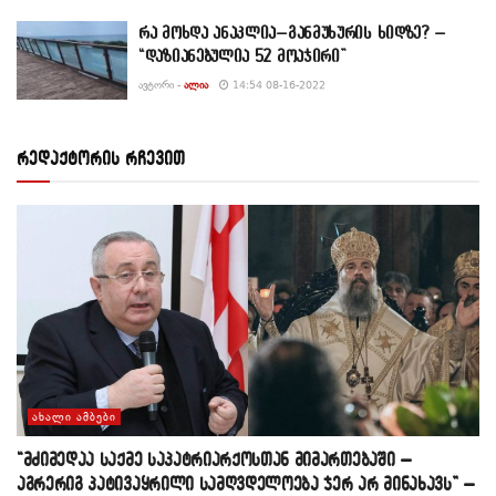
რა მოხდა ანაკლია–განმუხურის ხიდზე? –
“დაზიანებულია 52 მოაჯირი”
ᲐᲕᲢᲝᲠᲘ -
ᲐᲚᲘᲐ
14:54 08-16-2022
რედაქტორის რჩევით
ᲐᲮᲐᲚᲘ ᲐᲛᲑᲔᲑᲘ
“მძიმედაა საქმე საპატრიარქოსთან მიმართებაში –
აგრერიგ პატივაყრილი სამღვდელოება ჯერ არ მინახავს” –