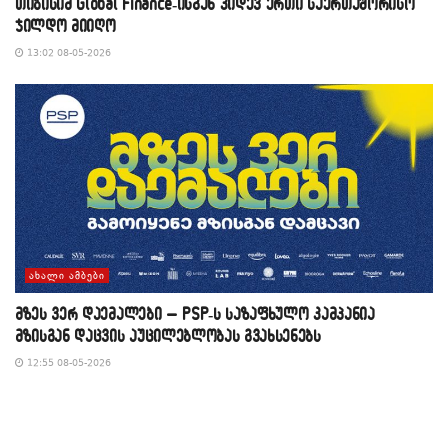
თიბისიმ Global Finance-ისგან კიდევ ერთი საერთაშორისო
ჯილდო მიიღო
13:02 08-05-2026
ᲐᲮᲐᲚᲘ ᲐᲛᲑᲔᲑᲘ
მზეს ვერ დაემალები – PSP-ს საზაფხულო კამპანია
მზისგან დაცვის აუცილებლობას გვახსენებს
12:55 08-05-2026