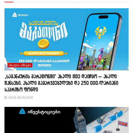
ᲐᲮᲐᲚᲘ ᲐᲛᲑᲔᲑᲘ
„საგანძურის მარათონში“ ახალი თვე დაიწყო – ახალი
შანსები, ახალი გამარჯვებულები და 250 000-ლარიანი
საპრიზო ფონდი
13:05 08-06-2026