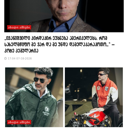
ᲐᲮᲐᲚᲘ ᲐᲛᲑᲔᲑᲘ
„ივანიშვილი პირდაპირ ეუბნება ამერიკელებს, რომ
სახელმწიფო მე ვარ და მე უნდა დამელაპარაკოთო…“ –
კოტე კემულარია
17:04 07-18-2026
ᲐᲮᲐᲚᲘ ᲐᲛᲑᲔᲑᲘ