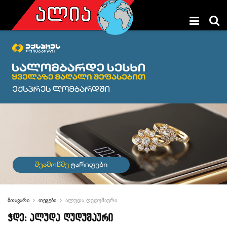
მთავარი
თეგები
ალუდა ღუდუშაური
ჭდე:
ალუდა ღუდუშაური