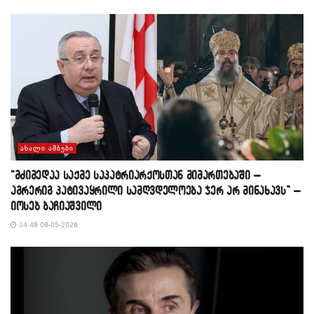
ᲐᲮᲐᲚᲘ ᲐᲛᲑᲔᲑᲘ
“მძიმედაა საქმე საპატრიარქოსთან მიმართებაში –
აგრერიგ პატივაყრილი სამღვდელოება ჯერ არ მინახავს” –
იოსებ ბაჩიაშვილი
14:48 08-05-2026