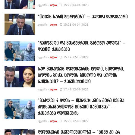
ᲐᲕᲢᲝᲠᲘ -
ᲐᲚᲘᲐ
15:29 04-04-2023
“თქვენ ხართ ბოროტები” – ალუდა ღუდუშაური
ᲐᲕᲢᲝᲠᲘ -
ᲐᲚᲘᲐ
15:23 04-04-2023
“ჩამოვედი და გესტუმრეთ, ბატონო ალუდა” –
დავით ქაცარავა
ᲐᲕᲢᲝᲠᲘ -
ᲐᲚᲘᲐ
15:19 12-13-2022
სად მუშაობენ ღუდუშაურის ცოლი, სიდედრი,
ცოლის ბიძა, ცოლის ბიცოლა და ცოლის
ნათესავი? – ჯანეზაშვილი
ᲐᲕᲢᲝᲠᲘ -
ᲐᲚᲘᲐ
17:49 12-09-2022
“გაძლევ 4 დღეს – თუნდაც ამის მერე შენმა
ქოცსასამართლომ ციხეში გამიშვას” –
ქაცარავა ღუდუშაურს
ᲐᲕᲢᲝᲠᲘ -
ᲐᲚᲘᲐ
15:20 12-08-2022
ღუდუშაური მამულაშვილზე – “კიკუ კი არ