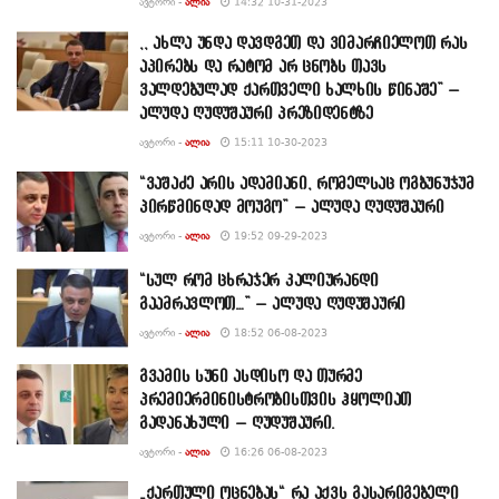
ᲐᲕᲢᲝᲠᲘ -
ᲐᲚᲘᲐ
14:32 10-31-2023
,, ახლა უნდა დავდგეთ და ვიმარჩიელოთ რას
აპირებს და რატომ არ ცნობს თავს
ვალდებულად ქართველი ხალხის წინაშე” –
ალუდა ღუდუშაური პრეზიდენტზე
ᲐᲕᲢᲝᲠᲘ -
ᲐᲚᲘᲐ
15:11 10-30-2023
“ვაშაძე არის ადამიანი, რომელსაც ოგბუნუჯუმ
პირწმინდად მოუგო” – ალუდა ღუდუშაური
ᲐᲕᲢᲝᲠᲘ -
ᲐᲚᲘᲐ
19:52 09-29-2023
“სულ რომ ცხრაჯერ კალიურანდი
გაამრავლოთ…” – ალუდა ღუდუშაური
ᲐᲕᲢᲝᲠᲘ -
ᲐᲚᲘᲐ
18:52 06-08-2023
გვამის სუნი ასდისო და თურმე
პრემიერმინისტრობისთვის ჰყოლიათ
გადანახული – ღუდუშაური.
ᲐᲕᲢᲝᲠᲘ -
ᲐᲚᲘᲐ
16:26 06-08-2023
„ქართული ოცნებას“ რა აქვს გასარიგებელი