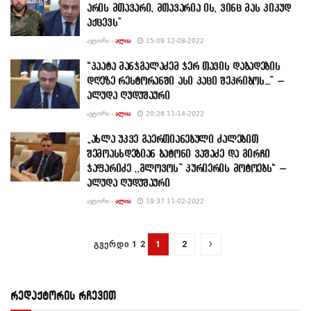
არის მთავარი, მთავარია ის, ვინც მას კიკუდ
აქცევს”
ᲐᲕᲢᲝᲠᲘ -
ᲐᲚᲘᲐ
15:09 12-08-2022
“პაატა მანჯგალაძემ ჯერ თავის დაბადების
დღეზე რესტორანში ასი კაცი შეკრიბოს…” –
ალუდა ღუდუშაური
ᲐᲕᲢᲝᲠᲘ -
ᲐᲚᲘᲐ
20:26 11-14-2022
„ახლა უკვე გაერთიანებული ძალებით
შემოასხდებიან ბატონი ვაშაძე და გირჩი
ჯაფარიძე ,,გლოვოს” კურიერის მოტოებს“ –
ალუდა ღუდუშაური
ᲐᲕᲢᲝᲠᲘ -
ᲐᲚᲘᲐ
19:37 11-02-2022
1
2
ᲒᲕᲔᲠᲓᲘ 1 2
რედაქტორის რჩევით