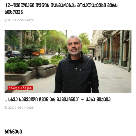
12–შვილიანი დედის დახმარებას მოქალაქეები მერს
სთხოვენ
01:04 07-08-2026
ᲐᲮᲐᲚᲘ ᲐᲛᲑᲔᲑᲘ
,, სხვა საშველი ჩვენ არ გაგვაჩნია” – კახა მიქაია
23:22 06-24-2026
ბიზნესი