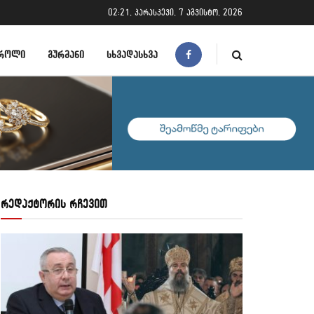
02:21, პარასკევი, 7 აგვისტო, 2026
ᲠᲝᲚᲘ
ᲒᲣᲠᲛᲐᲜᲘ
ᲡᲮᲕᲐᲓᲐᲡᲮᲕᲐ
რედაქტორის რჩევით