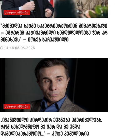
ᲐᲮᲐᲚᲘ ᲐᲛᲑᲔᲑᲘ
“მძიმედაა საქმე საპატრიარქოსთან მიმართებაში
– აგრერიგ პატივაყრილი სამღვდელოება ჯერ არ
მინახავს” – იოსებ ბაჩიაშვილი
14:48 08-05-2026
ᲐᲮᲐᲚᲘ ᲐᲛᲑᲔᲑᲘ
„ივანიშვილი პირდაპირ ეუბნება ამერიკელებს,
რომ სახელმწიფო მე ვარ და მე უნდა
დამელაპარაკოთო…“ – კოტე კემულარია