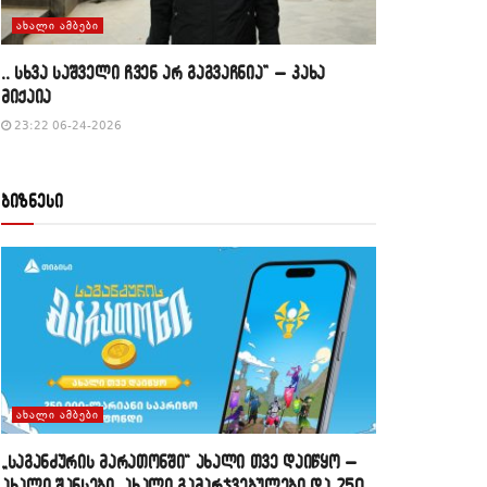
ᲐᲮᲐᲚᲘ ᲐᲛᲑᲔᲑᲘ
,, სხვა საშველი ჩვენ არ გაგვაჩნია” – კახა
მიქაია
23:22 06-24-2026
ბიზნესი
ᲐᲮᲐᲚᲘ ᲐᲛᲑᲔᲑᲘ
„საგანძურის მარათონში“ ახალი თვე დაიწყო –
ახალი შანსები, ახალი გამარჯვებულები და 250