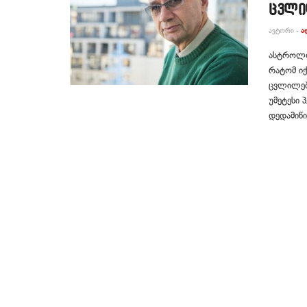
ცვლი
ᲐᲕᲢᲝᲠᲘ -
Ა
ასტროლო
რატომ იქ
ცვლილებ
უმეტესი 
დედამიწი