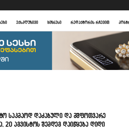
ᲑᲔᲑᲘ
ᲔᲥᲡᲙᲚᲣᲖᲘᲕᲘ
ᲑᲘᲖᲜᲔᲡᲘ
ᲠᲔᲓᲐᲥᲢᲝᲠᲘᲡ ᲠᲩᲔᲕᲘᲗ
ᲙᲝᲜᲢ
სტო საკმაოდ დაძაბული და მშფოთვარე
ა, 20 აგვისტოს შემდეგ დაიწყება დიდი