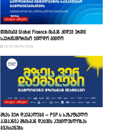
ᲐᲮᲐᲚᲘ ᲐᲛᲑᲔᲑᲘ
თიბისიმ Global Finance-ისგან კიდევ ერთი
საერთაშორისო ჯილდო მიიღო
13:02 08-05-2026
ᲐᲮᲐᲚᲘ ᲐᲛᲑᲔᲑᲘ
მზეს ვერ დაემალები – PSP-ს საზაფხულო
კამპანია მზისგან დაცვის აუცილებლობას
გვახსენებს