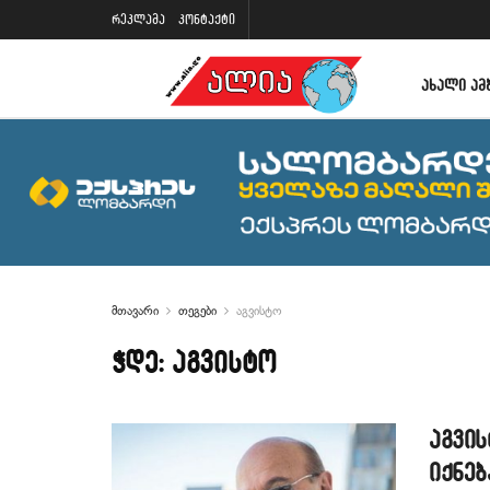
რეკლამა
კონტაქტი
ᲐᲮᲐᲚᲘ ᲐᲛ
მთავარი
თეგები
აგვისტო
ჭდე:
აგვისტო
აგვი
იქნებ