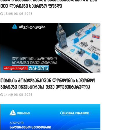
000-ლარიანი საპრიზო ფონდი
13:05 08-06-2026
ᲐᲮᲐᲚᲘ ᲐᲛᲑᲔᲑᲘ
თიბისის მობილბანკიდან ლონდონის საფონდო
ბირჟაზე ინვესტირება უკვე ელემენტარულია
14:49 08-05-2026