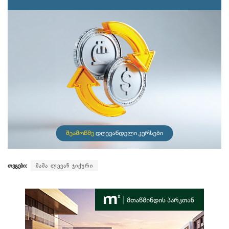
თეგები:
მამა ლევან ჯიქური