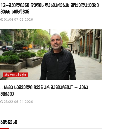
12–შვილიანი დედის დახმარებას მოქალაქეები
მერს სთხოვენ
01:04 07-08-2026
ᲐᲮᲐᲚᲘ ᲐᲛᲑᲔᲑᲘ
,, სხვა საშველი ჩვენ არ გაგვაჩნია” – კახა
მიქაია
23:22 06-24-2026
ბიზნესი