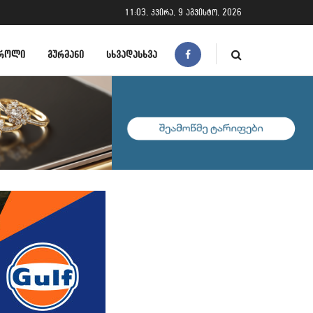
11:03, კვირა, 9 აგვისტო, 2026
ᲠᲝᲚᲘ
ᲒᲣᲠᲛᲐᲜᲘ
ᲡᲮᲕᲐᲓᲐᲡᲮᲕᲐ