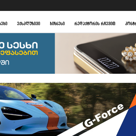
ᲑᲔᲑᲘ
ᲔᲥᲡᲙᲚᲣᲖᲘᲕᲘ
ᲑᲘᲖᲜᲔᲡᲘ
ᲠᲔᲓᲐᲥᲢᲝᲠᲘᲡ ᲠᲩᲔᲕᲘᲗ
ᲙᲝᲜᲢ