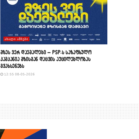
ᲐᲮᲐᲚᲘ ᲐᲛᲑᲔᲑᲘ
მზეს ვერ დაემალები – PSP-ს საზაფხულო
კამპანია მზისგან დაცვის აუცილებლობას
გვახსენებს
12:55 08-05-2026