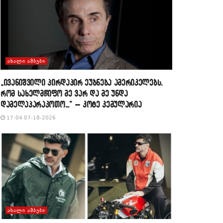
ᲐᲮᲐᲚᲘ ᲐᲛᲑᲔᲑᲘ
„ივანიშვილი პირდაპირ ეუბნება ამერიკელებს,
რომ სახელმწიფო მე ვარ და მე უნდა
დამელაპარაკოთო…“ – კოტე კემულარია
17:04 07-18-2026
ᲐᲮᲐᲚᲘ ᲐᲛᲑᲔᲑᲘ