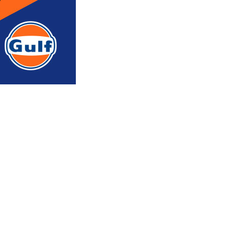
რედაქტორის რჩევით
ᲐᲮᲐᲚᲘ ᲐᲛᲑᲔᲑᲘ