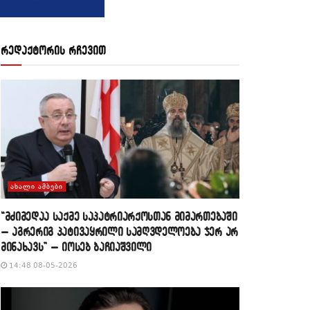
რედაქტორის რჩევით
ᲐᲮᲐᲚᲘ ᲐᲛᲑᲔᲑᲘ
“მძიმედაა საქმე საპატრიარქოსთან მიმართებაში
– აგრერიგ პატივაყრილი სამღვდელოება ჯერ არ
მინახავს” – იოსებ ბაჩიაშვილი
14:48 08-05-2026