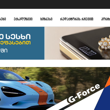
ᲑᲔᲑᲘ
ᲔᲥᲡᲙᲚᲣᲖᲘᲕᲘ
ᲑᲘᲖᲜᲔᲡᲘ
ᲠᲔᲓᲐᲥᲢᲝᲠᲘᲡ ᲠᲩᲔᲕᲘᲗ
ᲙᲝᲜᲢ