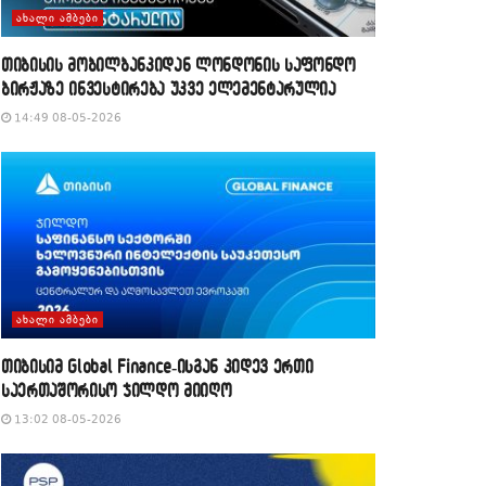
ᲐᲮᲐᲚᲘ ᲐᲛᲑᲔᲑᲘ
თიბისის მობილბანკიდან ლონდონის საფონდო
ბირჟაზე ინვესტირება უკვე ელემენტარულია
14:49 08-05-2026
ᲐᲮᲐᲚᲘ ᲐᲛᲑᲔᲑᲘ
თიბისიმ Global Finance-ისგან კიდევ ერთი
საერთაშორისო ჯილდო მიიღო
13:02 08-05-2026