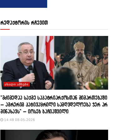
რედაქტორის რჩევით
ᲐᲮᲐᲚᲘ ᲐᲛᲑᲔᲑᲘ
“მძიმედაა საქმე საპატრიარქოსთან მიმართებაში
– აგრერიგ პატივაყრილი სამღვდელოება ჯერ არ
მინახავს” – იოსებ ბაჩიაშვილი
14:48 08-05-2026