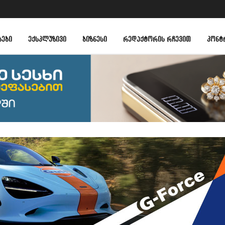
ᲑᲔᲑᲘ
ᲔᲥᲡᲙᲚᲣᲖᲘᲕᲘ
ᲑᲘᲖᲜᲔᲡᲘ
ᲠᲔᲓᲐᲥᲢᲝᲠᲘᲡ ᲠᲩᲔᲕᲘᲗ
ᲙᲝᲜᲢ