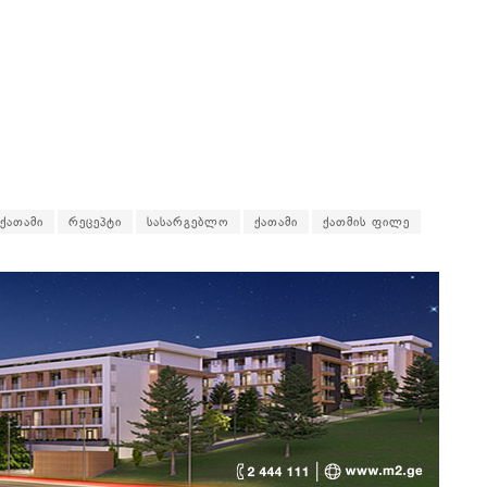
ქათამი
რეცეპტი
სასარგებლო
ქათამი
ქათმის ფილე