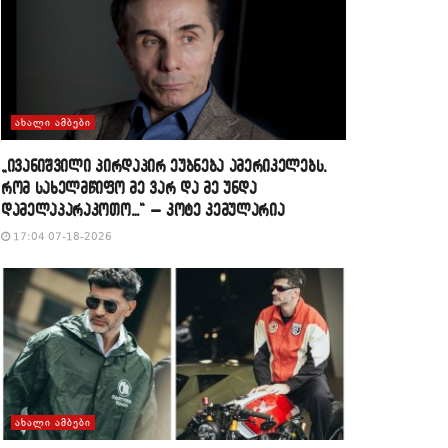
ᲐᲮᲐᲚᲘ ᲐᲛᲑᲔᲑᲘ
„ივანიშვილი პირდაპირ ეუბნება ამერიკელებს,
რომ სახელმწიფო მე ვარ და მე უნდა
დამელაპარაკოთო…“ – კოტე კემულარია
17:04 07-18-2026
ᲐᲮᲐᲚᲘ ᲐᲛᲑᲔᲑᲘ