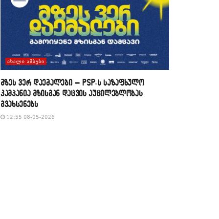
ᲐᲮᲐᲚᲘ ᲐᲛᲑᲔᲑᲘ
მზეს ვერ დაემალები – PSP-ს საზაფხულო
კამპანია მზისგან დაცვის აუცილებლობას
გვახსენებს
12:55 08-05-2026