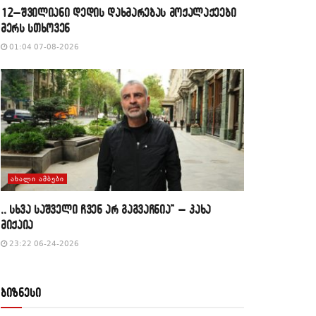
12–შვილიანი დედის დახმარებას მოქალაქეები
მერს სთხოვენ
01:04 07-08-2026
ᲐᲮᲐᲚᲘ ᲐᲛᲑᲔᲑᲘ
,, სხვა საშველი ჩვენ არ გაგვაჩნია” – კახა
მიქაია
23:22 06-24-2026
ბიზნესი